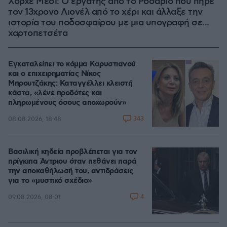
Χόρχε Μέσι: Ο εργάτης από το Ροσάριο που πήρε
τον 13χρονο Λιονέλ από το χέρι και άλλαξε την
ιστορία του ποδοσφαίρου με μια υπογραφή σε...
χαρτοπετσέτα
Εγκαταλείπει το κόμμα Καρυστιανού
και ο επιχειρηματίας Νίκος
Μπρουτζάκης: Καταγγέλλει κλειστή
κάστα, «λένε προδότες και
πληρωμένους όσους αποχωρούν»
343
08.08.2026, 18:48
Βασιλική κηδεία προβλέπεται για τον
πρίγκιπα Άντριου όταν πεθάνει παρά
την αποκαθήλωσή του, αντιδράσεις
για το «μυστικό σχέδιο»
4
09.08.2026, 08:01