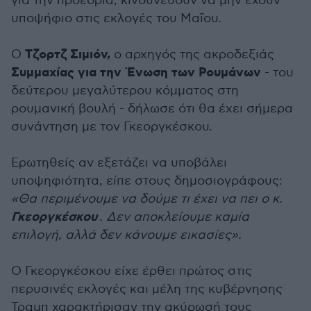
για την προεδρία, κινδυνεύουν να μην έχουν
υποψήφιο στις εκλογές του Μαΐου.
Τζορτζ Σιμιόν,
Ο
ο αρχηγός της ακροδεξιάς
Συμμαχίας για την Ένωση των Ρουμάνων
- του
δεύτερου μεγαλύτερου κόμματος στη
ρουμανική βουλή - δήλωσε ότι θα έχει σήμερα
συνάντηση με τον Γκεοργκέσκου.
Ερωτηθείς αν εξετάζει να υποβάλει
υποψηφιότητα, είπε στους δημοσιογράφους:
«Θα περιμένουμε να δούμε τι έχει να πει ο κ.
Γκεοργκέσκου
. Δεν αποκλείουμε καμία
επιλογή, αλλά δεν κάνουμε εικασίες».
Ο Γκεοργκέσκου είχε έρθει πρώτος στις
περυσινές εκλογές και μέλη της κυβέρνησης
Τραμπ χαρακτήρισαν την ακύρωσή τους