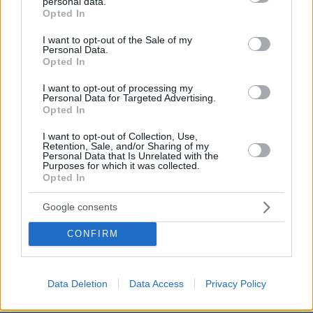
personal data.
grant or deny consent to Google and its third-party tags to
Opted In
πριν 15 λεπτά
use your data for below specified purposes in below Google
Τι έκανε η Κέιτ Μίντλετον στη διάρκεια της θεραπείας
consent section.
I want to opt-out of the Sale of my
για τον καρκίνο, όταν δεν μπορούσε να συγκεντρωθεί
Personal Data.
Opted In
πριν 15 λεπτά
Φωτεινές επιγραφές: Η επιστροφή μιας διαχρονικής
I want to opt-out of processing my
αισθητικής
Personal Data for Targeted Advertising.
Opted In
πριν 16 λεπτά
Παγκόσμιο Κ20: «Ασημένια» η απίθανη Ρούσσου στα
I want to opt-out of Collection, Use,
Retention, Sale, and/or Sharing of my
800μ.
Personal Data that Is Unrelated with the
Purposes for which it was collected.
πριν 17 λεπτά
Opted In
Είδατε ψύλλους στο σπίτι σας; Πώς θα απαλλαγείτε από
τα ανεπιθύμητα αυτά έντομα
Google consents
πριν 22 λεπτά
Δοκιμάζουμε το υβριδικό Renault Symbioz με τα 160
CONFIRM
άλογα - Πόσο κοστίζει στην Ελλάδα;
πριν 22 λεπτά
Data Deletion
Data Access
Privacy Policy
Κ. Καρτάλης: Η Ευρώπη θερμαίνεται ταχύτερα από
άλλες ηπείρους