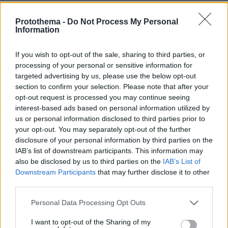
26.07.2026, 09:54
Protothema -
Do Not Process My Personal
Επαγγελματική Εκπαίδευση & Εξειδίκευση: Το Mοντέλο που
Information
σε Bάζει στην Aγορά Eργασίας
If you wish to opt-out of the sale, sharing to third parties, or
processing of your personal or sensitive information for
targeted advertising by us, please use the below opt-out
ΡΟΗ ΕΙΔΗΣΕΩΝ
section to confirm your selection. Please note that after your
opt-out request is processed you may continue seeing
Ειδήσεις
Δημοφιλή
Σχολιασμένα
interest-based ads based on personal information utilized by
us or personal information disclosed to third parties prior to
πριν 5 λεπτά
your opt-out. You may separately opt-out of the further
Τα δύο πρόσωπα της ελληνικής οικονομίας: Aνεβαίνει ο
disclosure of your personal information by third parties on the
πλούτος, πέφτει η αποταμίευση και «φουσκώνει» ο
IAB’s list of downstream participants. This information may
δανεισμός
also be disclosed by us to third parties on the
IAB’s List of
πριν 8 λεπτά
Downstream Participants
that may further disclose it to other
Αντιδράσεις για την εμφάνισή του Φειδία Παναγιώτου
third parties.
με σορτς σε εκδήλωση μνήμης για Ισαάκ και Σολωμού
Please note that this website/app uses one or more Google
Personal Data Processing Opt Outs
πριν 14 λεπτά
services and may gather and store information including but
Επτά τρόφιμα που μια διατροφολόγος τρώει για πρωινό
not limited to your visit or usage behaviour. You may click to
I want to opt-out of the Sharing of my
– Για γερή καρδιά και κοφτερό μυαλό