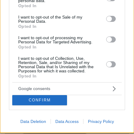
personal data.
grant or deny consent to Google and its third-party tags to
Opted In
use your data for below specified purposes in below Google
consent section.
I want to opt-out of the Sale of my
Personal Data.
Opted In
I want to opt-out of processing my
Personal Data for Targeted Advertising.
Opted In
I want to opt-out of Collection, Use,
Retention, Sale, and/or Sharing of my
Personal Data that Is Unrelated with the
Purposes for which it was collected.
Opted In
Google consents
09.08.2026, 10:51
Ασθενής ξυλοκόπησε νοσηλεύτρια στα Επείγοντα
CONFIRM
του Ερυθρού Σταυρού, την άρπαξε από τα μαλλιά
και τη χτύπησε σε πόρτες - Τι καταγγέλλει η
ΠΟΕΔΗΝ
Data Deletion
Data Access
Privacy Policy