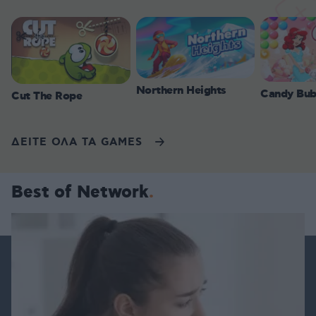
Northern Heights
Candy Bub
Cut The Rope
ΔΕΙΤΕ ΟΛΑ ΤΑ GAMES
Best of Network