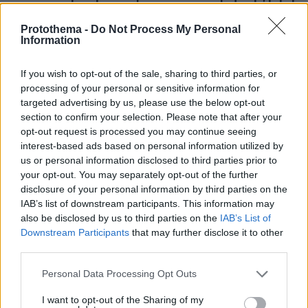
πριν 38 λεπτά
Protothema -
Do Not Process My Personal
Σοκαριστικές απειλές για Μέσι και Ρονάλντο – Το
Information
σκοτεινό… παρασκήνιο του Μουντιάλ
πριν 40 λεπτά
If you wish to opt-out of the sale, sharing to third parties, or
Οι ωραιότερες παραλίες της Σαμοθράκης -Οι
processing of your personal or sensitive information for
αμμώδεις, οι απομονωμένες, οι άγριες και βραχώδεις
targeted advertising by us, please use the below opt-out
section to confirm your selection. Please note that after your
opt-out request is processed you may continue seeing
ΔΕΙΤΕ ΟΛΕΣ ΤΙΣ ΕΙΔΗΣΕΙΣ
interest-based ads based on personal information utilized by
us or personal information disclosed to third parties prior to
your opt-out. You may separately opt-out of the further
disclosure of your personal information by third parties on the
ΤΑ ΠΙΟ ΔΗΜΟΦΙΛΗ
IAB’s list of downstream participants. This information may
also be disclosed by us to third parties on the
IAB’s List of
Downstream Participants
that may further disclose it to other
third parties.
Please note that this website/app uses one or more Google
Personal Data Processing Opt Outs
services and may gather and store information including but
not limited to your visit or usage behaviour. You may click to
I want to opt-out of the Sharing of my