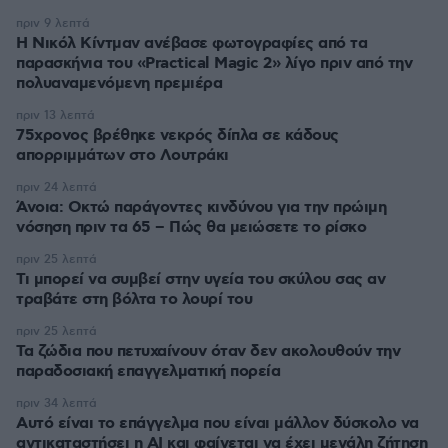
πριν 9 λεπτά
Η Νικόλ Κίντμαν ανέβασε φωτογραφίες από τα
παρασκήνια του «Practical Magic 2» λίγο πριν από την
πολυαναμενόμενη πρεμιέρα
πριν 13 λεπτά
75χρονος βρέθηκε νεκρός δίπλα σε κάδους
απορριμμάτων στο Λουτράκι
πριν 24 λεπτά
Άνοια: Οκτώ παράγοντες κινδύνου για την πρώιμη
νόσηση πριν τα 65 – Πώς θα μειώσετε το ρίσκο
πριν 25 λεπτά
Τι μπορεί να συμβεί στην υγεία του σκύλου σας αν
τραβάτε στη βόλτα το λουρί του
πριν 25 λεπτά
Τα ζώδια που πετυχαίνουν όταν δεν ακολουθούν την
παραδοσιακή επαγγελματική πορεία
πριν 34 λεπτά
Αυτό είναι το επάγγελμα που είναι μάλλον δύσκολο να
αντικαταστήσει η AI και φαίνεται να έχει μεγάλη ζήτηση