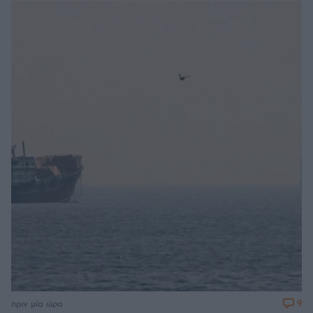
9
πριν μία ώρα