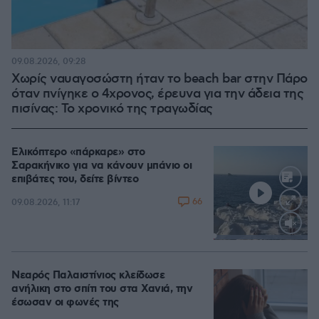
09.08.2026, 09:28
Χωρίς ναυαγοσώστη ήταν το beach bar στην Πάρο
όταν πνίγηκε ο 4χρονος, έρευνα για την άδεια της
πισίνας: Το χρονικό της τραγωδίας
Ελικόπτερο «πάρκαρε» στο
Σαρακήνικο για να κάνουν μπάνιο οι
επιβάτες του, δείτε βίντεο
66
09.08.2026, 11:17
Loaded
:
100.00%
Νεαρός Παλαιστίνιος κλείδωσε
ανήλικη στο σπίτι του στα Χανιά, την
έσωσαν οι φωνές της