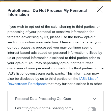
Protothema -
Do Not Process My Personal
Information
If you wish to opt-out of the sale, sharing to third parties, or
processing of your personal or sensitive information for
targeted advertising by us, please use the below opt-out
section to confirm your selection. Please note that after your
opt-out request is processed you may continue seeing
interest-based ads based on personal information utilized by
us or personal information disclosed to third parties prior to
your opt-out. You may separately opt-out of the further
disclosure of your personal information by third parties on the
IAB’s list of downstream participants. This information may
30.07.2026, 09:33
also be disclosed by us to third parties on the
IAB’s List of
Το DEI College παρουσιάζει τη Sophia. Την πρώτη 24/7
Downstream Participants
that may further disclose it to other
βοηθό AI που αλλάζει τον τρόπο με τον οποίο μαθαίνουν οι
third parties.
φοιτητές
Please note that this website/app uses one or more Google
Personal Data Processing Opt Outs
services and may gather and store information including but
03.08.2026, 10:56
not limited to your visit or usage behaviour. You may click to
I want to opt-out of the Sharing of my
Η Smart φοιτητική κατοικία στην καρδιά της Αθήνας