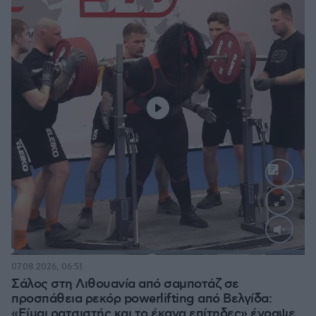
Loaded
:
100.00%
07.08.2026, 06:51
Σάλος στη Λιθουανία από σαμποτάζ σε
προσπάθεια ρεκόρ powerlifting από Βελγίδα:
«Είμαι ρατσιστής και το έκανα επίτηδες» έγραψε