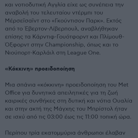
και νοτιοδυτική Αγγλία είχε ως συνέπεια την
αναβολή του τελευταίου ντέρμπι του
Μέρσεϊσαϊντ στο «Γκούντισον Παρκ». Εκτός
από το Έβερτον-Λίβερπουλ, αναβλήθηκαν
επίσης τα Κάρντιφ-Γουότφορντ και Πλίμουθ-
Όξφορντ στην Championship, όπως και το
Νιούπορτ-Καρλάιλ στη League One.
«Κόκκινη» προειδοποίηση
Μια σπάνια «κόκκινη» προειδοποίηση του Met
Office για δυνητικά απειλητικές για τη ζωή
καιρικές συνθήκες στη δυτική και νότια Ουαλία
και στην ακτή της Μάγχης του Μπρίστολ ήταν
σε ισχύ από τις 03:00 έως τις 11:00 τοπική ώρα.
Περίπου τρία εκατομμύρια άνθρωποι έλαβαν