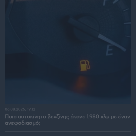
06.08.2026, 19:12
Ποιο αυτοκίνητο βενζίνης έκανε 1.980 χλμ με έναν
ανεφοδιασμό;