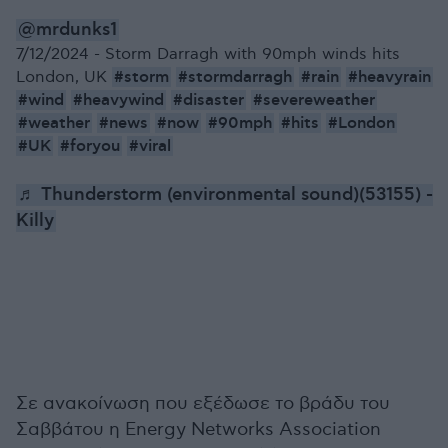
@mrdunks1
7/12/2024 - Storm Darragh with 90mph winds hits
#storm
#stormdarragh
#rain
#heavyrain
London, UK
#wind
#heavywind
#disaster
#severeweather
#weather
#news
#now
#90mph
#hits
#London
#UK
#foryou
#viral
♬ Thunderstorm (environmental sound)(53155) -
Killy
Σε ανακοίνωση που εξέδωσε το βράδυ του
Σαββάτου η Energy Networks Association