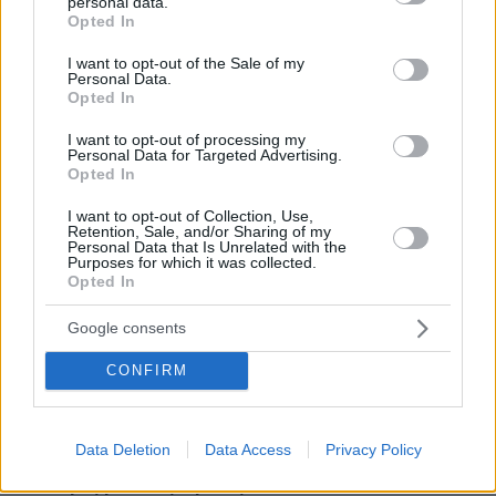
personal data.
grant or deny consent to Google and its third-party tags to
Opted In
use your data for below specified purposes in below Google
29.07.2026, 09:39
consent section.
I want to opt-out of the Sale of my
Διασκεδάζουμε υπεύθυνα, επιστρέφουμε με ασφάλεια
Personal Data.
Opted In
I want to opt-out of processing my
Personal Data for Targeted Advertising.
ΡΟΗ ΕΙΔΗΣΕΩΝ
Opted In
Ειδήσεις
Δημοφιλή
Σχολιασμένα
I want to opt-out of Collection, Use,
Retention, Sale, and/or Sharing of my
Personal Data that Is Unrelated with the
πριν 9 λεπτά
Purposes for which it was collected.
Δραματική διάσωση στην Κίνα: Φορτηγό έπεσε πάνω σε
Opted In
αυτοκίνητο και το σκέπασε με κάρβουνα, τον οδηγό
έσωσε στρατιώτης, δείτε βίντεο
Google consents
πριν 11 λεπτά
CONFIRM
Η εμμηνόπαυση πριν τα 40 αυξάνει τον κίνδυνο
υπέρτασης
πριν 14 λεπτά
Data Deletion
Data Access
Privacy Policy
Ιός Δυτικού Νείλου: Μάχη του ΕΚΕΑ για να μην χαθούν
πολύτιμες μονάδες αίματος