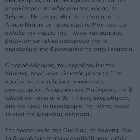
ακυρώθηκαν, συμπεριλαμβανομένου και του
μεγαλύτερου αεροδρομίου της χώρας, το
Χίθροου. Να αναφερθεί, ότι πτήση από το
Άμπου Ντάμπι με προορισμό το Μάντσεστερ
άλλαξε την πορεία της – λόγω κακοκαιρίας –
βάζοντας ως τελικό προορισμό της το
αεροδρόμιο της Φρανκφούρτης στην Γερμανία.
Ο αεροδιάδρομος, του αεροδρομίου του
Κάρντιφ, παρέμεινε κλειστός μέχρι τις 11 το
πρωί, όπου και τελείωσε ο «κόκκινος
συναγερμός». Ακόμα και στο Μπέλφαστ, της Β.
Ιρλανδίας πάνω από 30 πτήσεις ακυρώθηκαν,
από και προς το αεροδρόμιο της πόλης, αφού
το νησί της Ιρλανδίας πλήττεται.
Στη πρωτεύουσα της Ουαλίας, το Κάρντιφ όλα
τα δρομολόγια τραίνων αναβλήθηκαν καθώς,