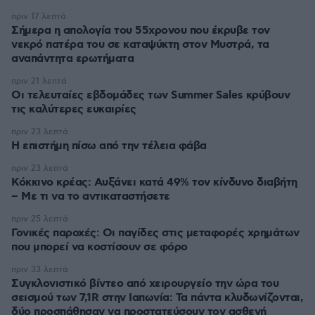
πριν 17 λεπτά
Σήμερα η απολογία του 55χρονου που έκρυβε τον
νεκρό πατέρα του σε καταψύκτη στον Μυστρά, τα
αναπάντητα ερωτήματα
πριν 21 λεπτά
Οι τελευταίες εβδομάδες των Summer Sales κρύβουν
τις καλύτερες ευκαιρίες
πριν 23 λεπτά
Η επιστήμη πίσω από την τέλεια φάβα
πριν 23 λεπτά
Κόκκινο κρέας: Αυξάνει κατά 49% τον κίνδυνο διαβήτη
– Με τι να το αντικαταστήσετε
πριν 25 λεπτά
Γονικές παροχές: Οι παγίδες στις μεταφορές χρημάτων
που μπορεί να κοστίσουν σε φόρο
πριν 33 λεπτά
Συγκλονιστικό βίντεο από χειρουργείο την ώρα του
σεισμού των 7,1R στην Ιαπωνία: Τα πάντα κλυδωνίζονται,
δύο προσπάθησαν να προστατεύσουν τον ασθενή