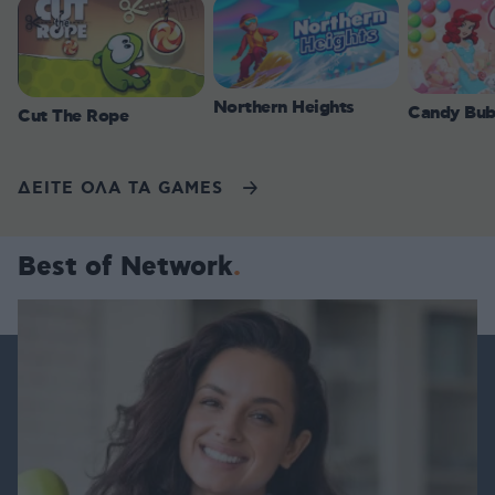
Northern Heights
Candy Bub
Cut The Rope
ΔΕΙΤΕ ΟΛΑ ΤΑ GAMES
Best of Network