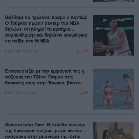
Βάλθηκε να τρελάνει κόσμο ο Καντέρ:
Ο Τούρκος πρώην σέντερ του NBA
δηλώνει ότι πληροί τα κριτήρια...
συμπερίληψης και δηλώνει υποψήφιος
να παίξει στο WNBA
40
07.08.2026, 23:30
Εντυπωσιάζει με την εμφάνισή της η
σύζυγος του Τζέντι Όσμαν στις
διακοπές τους στην Τουρκία, βίντεο
5
07.08.2026, 23:43
Φραντσέσκα Τόκα: Η Ιταλίδα «νύφη»
της Eurovision ποζάρει με μπικίνι και...
ολόγυμνη στην μπανιέρα της, δείτε