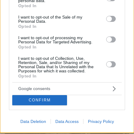
personal data.
grant or deny consent to Google and its third-party tags to
Opted In
πριν 18 λεπτά
use your data for below specified purposes in below Google
Η επόμενη μέρα του τουρισμού μετά τις πυρκαγιές στο
consent section.
I want to opt-out of the Sale of my
Ρέθυμνο , η εικόνα σε Πρέβελη και Άγιο Βασίλειο
Personal Data.
Opted In
πριν 18 λεπτά
Διακοπές και με νέο κόλπο οι κλέφτες αυτοκινήτων - Τι
I want to opt-out of processing my
κάνουν;
Personal Data for Targeted Advertising.
Opted In
πριν 25 λεπτά
«Έχουμε και Λέμε»: Τα μεγάλα μπερδέματα του έρωτα
I want to opt-out of Collection, Use,
Retention, Sale, and/or Sharing of my
πριν 30 λεπτά
Personal Data that Is Unrelated with the
Αθλητικές μεταδόσεις: Πού θα δείτε τα φιλικά ΑΕΚ,
Purposes for which it was collected.
Opted In
Άρη και Κηφισιάς - Όλο το πρόγραμμα
Google consents
ΔΕΙΤΕ ΟΛΕΣ ΤΙΣ ΕΙΔΗΣΕΙΣ
CONFIRM
ΤΑ ΠΙΟ ΔΗΜΟΦΙΛΗ
Data Deletion
Data Access
Privacy Policy