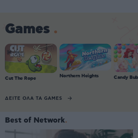
Games
Northern Heights
Candy Bub
Cut The Rope
ΔΕΙΤΕ ΟΛΑ ΤΑ GAMES
Best of Network