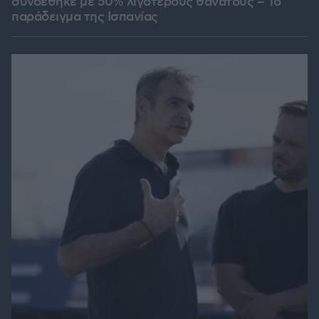
συνδέθηκε με 50% λιγότερους θανάτους – Το
παράδειγμα της Ισπανίας