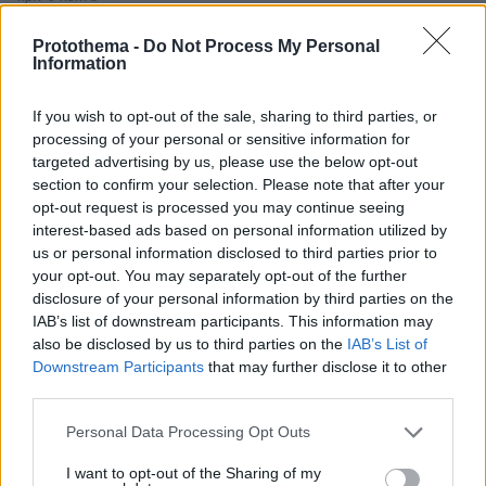
Λάρισα: Μάχη στη ΜΕΘ για τον 43χρονο που έπεσε από
ηλεκτρικό πατίνι, μικρά σημάδια βελτίωσης
Protothema -
Do Not Process My Personal
Information
πριν 6 λεπτά
Η Μπρίτνεϊ Σπίαρς λέει ότι απέτυχε ως μητέρα, επειδή ο
If you wish to opt-out of the sale, sharing to third parties, or
γιος της δεν πιστεύει στον Θεό: Η εξομολόγηση για τα
παιδιά της και η επίθεση στους γονείς της
processing of your personal or sensitive information for
targeted advertising by us, please use the below opt-out
πριν 7 λεπτά
section to confirm your selection. Please note that after your
Τα φρούτα που επιλέγουν 4 ενδοκρινολόγοι για
opt-out request is processed you may continue seeing
καλύτερο έλεγχο του σακχάρου – Το ένα μειώνει το
interest-based ads based on personal information utilized by
λίπος στην κοιλιά
us or personal information disclosed to third parties prior to
your opt-out. You may separately opt-out of the further
πριν 8 λεπτά
Camila Cabello: Επέλεξε την Ελλάδα για τις διακοπές
disclosure of your personal information by third parties on the
της και τα beach look της είναι έμπνευση
IAB’s list of downstream participants. This information may
also be disclosed by us to third parties on the
IAB’s List of
πριν 9 λεπτά
Downstream Participants
that may further disclose it to other
Πώς η διατροφή της νέας μαμάς επηρεάζει το μητρικό
third parties.
γάλα
Please note that this website/app uses one or more Google
πριν 16 λεπτά
Personal Data Processing Opt Outs
services and may gather and store information including but
Είδατε αστερίες στη θάλασσα; Γιατί δεν πρέπει να τους
ξεκολλήσετε
not limited to your visit or usage behaviour. You may click to
I want to opt-out of the Sharing of my