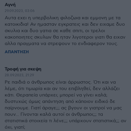
Αγνή
29.09.2023, 03:06
Αυτα εχει η υπερβολικη φιλοζωια και εμμονη με τα
κατοικιδια! Αν ημασταν εγκρατεις και δεν ειχαμε δυο
σκυλια και δυο γατια σε καθε σπιτι, οι τρελοι
κακοποιητες σκυλων θα ηταν λιγοτεροι γιατι θα ειχαν
αλλα πραγματα να στρεψουν το ενδιαφερον τους.
ΑΠΑΝΤΗΣΗ
Τροφή για σκεψη
28.09.2023, 21:29
Ρε παιδιά ο άνθρωπος είναι άρρωστος. Ότι και να
λέμε, ότι τιμωρία και αν του επιβληθεί, δεν αλλάζει
κάτι. Θεραπεία υπάρχει; μπορεί να γίνει καλά;
δυστυχώς όμως απάντηση από κάποιον ειδικό δε
παίρνουμε. Γιατί άραγε;;; ας βγουν οι γιατροί να μας
πουν... Γίνονται καλά αυτοί οι άνθρωποι;;; τα
στατιστικά στοιχεία τι λένε;;; υπάρχουν στατιστικά;;; αν
όχι, γιατί;