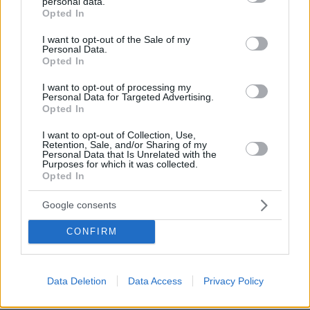
personal data.
grant or deny consent to Google and its third-party tags to
Opted In
«έμπνευση» για εκείνον.
use your data for below specified purposes in below Google
consent section.
I want to opt-out of the Sale of my
Personal Data.
Στις συνομιλίες του με τους φίλους του ο
Opted In
52χρονος μοιραζόταν βίντεο που εμφάνιζαν
I want to opt-out of processing my
τον ίδιο να κακοποιεί ζώα.
Personal Data for Targeted Advertising.
Opted In
τον αιφνίδιο
Κάποια μηνύματά του αφορούσαν
I want to opt-out of Collection, Use,
θάνατο του χρήστη «Gorvaged»
με τον οποίο
Retention, Sale, and/or Sharing of my
Personal Data that Is Unrelated with the
είχαν έρθει αρκετά κοντά. «
Ίσως θα έπρεπε να
Purposes for which it was collected.
Opted In
διαγράψω το ιστορικό των μηνυμάτων μας,
αλλά δεν θέλω. Η οικογένειά του δεν θα μάθει
Google consents
ποτέ πόσο αξιοσέβαστος ήταν στη μικρή μας
κοινότητα, αλλά φαντάζομαι ότι αυτό είναι για
CONFIRM
καλό! LOL! Nα πάρει η ευχή, η ζωή ειναι πολύ
μικρή»
, έγραφε ο Μπρίτον για τον online φίλο
Data Deletion
Data Access
Privacy Policy
του.