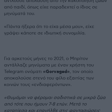
αντλούσε απόλαυση από την κακοποίηση ζώων
από παιδί, όπως είχε παραδεχτεί ο ίδιος σε
μηνύματά του.
«Πάντα ήξερα ότι το είχα μέσα μου», είχε
γράψει κάποτε σε ιδιωτική συνομιλία.
Για αρκετούς μήνες το 2021, ο Μπρίτον
αντάλλαζε μηνύματα με έναν χρήστη του
«Gorvaged»
Telegram ονόματι
, τον οποίο
αποκαλούσε στενό του φίλο εξαιτίας των
κοινών τους «ενδιαφερόντων».
«Θυμάμαι να φέρομαι σαδιστικά σε μικρά ζώα
από τότε που ήμουν 7-8 ετών. Μετά το
καταπίεσα και επανήλθε στις φαντασιώσεις