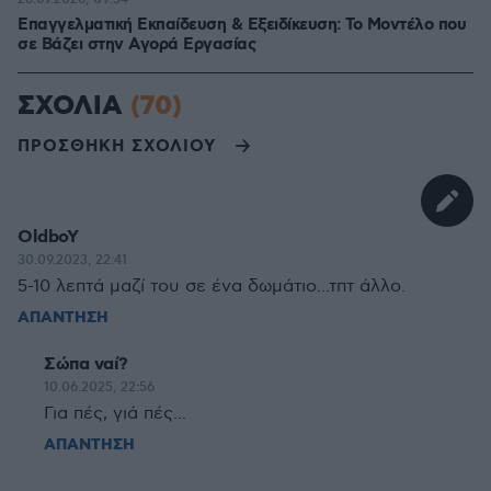
Επαγγελματική Εκπαίδευση & Εξειδίκευση: Το Mοντέλο που
σε Bάζει στην Aγορά Eργασίας
ΣΧΟΛΙΑ
(70)
ΠΡΟΣΘΗΚΗ ΣΧΟΛΙΟΥ
OldboY
30.09.2023, 22:41
5-10 λεπτά μαζί του σε ένα δωμάτιο...τπτ άλλο.
ΑΠΑΝΤΗΣΗ
Σώπα ναί?
10.06.2025, 22:56
Για πές, γιά πές...
ΑΠΑΝΤΗΣΗ