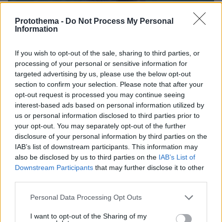
Protothema -
Do Not Process My Personal
Information
If you wish to opt-out of the sale, sharing to third parties, or
processing of your personal or sensitive information for
targeted advertising by us, please use the below opt-out
section to confirm your selection. Please note that after your
opt-out request is processed you may continue seeing
Μπρίτον: «Την πρώτη φορά; Ναι, φαντάζομαι
interest-based ads based on personal information utilized by
us or personal information disclosed to third parties prior to
ότι είχα. Δηλαδή σίγουρα είχα. Και
your opt-out. You may separately opt-out of the further
αισθανόμουν κάπως άσχημα μετά, αλλά αυτό
disclosure of your personal information by third parties on the
πέρασε γρήγορα και σκότωσα έναν άλλον μια
IAB’s list of downstream participants. This information may
εβδομάδα αργότερα. Με εκείνον δεν ένιωσα
also be disclosed by us to third parties on the
IAB’s List of
Downstream Participants
that may further disclose it to other
τύψεις. Και μετά ακολούθησε κι άλλος, κι
third parties.
άλλος».
Please note that this website/app uses one or more Google
Personal Data Processing Opt Outs
services and may gather and store information including but
Ο κάτοχος του διαγραμμένου λογαριασμού 11
not limited to your visit or usage behaviour. You may click to
I want to opt-out of the Sharing of my
αποτελούσε
είπε αργότερα στον Μπρίτον ότι