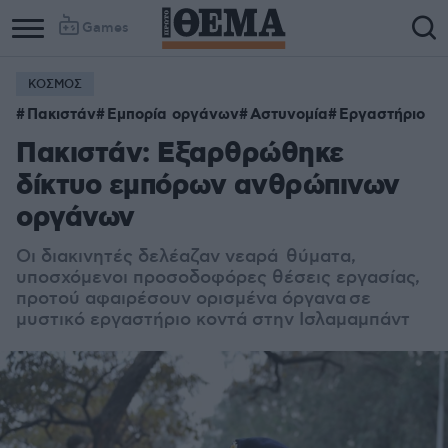
Games
ΚΟΣΜΟΣ
Column
Column
Πακιστάν
Εμπορία οργάνων
Αστυνομία
Εργαστήριο
1
2
Πακιστάν: Εξαρθρώθηκε
δίκτυο εμπόρων ανθρώπινων
οργάνων
Οι διακινητές δελέαζαν νεαρά θύματα,
υποσχόμενοι προσοδοφόρες θέσεις εργασίας,
προτού αφαιρέσουν ορισμένα όργανα σε
μυστικό εργαστήριο κοντά στην Ισλαμαμπάντ