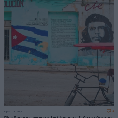
3
πριν μία ώρα
Με «Δούρειο Ίππο» την task force της CIA και οδηγό το