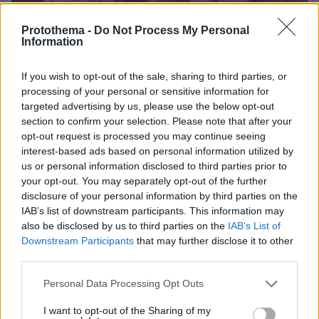
Protothema -
Do Not Process My Personal
Information
If you wish to opt-out of the sale, sharing to third parties, or
processing of your personal or sensitive information for
targeted advertising by us, please use the below opt-out
section to confirm your selection. Please note that after your
opt-out request is processed you may continue seeing
interest-based ads based on personal information utilized by
us or personal information disclosed to third parties prior to
your opt-out. You may separately opt-out of the further
07.08.2026, 14:57
disclosure of your personal information by third parties on the
«Τα έχω χάσει όλα»: Συντετριμμένος ο πατέρας
IAB’s list of downstream participants. This information may
και σύζυγος των θυμάτων στο τροχαίο στις
also be disclosed by us to third parties on the
IAB’s List of
Σέρρες
Downstream Participants
that may further disclose it to other
third parties.
Please note that this website/app uses one or more Google
Personal Data Processing Opt Outs
services and may gather and store information including but
not limited to your visit or usage behaviour. You may click to
I want to opt-out of the Sharing of my