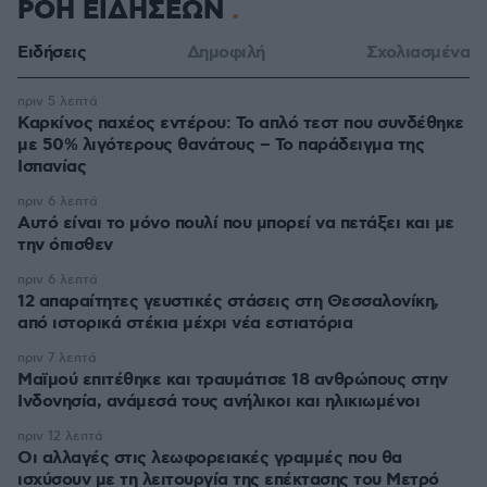
ΡΟΗ ΕΙΔΗΣΕΩΝ
Ειδήσεις
Δημοφιλή
Σχολιασμένα
πριν 5 λεπτά
Καρκίνος παχέος εντέρου: Το απλό τεστ που συνδέθηκε
με 50% λιγότερους θανάτους – Το παράδειγμα της
Ισπανίας
πριν 6 λεπτά
Αυτό είναι το μόνο πουλί που μπορεί να πετάξει και με
την όπισθεν
πριν 6 λεπτά
12 απαραίτητες γευστικές στάσεις στη Θεσσαλονίκη,
από ιστορικά στέκια μέχρι νέα εστιατόρια
πριν 7 λεπτά
Μαϊμού επιτέθηκε και τραυμάτισε 18 ανθρώπους στην
Ινδονησία, ανάμεσά τους ανήλικοι και ηλικιωμένοι
πριν 12 λεπτά
Οι αλλαγές στις λεωφορειακές γραμμές που θα
ισχύσουν με τη λειτουργία της επέκτασης του Μετρό