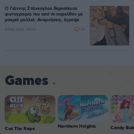
Ο Γιάννης Στάνκογλου δημοσίευσε
φωτογραφία του από το παρελθόν με
μακριά μαλλιά: Αναμνήσεις, έγραψε
68
07.08.2026, 09:09
Games
Northern Heights
Candy Bub
Cut The Rope