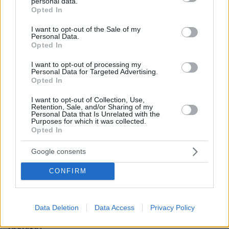
personal data.
grant or deny consent to Google and its third-party tags to
Opted In
use your data for below specified purposes in below Google
consent section.
I want to opt-out of the Sale of my
Personal Data.
Opted In
I want to opt-out of processing my
Personal Data for Targeted Advertising.
Opted In
I want to opt-out of Collection, Use,
Retention, Sale, and/or Sharing of my
Personal Data that Is Unrelated with the
Purposes for which it was collected.
Opted In
Google consents
CONFIRM
07.08.2026, 13:17
Ο οδηγός του φορτηγού περιγράφει πώς έγινε το
τροχαίο με τους νεκρούς μάνα και γιο στις Σέρρες,
Data Deletion
Data Access
Privacy Policy
η 43χρονη και ο 21χρονος πήγαιναν μαζί για
δουλειά