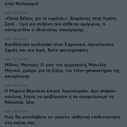
στην Καλαμαριά
πριν 14 λεπτά
«Πόσα θέλεις για το κορίτσι;»: Τουρίστας στην Κρήτη
ζητά... τιμή για ανήλικη που κάθεται αμέριμνη, τι
καταγγέλλει ο ιδιοκτήτης επιχείρησης
πριν 19 λεπτά
Βανδάλισαν εκκλησάκι στον Σαρωνικό, προκάλεσαν
ζημιές και στο Ιερό, δείτε φωτογραφίες
πριν 22 λεπτά
Μίλτος Μητσιάς: Ο γιος του ερμηνευτή, Μανώλη
Μητσιά, γράφει για τη Σύρο, τον τόπο-ησυχαστήριο της
οικογένειας
πριν 23 λεπτά
Η Μαρίνα Βερνίκου έπιασε λαγοκέφαλο: Δεν υπάρχει
κανένας λόγος να φοβόμαστε ή να αποφεύγουμε τη
θάλασσα, λέει
πριν 36 λεπτά
Πώς θα καταλάβετε αν ασκείτε παθητική επιθετικότητα
στη σχέση σας