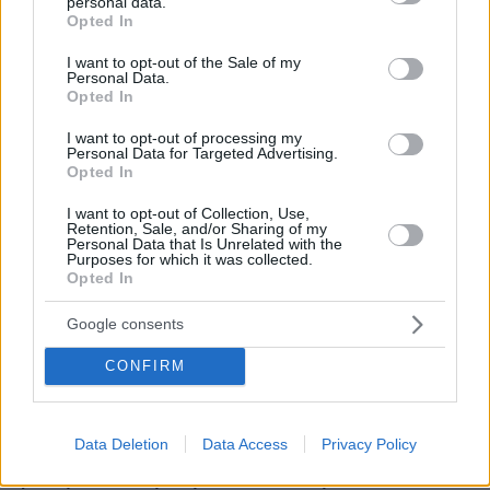
personal data.
grant or deny consent to Google and its third-party tags to
Opted In
use your data for below specified purposes in below Google
consent section.
I want to opt-out of the Sale of my
Personal Data.
Opted In
I want to opt-out of processing my
Personal Data for Targeted Advertising.
Opted In
I want to opt-out of Collection, Use,
Retention, Sale, and/or Sharing of my
Personal Data that Is Unrelated with the
Purposes for which it was collected.
Opted In
Google consents
CONFIRM
06.08.2026, 23:17
Data Deletion
Data Access
Privacy Policy
Στη ΓΑΔΑ κρατείται η 46χρονη που κατηγορείται
για την επίθεση στη Marfin, δείτε βίντεο και