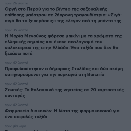
πριν 26 λεπτά
Οργή στο Περού για το βίντεο της σεξουαλικής
επίθεσης μαέστρου σε 26χρονη τραγουδίστρια: «Σιγά-
σιγά θα το ξεπεράσεις» της έλεγαν από τη μπάντα της
πριν 35 λεπτά
Η Μαρία Μενούνος φόρεσε μπικίνι με τα χρώματα της
ελληνικής σημαίας και έκανε απολογισμό του
καλοκαιριού της στην Ελλάδα: Ένα ταξίδι που δεν θα
ξεχάσω ποτέ
πριν 42 λεπτά
Προφυλακίστηκαν ο δήμαρχος Στυλίδας και δύο ακόμη
κατηγορούμενοι για την πυρκαγιά στη Βοιωτία
πριν 42 λεπτά
Σουπιές: Το θαλασσινό της νηστείας σε 20 χορταστικές
συνταγές
πριν 42 λεπτά
Φαρμακείο διακοπών: Η λίστα της φαρμακοποιού για
ένα ασφαλές ταξίδι
πριν μία ώρα