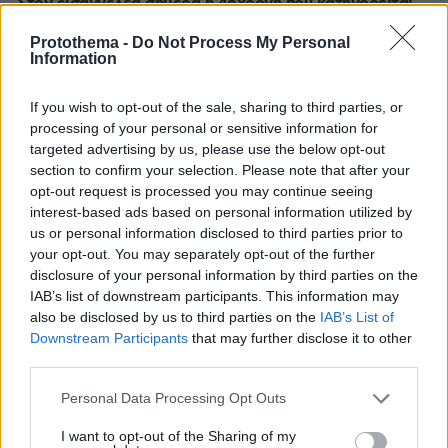
Στον εισαγγελέα σήμερα η 46χρονη που κατηγορείται
για την επίθεση στη Marfin, πέρασε τη νύχτα στα
κρατητήρια της ΓΑΔΑ
Protothema -
Do Not Process My Personal
Information
πριν μία ώρα
Σάλος στη Λιθουανία από σαμποτάζ σε προσπάθεια
If you wish to opt-out of the sale, sharing to third parties, or
ρεκόρ powerlifting από Βελγίδα: «Είμαι ρατσιστής και
processing of your personal or sensitive information for
το έκανα επίτηδες» έγραψε ο δράστης
targeted advertising by us, please use the below opt-out
07.08.2026, 06:39
section to confirm your selection. Please note that after your
Η Ιουλία Καλλιμάνη θύμωσε με θεατή που της πέταξε
opt-out request is processed you may continue seeing
λουλούδια στην Ηγουμενίτσα: Του τα επέστρεψε στο
interest-based ads based on personal information utilized by
κεφάλι και είπε «εσένα σ' αρέσει αυτό...», δείτε βίντεο
us or personal information disclosed to third parties prior to
your opt-out. You may separately opt-out of the further
disclosure of your personal information by third parties on the
ΔΕΙΤΕ ΟΛΕΣ ΤΙΣ ΕΙΔΗΣΕΙΣ
IAB’s list of downstream participants. This information may
also be disclosed by us to third parties on the
IAB’s List of
Downstream Participants
that may further disclose it to other
third parties.
ΤΑ ΠΙΟ ΔΗΜΟΦΙΛΗ
Please note that this website/app uses one or more Google
Personal Data Processing Opt Outs
services and may gather and store information including but
not limited to your visit or usage behaviour. You may click to
I want to opt-out of the Sharing of my