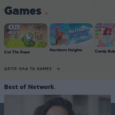
Games
Northern Heights
Candy Bub
Cut The Rope
ΔΕΙΤΕ ΟΛΑ ΤΑ GAMES
Best of Network