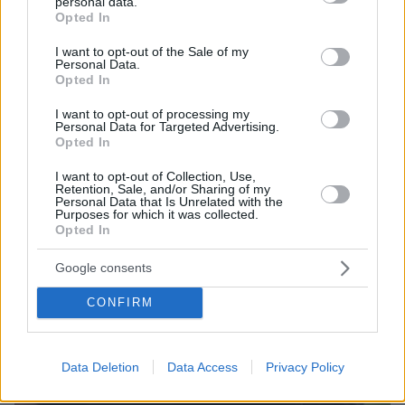
personal data.
grant or deny consent to Google and its third-party tags to
Opted In
use your data for below specified purposes in below Google
ΤΑ ΠΙΟ ΔΗΜΟΦΙΛΗ
consent section.
I want to opt-out of the Sale of my
Personal Data.
Opted In
I want to opt-out of processing my
Personal Data for Targeted Advertising.
Opted In
I want to opt-out of Collection, Use,
Retention, Sale, and/or Sharing of my
Personal Data that Is Unrelated with the
Purposes for which it was collected.
Opted In
Google consents
CONFIRM
Data Deletion
Data Access
Privacy Policy