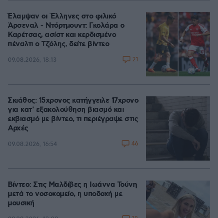
Έλαμψαν οι Έλληνες στο φιλικό
Άρσεναλ - Ντόρτμουντ: Γκολάρα ο
Καρέτσας, ασίστ και κερδισμένο
πέναλτι ο Τζόλης, δείτε βίντεο
21
09.08.2026, 18:13
Σκιάθος: 15χρονος κατήγγειλε 17χρονο
για κατ' εξακολούθηση βιασμό και
εκβιασμό με βίντεο, τι περιέγραψε στις
Αρχές
46
09.08.2026, 16:54
Βίντεο: Στις Μαλδίβες η Ιωάννα Τούνη
μετά το νοσοκομείο, η υποδοχή με
μουσική