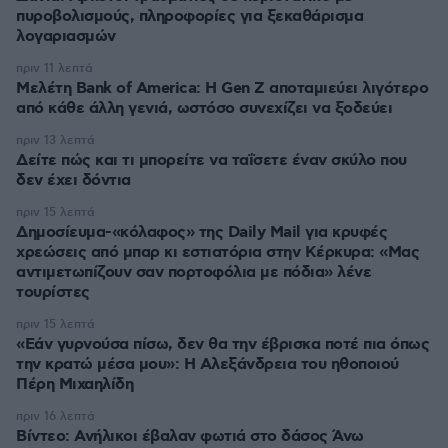
πυροβολισμούς, πληροφορίες για ξεκαθάρισμα
λογαριασμών
πριν 11 λεπτά
Μελέτη Bank of America: Η Gen Z αποταμιεύει λιγότερο
από κάθε άλλη γενιά, ωστόσο συνεχίζει να ξοδεύει
πριν 13 λεπτά
Δείτε πώς και τι μπορείτε να ταΐσετε έναν σκύλο που
δεν έχει δόντια
πριν 15 λεπτά
Δημοσίευμα-«κόλαφος» της Daily Mail για κρυφές
χρεώσεις από μπαρ κι εστιατόρια στην Κέρκυρα: «Μας
αντιμετωπίζουν σαν πορτοφόλια με πόδια» λένε
τουρίστες
πριν 15 λεπτά
«Εάν γυρνούσα πίσω, δεν θα την έβρισκα ποτέ πια όπως
την κρατώ μέσα μου»: Η Αλεξάνδρεια του ηθοποιού
Πέρη Μιχαηλίδη
πριν 16 λεπτά
Βίντεο: Ανήλικοι έβαλαν φωτιά στο δάσος Άνω