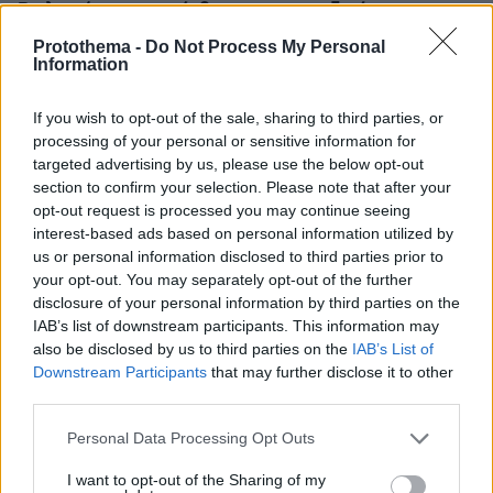
Βριλησσίων και την έσβησαν, τους αναζητά η
Πυροσβεστική
Protothema -
Do Not Process My Personal
Information
πριν 20 λεπτά
Μαίνεται η μεγάλη φωτιά σε δάσος στο Μουζάκι
Ηλείας, επιχειρούν 105 πυροσβέστες με 28 οχήματα,
If you wish to opt-out of the sale, sharing to third parties, or
δείτε βίντεο και φωτογραφίες
processing of your personal or sensitive information for
targeted advertising by us, please use the below opt-out
πριν 28 λεπτά
section to confirm your selection. Please note that after your
Δίπλα στην Εθνική μπάσκετ Κ16 ο Βασίλης Σπανούλης:
Μίλησε στους παίκτες μετά τη νίκη επί της Γεωργίας
opt-out request is processed you may continue seeing
interest-based ads based on personal information utilized by
πριν 29 λεπτά
us or personal information disclosed to third parties prior to
Υψηλή χοληστερόλη: Τέσσερις κινήσεις που τη ρίχνουν
your opt-out. You may separately opt-out of the further
με φυσικό τρόπο
disclosure of your personal information by third parties on the
IAB’s list of downstream participants. This information may
πριν 32 λεπτά
Πέθανε στα 74 του χρόνια ο σπουδαίος ηθοποιός Νίκος
also be disclosed by us to third parties on the
IAB’s List of
Καλογερόπουλος
Downstream Participants
that may further disclose it to other
third parties.
ΔΕΙΤΕ ΟΛΕΣ ΤΙΣ ΕΙΔΗΣΕΙΣ
Please note that this website/app uses one or more Google
Personal Data Processing Opt Outs
services and may gather and store information including but
not limited to your visit or usage behaviour. You may click to
I want to opt-out of the Sharing of my