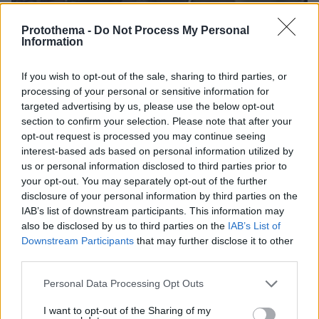
Protothema -
Do Not Process My Personal
Information
If you wish to opt-out of the sale, sharing to third parties, or
processing of your personal or sensitive information for
targeted advertising by us, please use the below opt-out
section to confirm your selection. Please note that after your
opt-out request is processed you may continue seeing
interest-based ads based on personal information utilized by
us or personal information disclosed to third parties prior to
your opt-out. You may separately opt-out of the further
disclosure of your personal information by third parties on the
IAB’s list of downstream participants. This information may
07.08.2026, 18:22
also be disclosed by us to third parties on the
IAB’s List of
«Πόσα θέλεις για το κορίτσι;»: Τουρίστας στην
Downstream Participants
that may further disclose it to other
Κρήτη ζητά... τιμή για να ασελγήσει σε ανήλικη, τι
third parties.
καταγγέλλει ο ιδιοκτήτης επιχείρησης
Please note that this website/app uses one or more Google
Personal Data Processing Opt Outs
services and may gather and store information including but
not limited to your visit or usage behaviour. You may click to
I want to opt-out of the Sharing of my