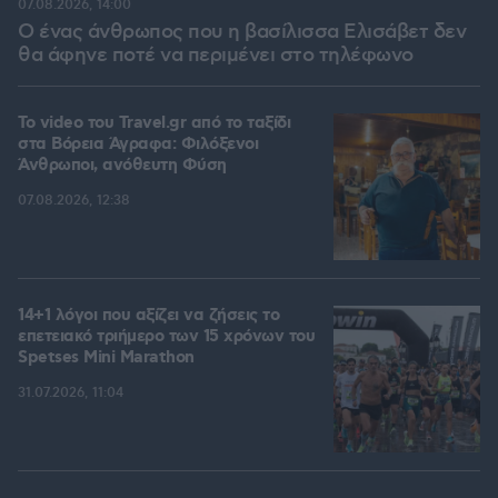
07.08.2026, 14:00
Ο ένας άνθρωπος που η βασίλισσα Ελισάβετ δεν
θα άφηνε ποτέ να περιμένει στο τηλέφωνο
To video του Travel.gr από το ταξίδι
στα Βόρεια Άγραφα: Φιλόξενοι
Άνθρωποι, ανόθευτη Φύση
07.08.2026, 12:38
14+1 λόγοι που αξίζει να ζήσεις το
επετειακό τριήμερο των 15 χρόνων του
Spetses Mini Marathon
31.07.2026, 11:04