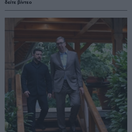
δείτε βίντεο