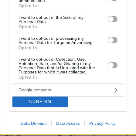
personal data.
grant or deny consent to Google and its third-party tags to
Opted In
use your data for below specified purposes in below Google
consent section.
I want to opt-out of the Sale of my
Personal Data.
Opted In
I want to opt-out of processing my
Personal Data for Targeted Advertising.
Opted In
I want to opt-out of Collection, Use,
Retention, Sale, and/or Sharing of my
Personal Data that Is Unrelated with the
Purposes for which it was collected.
Opted In
Google consents
CONFIRM
Data Deletion
Data Access
Privacy Policy
07.08.2026, 15:59
Είδος υπό εξαφάνιση οι υπερπολύτεκνοι στην