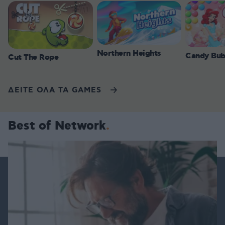
Northern Heights
Candy Bub
Cut The Rope
ΔΕΙΤΕ ΟΛΑ ΤΑ GAMES
Best of Network