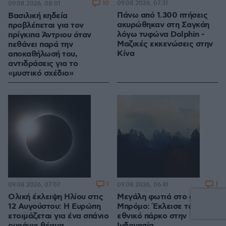
10
09.08.2026, 07:31
09.08.2026, 08:01
Πάνω από 1.300 πτήσεις
Βασιλική κηδεία
ακυρώθηκαν στη Σαγκάη
προβλέπεται για τον
λόγω τυφώνα Dolphin -
πρίγκιπα Άντριου όταν
Μαζικές εκκενώσεις στην
πεθάνει παρά την
Κίνα
αποκαθήλωσή του,
αντιδράσεις για το
«μυστικό σχέδιο»
1
1
09.08.2026, 07:07
09.08.2026, 06:41
Ολική έκλειψη Ηλίου στις
Μεγάλη φωτιά στο όρος
12 Αυγούστου: Η Ευρώπη
Μπρόμο: Έκλεισε το
ετοιμάζεται για ένα σπάνιο
εθνικό πάρκο στην
ουράνιο θέαμα
Ινδονησία