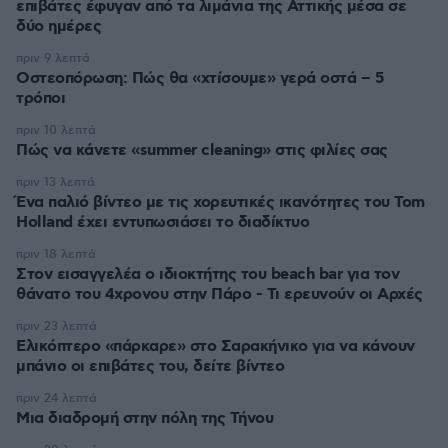
επιβάτες έφυγαν από τα λιμάνια της Αττικής μέσα σε
δύο ημέρες
πριν 9 λεπτά
Οστεοπόρωση: Πώς θα «χτίσουμε» γερά οστά – 5
τρόποι
πριν 10 λεπτά
Πώς να κάνετε «summer cleaning» στις φιλίες σας
πριν 13 λεπτά
Ένα παλιό βίντεο με τις χορευτικές ικανότητες του Tom
Holland έχει εντυπωσιάσει το διαδίκτυο
πριν 18 λεπτά
Στον εισαγγελέα ο ιδιοκτήτης του beach bar για τον
θάνατο του 4χρονου στην Πάρο - Τι ερευνούν οι Αρχές
πριν 23 λεπτά
Ελικόπτερο «πάρκαρε» στο Σαρακήνικο για να κάνουν
μπάνιο οι επιβάτες του, δείτε βίντεο
πριν 24 λεπτά
Μια διαδρομή στην πόλη της Τήνου