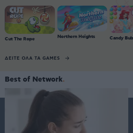
Northern Heights
Candy Bub
Cut The Rope
ΔΕΙΤΕ ΟΛΑ ΤΑ GAMES
Best of Network