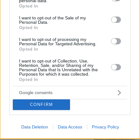
personal data.
grant or deny consent to Google and its third-party tags to
Opted In
use your data for below specified purposes in below Google
consent section.
I want to opt-out of the Sale of my
Personal Data.
09.08.2026, 09:28
Opted In
Χωρίς ναυαγοσώστη ήταν το beach bar στην Πάρο
όταν πνίγηκε ο 4χρονος, έρευνα για την άδεια της
I want to opt-out of processing my
Personal Data for Targeted Advertising.
πισίνας: Το χρονικό της τραγωδίας
Opted In
I want to opt-out of Collection, Use,
Βασιλική κηδεία προβλέπεται για τον
Retention, Sale, and/or Sharing of my
Personal Data that Is Unrelated with the
πρίγκιπα Άντριου όταν πεθάνει παρά
Purposes for which it was collected.
την αποκαθήλωσή του, αντιδράσεις
Opted In
για το «μυστικό σχέδιο»
Google consents
9
09.08.2026, 08:01
CONFIRM
Στο 401 οι δύο αστυνομικοί μετά το
τροχαίο στην Αθηνών-Σουνίου, πώς
Data Deletion
Data Access
Privacy Policy
έγινε η σφοδρή σύγκρουση με
αυτοκίνητο τουριστών