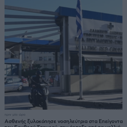
πριν μία ώρα
Ασθενής ξυλοκόπησε νοσηλεύτρια στα Επείγοντα