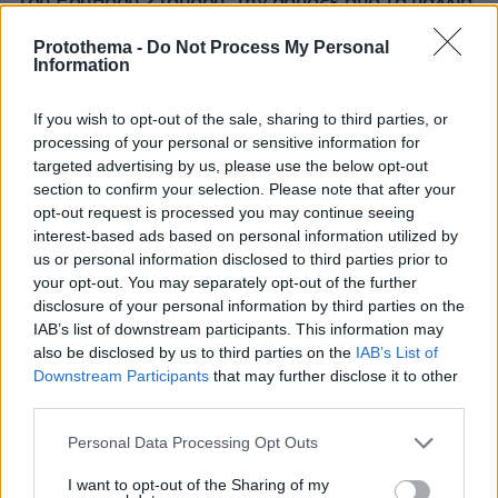
του Ερυθρού Σταυρού, την άρπαξε από τα μαλλιά
και τη χτύπησε σε πόρτες - Τι καταγγέλλει η
ΠΟΕΔΗΝ
Protothema -
Do Not Process My Personal
Information
If you wish to opt-out of the sale, sharing to third parties, or
processing of your personal or sensitive information for
targeted advertising by us, please use the below opt-out
section to confirm your selection. Please note that after your
opt-out request is processed you may continue seeing
interest-based ads based on personal information utilized by
us or personal information disclosed to third parties prior to
your opt-out. You may separately opt-out of the further
disclosure of your personal information by third parties on the
IAB’s list of downstream participants. This information may
also be disclosed by us to third parties on the
IAB’s List of
Downstream Participants
that may further disclose it to other
third parties.
Please note that this website/app uses one or more Google
Personal Data Processing Opt Outs
services and may gather and store information including but
not limited to your visit or usage behaviour. You may click to
I want to opt-out of the Sharing of my