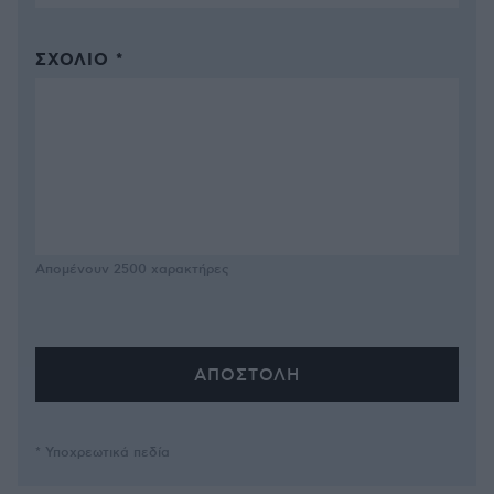
ΣΧΌΛΙΟ *
Απομένουν
2500
χαρακτήρες
* Υποχρεωτικά πεδία