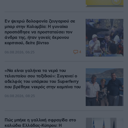
Loaded
:
100.00%
Εν ψυχρώ δολοφονία ζευγαριού σε
μπαρ στην Κολομβία: Η γυναίκα
προσπάθησε να προστατεύσει τον
άνδρα της, ήταν γονείς 6χρονου
κοριτσιού, δείτε βίντεο
4
06.08.2026, 06:25
«Να είναι γαλήνια τα νερά του
τελευταίου σου ταξιδιού»: Συγκινεί ο
αδελφός του υπάρχου του Superferry
που βρέθηκε νεκρός στην καμπίνα του
06.08.2026, 08:25
Πώς μπήκε η γαλλική σφραγίδα στο
καλώδιο Ελλάδας-Κύπρου: Η