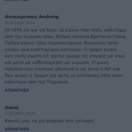
Αντικειμενικος Αναλυτης
01.05.2020, 10:34
ΟΙ ΗΠΑ οτι και να λεμε τα εχουν παει πολυ καλυτερα
απο την ευρωπη οπου Βελγιο Ισπανια Βρετανια Ιταλια
Γαλλια εχουν τους περισσοτερους θανατους στον
κοσμο ανα εκαττομυριο κατοικων. Ο τραμπ εκανε
κατι πολυ σωστο εξ αρχης εκοψε τις πτησεις με κινα
και μετα με καθυστερηση με ευρωπη. Η μονη
πολιτεια που χτυπησε αλυπητα ο ιος ειναι η ΝΥ και
δεν φταιει ο Τραμπ για αυτο, οι υπολοιπες Ηπα πανε
καλυτερα απο την Γερμανια,
ΑΠΑΝΤΗΣΗ
Αποχή
01.05.2020, 08:53
Κανείς μας να μη ψηφίσει στις εκλογές
ΑΠΑΝΤΗΣΗ