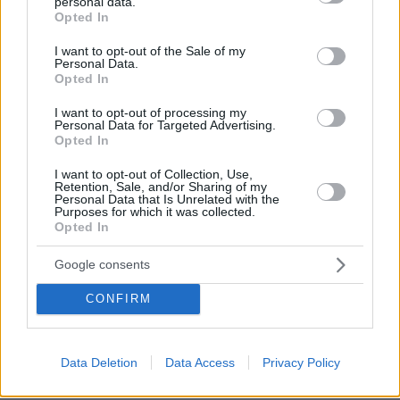
personal data.
grant or deny consent to Google and its third-party tags to
Μέσι σε εντυπωσιακή εμφάνιση με 3 ασίστ
Opted In
use your data for below specified purposes in below Google
consent section.
πριν 7 λεπτά
I want to opt-out of the Sale of my
Κράζεις, θαυμάζεις - Ξεπούλησε αυτό το αυτοκίνητο
Personal Data.
Opted In
πριν 13 λεπτά
Ιλαρά: Ακριβό το τίμημα της χαμηλής εμβολιαστικής
I want to opt-out of processing my
Personal Data for Targeted Advertising.
κάλυψης στις ΗΠΑ – Κάθε κρούσμα κοστίζει πάνω από
Opted In
53.000 δολάρια
I want to opt-out of Collection, Use,
πριν 15 λεπτά
Retention, Sale, and/or Sharing of my
Νεαρή γυναίκα από την Αιθιοπία έγινε viral με τη φυσική
Personal Data that Is Unrelated with the
ομορφιά της, δείτε την εντυπωσιακή μεταμόρφωσή της
Purposes for which it was collected.
Opted In
πριν 15 λεπτά
Η Δανάη Παππά κάνει διακοπές στην Εύβοια: Κανένα
Google consents
πρέπει, μόνο τζιτζίκια, γράφει
CONFIRM
πριν 18 λεπτά
Οι πυρκαγιές στην Αττική έκαναν τον γύρο του κόσμου:
Τα αφιερώματα των διεθνών ειδησιογραφικών
πρακτορείων
Data Deletion
Data Access
Privacy Policy