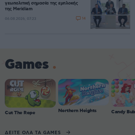
γεωπολιτική σημασία της εμπλοκής
της Meridiam
14
06.08.2026, 07:23
Games
Northern Heights
Candy Bub
Cut The Rope
ΔΕΙΤΕ ΟΛΑ ΤΑ GAMES