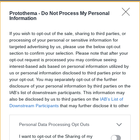
Protothema -
Do Not Process My Personal
ΡΟΗ ΕΙΔΗΣΕΩΝ
Information
Ειδήσεις
Δημοφιλή
Σχολιασμένα
If you wish to opt-out of the sale, sharing to third parties, or
processing of your personal or sensitive information for
πριν 6 λεπτά
targeted advertising by us, please use the below opt-out
Η απόλυτη υποκρισία του Ελληνικού κράτους
section to confirm your selection. Please note that after your
opt-out request is processed you may continue seeing
ΓΙΑΝΝΗΣ ΣΕΡΕΤΗΣ
πριν 6 λεπτά
interest-based ads based on personal information utilized by
Τεράστιο πρόβλημα στη μεσαία γραμμή, αποδοκιμασίες,
us or personal information disclosed to third parties prior to
πίεση και εναλλακτικές
your opt-out. You may separately opt-out of the further
disclosure of your personal information by third parties on the
πριν 6 λεπτά
IAB’s list of downstream participants. This information may
Μετέτρεψαν χωράφι στη Χαλκηδόνα Θεσσαλονίκης σε
also be disclosed by us to third parties on the
IAB’s List of
χωματερή με μπάζα από ανακαινίσεις, δύο συλλήψεις
Downstream Participants
that may further disclose it to other
πριν 7 λεπτά
third parties.
Το μυστήριο με το «rainbow baby» λύθηκε μετά από 65
χρόνια: Η πιο συγκινητική ιστορία υιοθεσίας
Please note that this website/app uses one or more Google
Personal Data Processing Opt Outs
services and may gather and store information including but
πριν 7 λεπτά
not limited to your visit or usage behaviour. You may click to
I want to opt-out of the Sharing of my
Συνεχίζει να γράφει ιστορία ο Άλεν: «Σέρβιρε» τον