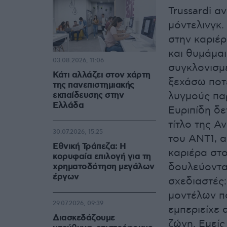
Trussardi α
μόντελινγκ.
στην καριέρ
και θυμάμαι
03.08.2026, 11:06
συγκλονισμέ
Κάτι αλλάζει στον χάρτη
ξεχάσω ποτ
της πανεπιστημιακής
εκπαίδευσης στην
λυγμούς πα
Ελλάδα
Ευριπίδη δε
τίτλο της Α
30.07.2026, 15:25
του ANT1, 
Εθνική Τράπεζα: Η
καριέρα στ
κορυφαία επιλογή για τη
δουλεύοντα
χρηματοδότηση μεγάλων
έργων
σχεδιαστές:
μοντέλων π
29.07.2026, 09:39
εμπεριείχε 
Διασκεδάζουμε
ζώνη. Εμεί