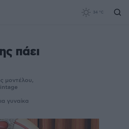
34
°C
ης πάει
ως μοντέλου,
intage
ια γυναίκα