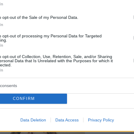
In
 οι Ελληνίδες είχαν ταμπού απέναντι στα
ένα, γι’ αυτό και δεν τα αγόραζαν. Σήμερα
o opt-out of the Sale of my Personal Data.
άβει ότι πρόκειται για μια διεθνή τάση την
In
 με τη μέρα ακολουθούν όλο και περισσότερο,
to opt-out of processing my Personal Data for Targeted
 με άνεση σε τέτοιου είδους καταστήματα
ing.
In
 πουλήσουν όσο και για ν’ αγοράσουν. Πολλές
ις κυρίες δεν το κάνουν μόνο για
o opt-out of Collection, Use, Retention, Sale, and/or Sharing
ersonal Data that Is Unrelated with the Purposes for which it
ς λόγους. Για παράδειγμα, προχθές μας
lected.
In
ε μια κυρία φέρνοντάς μας 20 τσάντες
 τις οποίες ήθελε να ξεφορτωθεί
consents
τάς τις με άλλες καθώς τις είχε βαρεθεί».
CONFIRM
Data Deletion
Data Access
Privacy Policy