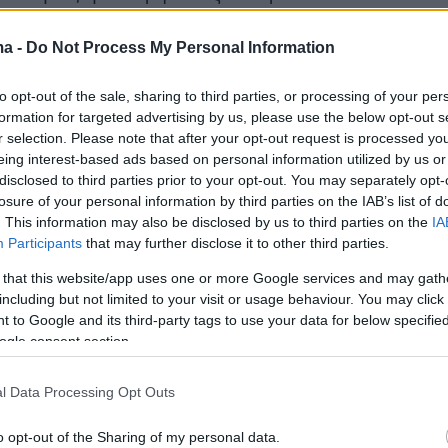
τριών” μας και δεν εξαφανίζαμε τα παπούτσια
που, όπως μας έλεγε ο Μιχάλης Ασλάνης,
ma -
Do Not Process My Personal Information
εγαλύτερες». Η Αντζελα θα δουλέψει και στον
to opt-out of the sale, sharing to third parties, or processing of your per
ηλεόρασης, τότε που οι παραγωγές ήταν
formation for targeted advertising by us, please use the below opt-out s
 τα σόου έφερναν κατά πολύ σε εκείνα του
r selection. Please note that after your opt-out request is processed y
 «Μία από τις συνεργασίες που αναπολώ είναι
eing interest-based ads based on personal information utilized by us or
disclosed to third parties prior to your opt-out. You may separately opt-
ον Γιώργο Μαρίνο. Ο Γιώργος είναι ένας
losure of your personal information by third parties on the IAB’s list of
ς άνθρωπος και ένας υπέροχος συνεργάτης.
. This information may also be disclosed by us to third parties on the
IA
ιρναν μέρος στο “Ciao ΑΝΤ1”; Στις γιορτές
Participants
that may further disclose it to other third parties.
δώρα και στις 80!». Παρά τη λαμπρή καριέρα
 that this website/app uses one or more Google services and may gath
πό δύο χρόνια αποφάσισε να εγκαταλείψει το
including but not limited to your visit or usage behaviour. You may click 
 to Google and its third-party tags to use your data for below specifi
και να υπηρετήσει τον χώρο της μόδας από
ogle consent section.
 «Η δική μου γενιά είχε κρεμάσει τα
αι ένιωθα την ανάγκη να κάνω το ίδιο κι εγώ»
l Data Processing Opt Outs
ργάζεται με την αλυσίδα μπουτίκ «Luxury
o opt-out of the Sharing of my personal data.
ουλά vintage τσάντες και αξεσουάρ.