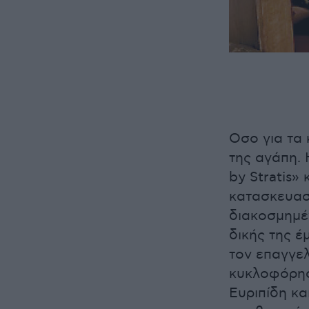
Οσο για τα
της αγάπη. 
by Stratis»
κατασκευασ
διακοσμημέν
δικής της έ
τον επαγγελ
κυκλοφόρησα
Ευριπίδη κ