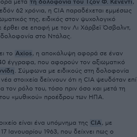
φορά μετά
τη δολοφονία του Τζον Φ. Κένεντι
,
εδόν 62 χρόνια, η CIA παραδέχεται εμμέσως
ιωματικός της, ειδικός στον ψυχολογικό
ε έρθει σε επαφή με τον Λι Χάρβεϊ Όσβαλντ,
η δολοφονία στο Ντάλας.
ει το
Axios
, η αποκάλυψη αφορά σε έναν
40 έγγραφα, που αφορούν τον αξιωματικό
ννίδη
. Σύμφωνα με ειδικούς στη δολοφονία
α νέα στοιχεία δείχνουν ότι η CIA ψευδόταν επί
ια τον ρόλο του, τόσο πριν όσο και μετά τη
του «μυθικού» προέδρου των ΗΠΑ.
οιχείο είναι ένα υπόμνημα της
CIA
, με
17 Ιανουαρίου 1963, που δείχνει πως ο