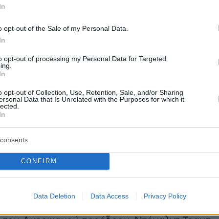
 just admitted that an agent specializing in
In
ical Warfare, George Joannides, ran an Operation
in contact with Lee Harvey Oswald before the
o opt-out of the Sale of my Personal Data.
In
tion of JFK
to opt-out of processing my Personal Data for Targeted
ing.
osure was hidden within a batch of 40 documents
In
g officer…
pic.twitter.com/BYaPatUeET
o opt-out of Collection, Use, Retention, Sale, and/or Sharing
ersonal Data that Is Unrelated with the Purposes for which it
hUltra (@MJTruthUltra)
July 5, 2025
lected.
In
consents
CONFIRM
η για τον Ιωαννίδη είναι επισήμως νεκρή»
υγγραφέας και ειδικός, Τζέφερσον Μόρλεϊ.
λη υπόθεση. Η CIA αλλάζει στάση απέναντι
Data Deletion
Data Access
Privacy Policy
βεϊ Όσβαλντ». Η αποκάλυψη έγινε στο πλαίσι