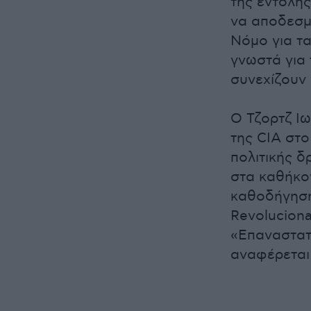
της εντολή
να αποδεσμ
Νόμο για τα
γνωστά για
συνεχίζουν
Ο Τζορτζ Ι
της CIA στο
πολιτικής 
στα καθήκο
καθοδήγηση 
Revoluciona
«Επαναστατ
αναφέρεται 