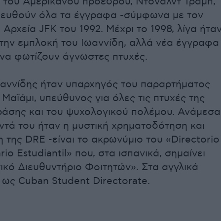
ς του Αμερικανού προέδρου, Ντόναλντ Τραμπ,
ευθούν όλα τα έγγραφα -σύμφωνα με τον
 Αρχεία JFK του 1992. Μέχρι το 1998, λίγα ήτα
 την εμπλοκή του Ιωαννίδη, αλλά νέα έγγραφα
 να φωτίζουν άγνωστες πτυχές.
ωαννίδης ήταν υπαρχηγός του παραρτήματος
 Μαϊάμι, υπεύθυνος για όλες τις πτυχές της
δράσης και του ψυχολογικού πολέμου. Ανάμεσα
ντά του ήταν η μυστική χρηματοδότηση και
της DRE -είναι το ακρωνύμιο του «Directorio
rio Estudiantil» που, στα ισπανικά, σημαίνει
ικό Διευθυντήριο Φοιτητών». Στα αγγλικά
ως Cuban Student Directorate.