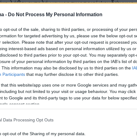
ίχε λάβει εντολή να χρησιμοποιεί ψευδώνυμο
 άδεια οδήγησης, στο όνομα «Χάουαρντ
ma -
Do Not Process My Personal Information
Μέχρι πρόσφατα, η υπηρεσία αρνούνταν ότι ο
ρησιμοποιούσε το όνομα «Χάουαρντ» -κωδικ
to opt-out of the sale, sharing to third parties, or processing of your per
formation for targeted advertising by us, please use the below opt-out s
τον σύνδεσμο που συνεργαζόταν με ακτιβιστές
r selection. Please note that after your opt-out request is processed y
μμουνιστικού Διευθυντηρίου Κουβανών
eing interest-based ads based on personal information utilized by us or
uban Student Directorate).
disclosed to third parties prior to your opt-out. You may separately opt-
losure of your personal information by third parties on the IAB’s list of
. This information may also be disclosed by us to third parties on the
IA
ες, η CIA ισχυριζόταν επίσης ψευδώς ότι δεν
Participants
that may further disclose it to other third parties.
σχέση με την εν λόγω φοιτητική οργάνωση, η
 that this website/app uses one or more Google services and may gath
καθοριστική στο να παρουσιαστούν οι θέσεις
including but not limited to your visit or usage behaviour. You may click 
 λίγο μετά τη δολοφονία, οι οποίες έδειχναν
 to Google and its third-party tags to use your data for below specifi
ogle consent section.
τικά διακείμενος προς τον Φιντέλ Κάστρο.
l Data Processing Opt Outs
G:
o opt-out of the Sharing of my personal data.