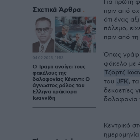
Για πρώτη 
Σχετικά Άρθρα
πριν από σχ
ότι ένας αξ
πόλεμο, είχ
πριν από τ
Όπως γράφ
04.02.2025, 11:53
φάκελο με 
Ο Τραμπ ανοίγει τους
Τζορτζ Ιωα
φακέλους της
δολοφονίας Κένεντι: Ο
του
JFK
, τ
άγνωστος ρόλος του
δεκαετίες γ
Ελληνα πράκτορα
Ιωαννίδη
δολοφονία 
Κεντρικό στ
ημερομηνία 