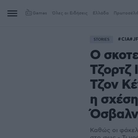
Games
Όλες οι Ειδήσεις
Ελλάδα
Πρωτοσέλι
CIA
J
STORIES
Ο σκοτε
Τζορτζ 
Τζον Κέ
η σχέση
Όσβαλν
Καθώς οι φάκελο
στο φως - Τι γρ