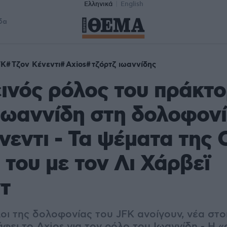
Ελληνικά
English
δα
FK
Τζον Κένεντι
Axios
τζόρτζ ιωαννίδης
ινός ρόλος του πράκτ
Ιωαννίδη στη δολοφονί
νεντι - Τα ψέματα της 
 του με τον Λι Χάρβεϊ
τ
ι της δολοφονίας του JFK ανοίγουν, νέα στοι
άφει το Axios για τον ρόλο του Ιωαννίδη - Η 