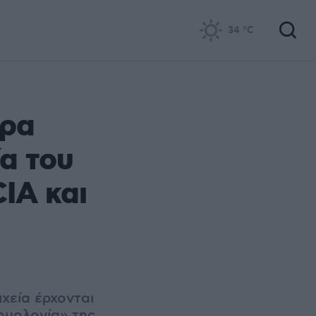
34
°C
ορα
α του
CIA και
χεία έρχονται
«ομολογία» της