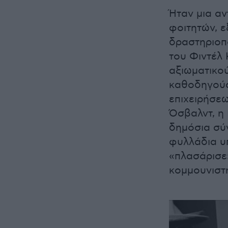
Ήταν μια α
φοιτητών, ε
δραστηριοπ
του Φιντέλ 
αξιωματικο
καθοδηγούσ
επιχειρήσε
Όσβαλντ, η 
δημόσια σύγ
φυλλάδια υπ
«πλασάρισε
κομμουνιστή