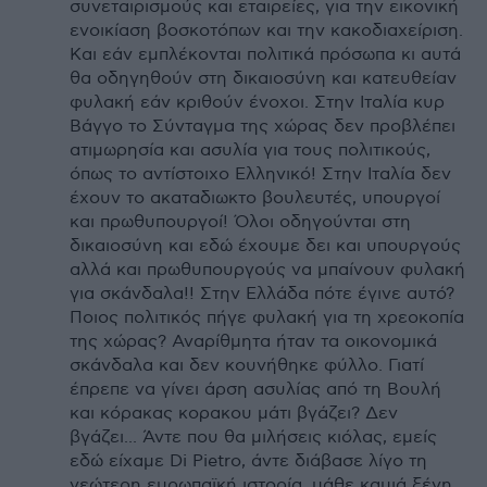
συνεταιρισμούς και εταιρείες, για την εικονική
ενοικίαση βοσκοτόπων και την κακοδιαχείριση.
Και εάν εμπλέκονται πολιτικά πρόσωπα κι αυτά
θα οδηγηθούν στη δικαιοσύνη και κατευθείαν
φυλακή εάν κριθούν ένοχοι. Στην Ιταλία κυρ
Βάγγο το Σύνταγμα της χώρας δεν προβλέπει
ατιμωρησία και ασυλία για τους πολιτικούς,
όπως το αντίστοιχο Ελληνικό! Στην Ιταλία δεν
έχουν το ακαταδιωκτο βουλευτές, υπουργοί
και πρωθυπουργοί! Όλοι οδηγούνται στη
δικαιοσύνη και εδώ έχουμε δει και υπουργούς
αλλά και πρωθυπουργούς να μπαίνουν φυλακή
για σκάνδαλα!! Στην Ελλάδα πότε έγινε αυτό?
Ποιος πολιτικός πήγε φυλακή για τη χρεοκοπία
της χώρας? Αναρίθμητα ήταν τα οικονομικά
σκάνδαλα και δεν κουνήθηκε φύλλο. Γιατί
έπρεπε να γίνει άρση ασυλίας από τη Βουλή
και κόρακας κορακου μάτι βγάζει? Δεν
βγάζει... Άντε που θα μιλήσεις κιόλας, εμείς
εδώ είχαμε Di Pietro, άντε διάβασε λίγο τη
νεώτερη ευρωπαϊκή ιστορία, μάθε καμιά ξένη