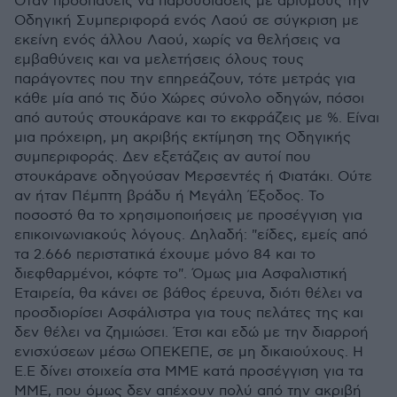
Όταν προσπαθείς να παρουσιάσεις με αριθμούς την
Οδηγική Συμπεριφορά ενός Λαού σε σύγκριση με
εκείνη ενός άλλου Λαού, χωρίς να θελήσεις να
εμβαθύνεις και να μελετήσεις όλους τους
παράγοντες που την επηρεάζουν, τότε μετράς για
κάθε μία από τις δύο Χώρες σύνολο οδηγών, πόσοι
από αυτούς στουκάρανε και το εκφράζεις με %. Είναι
μια πρόχειρη, μη ακριβής εκτίμηση της Οδηγικής
συμπεριφοράς. Δεν εξετάζεις αν αυτοί που
στουκάρανε οδηγούσαν Μερσεντές ή Φιατάκι. Ούτε
αν ήταν Πέμπτη βράδυ ή Μεγάλη Έξοδος. Το
ποσοστό θα το χρησιμοποιήσεις με προσέγγιση για
επικοινωνιακούς λόγους. Δηλαδή: "είδες, εμείς από
τα 2.666 περιστατικά έχουμε μόνο 84 και το
διεφθαρμένοι, κόφτε το". Όμως μια Ασφαλιστική
Εταιρεία, θα κάνει σε βάθος έρευνα, διότι θέλει να
προσδιορίσει Ασφάλιστρα για τους πελάτες της και
δεν θέλει να ζημιώσει. Έτσι και εδώ με την διαρροή
ενισχύσεων μέσω ΟΠΕΚΕΠΕ, σε μη δικαιούχους. Η
Ε.Ε δίνει στοιχεία στα ΜΜΕ κατά προσέγγιση για τα
ΜΜΕ, που όμως δεν απέχουν πολύ από την ακριβή