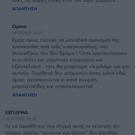
όλες τις χώρες.Μόνο έτσι "θα πάμε μπροστά".
ΑΠΑΝΤΗΣΗ
Ωραια
08.07.2025, 01:07
Εμείς όμως έχουμε το μοναδικό προνόμιο της
χρεοκοπίας από τοὺς νοικοκυραίους, που
συνεχίζουν τον ίδιο δρόμο ! Όταν χρεοκοπήσουν
κι οι άλλοι και υποστούν επιτροπεία και
εξευτελισμό , τότε θα μπορούμε να μιλάμε και για
αυτούς. Πουθενά δεν υπάρχουν άγιοι, μόνο εδώ
όμως, αγιοποιούνται οι κατά συρροή
μπαταχτσήδες και επανεκλέγονται!
ΑΠΑΝΤΗΣΗ
ΞΕΠΛΥΜΑ
08.07.2025, 00:20
Το να παραθέτεις την στιγμή αυτή το γεγονός ότι
τέτοιες απάτες "γίνονται και αλλού" δεν βοηθάει