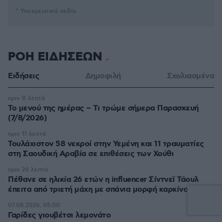
* Υποχρεωτικά πεδία
ΡΟΗ ΕΙΔΗΣΕΩΝ
Ειδήσεις
Δημοφιλή
Σχολιασμένα
πριν 8 λεπτά
Το μενού της ημέρας – Τι τρώμε σήμερα Παρασκευή
(7/8/2026)
πριν 11 λεπτά
Τουλάχιστον 58 νεκροί στην Υεμένη και 11 τραυματίες
στη Σαουδική Αραβία σε επιθέσεις των Χούθι
πριν 26 λεπτά
Πέθανε σε ηλικία 26 ετών η influencer Σίντνεϊ Τάουλ
έπειτα από τριετή μάχη με σπάνια μορφή καρκίνου
07.08.2026, 05:00
Γαρίδες γιουβέτσι λεμονάτο