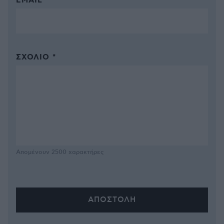
EMAIL
ΣΧΌΛΙΟ *
Απομένουν
2500
χαρακτήρες