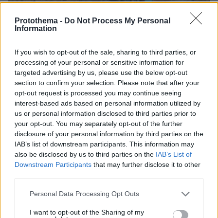
Protothema -
Do Not Process My Personal
Information
If you wish to opt-out of the sale, sharing to third parties, or
processing of your personal or sensitive information for
targeted advertising by us, please use the below opt-out
07.07.2025, 08:02
section to confirm your selection. Please note that after your
Υπόθεση ΟΠΕΚΕΠΕ: Στο κυνήγι των κόκκινων ΑΦΜ - Τα
«όπλα» και το δίλημμα της Προανακριτικής
opt-out request is processed you may continue seeing
interest-based ads based on personal information utilized by
us or personal information disclosed to third parties prior to
your opt-out. You may separately opt-out of the further
disclosure of your personal information by third parties on the
IAB’s list of downstream participants. This information may
also be disclosed by us to third parties on the
IAB’s List of
Downstream Participants
that may further disclose it to other
third parties.
Please note that this website/app uses one or more Google
Personal Data Processing Opt Outs
services and may gather and store information including but
not limited to your visit or usage behaviour. You may click to
I want to opt-out of the Sharing of my