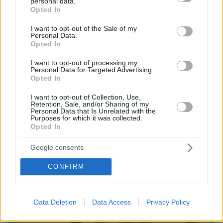
personal data.
grant or deny consent to Google and its third-party tags to
Opted In
use your data for below specified purposes in below Google
consent section.
I want to opt-out of the Sale of my
Personal Data.
Opted In
I want to opt-out of processing my
Personal Data for Targeted Advertising.
Opted In
I want to opt-out of Collection, Use,
Retention, Sale, and/or Sharing of my
06.07.2025, 10:58
Personal Data that Is Unrelated with the
Purposes for which it was collected.
Μετά την Ευρωπαϊκή Εισαγγελία ξεκίνησε έρευνα στον
Opted In
ΟΠΕΚΕΠΕ και η Αρχή για το Ξέπλυμα Μαύρου Χρήματος
Google consents
Thema Insights
CONFIRM
Data Deletion
Data Access
Privacy Policy