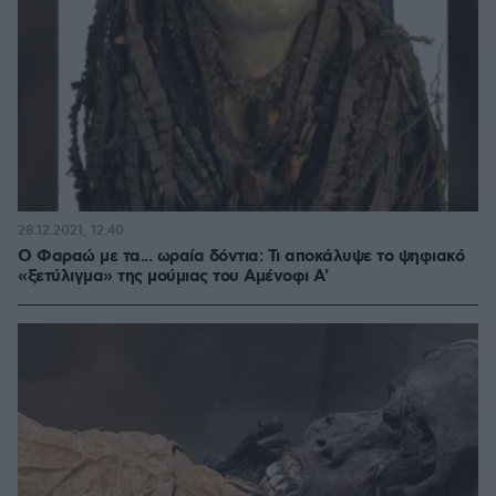
28.12.2021, 12:40
Ο Φαραώ με τα... ωραία δόντια: Τι αποκάλυψε το ψηφιακό
«ξετύλιγμα» της μούμιας του Αμένοφι Α'