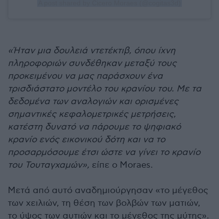
A post shared by Cicero Moraes (@cogitas3d)
«Ήταν μια δουλειά ντετέκτιβ, όπου ίχνη
πληροφοριών συνδέθηκαν μεταξύ τους
προκειμένου να μας παράσχουν ένα
τρισδιάστατο μοντέλο του κρανίου του. Με τα
δεδομένα των αναλογιών και ορισμένες
σημαντικές κεφαλομετρικές μετρήσεις,
κατέστη δυνατό να πάρουμε το ψηφιακό
κρανίο ενός εικονικού δότη και να το
προσαρμόσουμε έτσι ώστε να γίνει το κρανίο
του Τουταγχαμών»,
είπε ο Moraes.
Μετά από αυτό αναδημιούργησαν «το μέγεθος
των χειλιών, τη θέση των βολβών των ματιών,
το ύψος των αυτιών και το μέγεθος της μύτης».