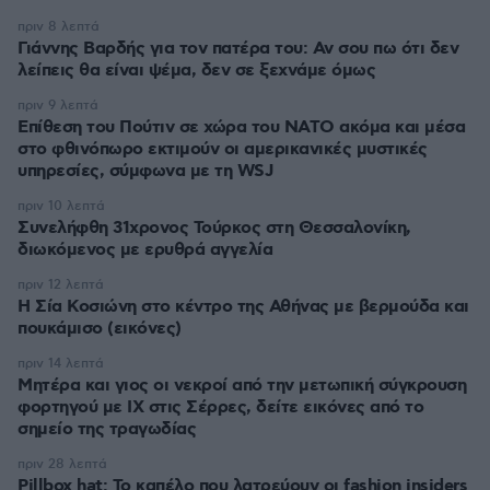
πριν 8 λεπτά
Γιάννης Βαρδής για τον πατέρα του: Αν σου πω ότι δεν
λείπεις θα είναι ψέμα, δεν σε ξεχνάμε όμως
πριν 9 λεπτά
Επίθεση του Πούτιν σε χώρα του ΝΑΤΟ ακόμα και μέσα
στο φθινόπωρο εκτιμούν οι αμερικανικές μυστικές
υπηρεσίες, σύμφωνα με τη WSJ
πριν 10 λεπτά
Συνελήφθη 31χρονος Τούρκος στη Θεσσαλονίκη,
διωκόμενος με ερυθρά αγγελία
πριν 12 λεπτά
Η Σία Κοσιώνη στο κέντρο της Αθήνας με βερμούδα και
πουκάμισο (εικόνες)
πριν 14 λεπτά
Μητέρα και γιος οι νεκροί από την μετωπική σύγκρουση
φορτηγού με ΙΧ στις Σέρρες, δείτε εικόνες από το
σημείο της τραγωδίας
πριν 28 λεπτά
Pillbox hat: Το καπέλο που λατρεύουν οι fashion insiders