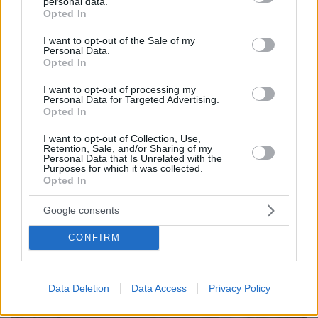
personal data.
Η επίχρυση σαρκοφάγος του Τουταγχαμών συντηρείται για
grant or deny consent to Google and its third-party tags to
Opted In
πρώτη φορά στην ιστορία της
use your data for below specified purposes in below Google
consent section.
I want to opt-out of the Sale of my
Personal Data.
Opted In
I want to opt-out of processing my
Personal Data for Targeted Advertising.
Opted In
I want to opt-out of Collection, Use,
Retention, Sale, and/or Sharing of my
Personal Data that Is Unrelated with the
Purposes for which it was collected.
Opted In
Google consents
CONFIRM
Data Deletion
Data Access
Privacy Policy