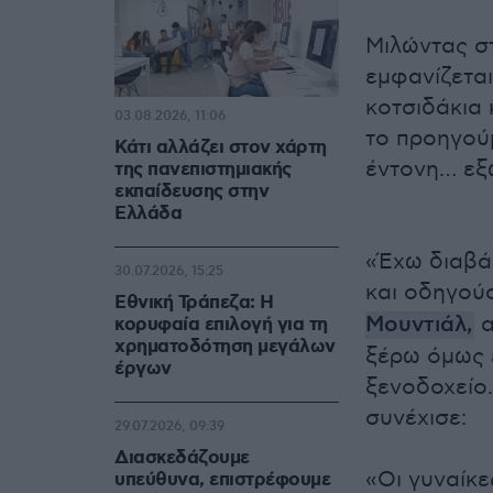
Μιλώντας σ
εμφανίζετα
κοτσιδάκια 
03.08.2026, 11:06
το προηγού
Κάτι αλλάζει στον χάρτη
έντονη… εξ
της πανεπιστημιακής
εκπαίδευσης στην
Ελλάδα
«Έχω διαβάσ
30.07.2026, 15:25
και οδηγούσ
Εθνική Τράπεζα: Η
Μουντιάλ,
α
κορυφαία επιλογή για τη
χρηματοδότηση μεγάλων
ξέρω όμως ε
έργων
ξενοδοχείο.
συνέχισε:
29.07.2026, 09:39
Διασκεδάζουμε
«Οι γυναίκε
υπεύθυνα, επιστρέφουμε