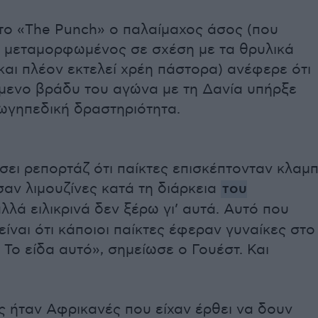
το «The Punch» ο παλαίμαχος άσος (που
ι μεταμορφωμένος σε σχέση με τα θρυλικά
και πλέον εκτελεί χρέη πάστορα) ανέφερε ότι
μενο βράδυ του αγώνα με τη Δανία υπήρξε
ωγηπεδική δραστηριότητα.
ει ρεπορτάζ ότι παίκτες επισκέπτονταν κλαμ
αν λιμουζίνες κατά τη διάρκεια
του
λλά ειλικρινά δεν ξέρω γι’ αυτά. Αυτό που
ίναι ότι κάποιοι παίκτες έφεραν γυναίκες στο
 Το είδα αυτό», σημείωσε ο Γουέστ. Και
ς ήταν Αφρικανές που είχαν έρθει να δουν