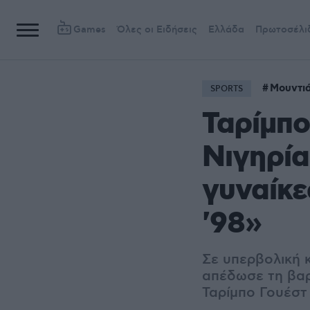
Games
Όλες οι Ειδήσεις
Ελλάδα
Πρωτοσέλι
Μουντι
SPORTS
Ταρίμπο
Νιγηρία
γυναίκε
'98»
Σε υπερβολική 
απέδωσε τη βαρ
Ταρίμπο Γουέστ