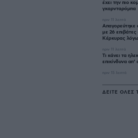
έχει την πιο κο
γκαρνταρόμπα
πριν 11 λεπτά
Απαγορεύτηκε 
με 26 επιβάτες 
Κέρκυρας λόγω
πριν 11 λεπτά
Τι κάνει τα ηλε
επικίνδυνα απ’ 
πριν 15 λεπτά
ΔΕΙΤΕ ΟΛΕΣ 