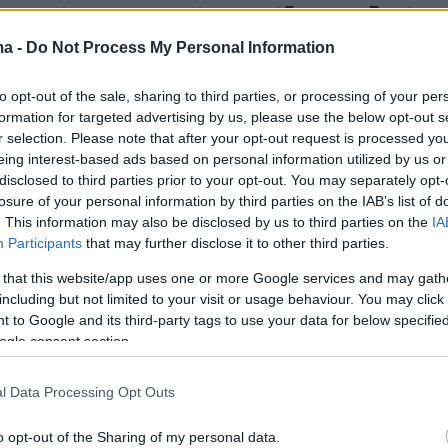
 και είχαν ερωτευτεί την ομάδα μας εξαιτίας
που είχαμε αγωνιστεί στη φάση των ομίλων.
ma -
Do Not Process My Personal Information
εύκολο γι’ αυτούς τους παίκτες να κάνουν
to opt-out of the sale, sharing to third parties, or processing of your per
τους στα δωμάτια τους.
formation for targeted advertising by us, please use the below opt-out s
r selection. Please note that after your opt-out request is processed y
 μέρα του αγώνα (σ.σ. έληξε 4-1) έβλεπες ότι
eing interest-based ads based on personal information utilized by us or
disclosed to third parties prior to your opt-out. You may separately opt-
τες δεν είχαν τη δύναμη να κοντράρουν τους
losure of your personal information by third parties on the IAB’s list of
αν κουρασμένοι από τις… υπερωρίες το
. This information may also be disclosed by us to third parties on the
IA
ο βράδυ με τις γυναίκες. Τους φώναζα στον
Participants
that may further disclose it to other third parties.
χώρο, ήμουν πολύ νευριασμένος μαζί τους. Τα
 that this website/app uses one or more Google services and may gath
αυτά επειδή νόμιζαν ότι θα νικούσαμε τη
including but not limited to your visit or usage behaviour. You may click 
 to Google and its third-party tags to use your data for below specifi
ogle consent section.
port-fm.gr
l Data Processing Opt Outs
o opt-out of the Sharing of my personal data.