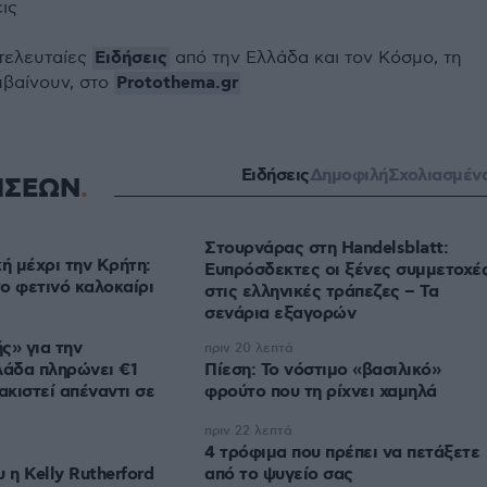
εις
Ειδήσεις
 τελευταίες
από την Ελλάδα και τον Κόσμο, τη
Protothema.gr
μβαίνουν, στο
Ειδήσεις
Δημοφιλή
Σχολιασμέν
ΗΣΕΩΝ
Στουρνάρας στη Handelsblatt:
ή μέχρι την Κρήτη:
Ευπρόσδεκτες οι ξένες συμμετοχέ
το φετινό καλοκαίρι
στις ελληνικές τράπεζες – Τα
σενάρια εξαγορών
ς» για την
πριν 20 λεπτά
λάδα πληρώνει €1
Πίεση: Το νόστιμο «βασιλικό»
ακιστεί απέναντι σε
φρούτο που τη ρίχνει χαμηλά
πριν 22 λεπτά
4 τρόφιμα που πρέπει να πετάξετε
 η Kelly Rutherford
από το ψυγείο σας