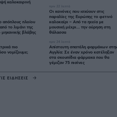
μψή καλοκαιρινή
πριν 22 λεπτά
Οι κανόνες που ισχύουν στις
παραλίες της Ευρώπης το φετινό
ο απόπλους πλοίου
καλοκαίρι – Από τα ηχεία με
από το λιμάνι της
μουσική μέχρι… την ούρηση στη
 μηχανικής βλάβης
θάλασσα
πριν 24 λεπτά
κτρικά πιο
Απίστευτη σπατάλη φαρμάκων στη
όσο νομίζουμε;
Αγγλία: Σε έναν χρόνο κατέληξαν
στα σκουπίδια φάρμακα που θα
γέμιζαν 75 πισίνες
ΤΙΣ ΕΙΔΗΣΕΙΣ