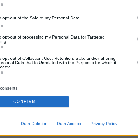
In
ήμερα:
o opt-out of the Sale of my Personal Data.
ψη ΠΣΑΠ και αρχηγών των ομάδων της Super
In
to opt-out of processing my Personal Data for Targeted
ing.
In
ποτελεί παράδειγμα συλλόγου εν μέσω
o opt-out of Collection, Use, Retention, Sale, and/or Sharing
ersonal Data that Is Unrelated with the Purposes for which it
lected.
In
ν διοργάνωσε 24ωρο live streaming για να
τον Ερυθρό Σταυρό
consents
ταγραφή στην Premier League στην περίοδο
CONFIRM
ϊού
Data Deletion
Data Access
Privacy Policy
protothema.gr στο Google News
το
και μάθετε πρώτοι