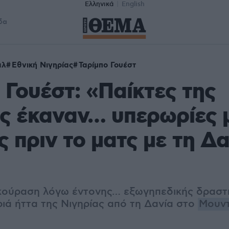
Ελληνικά
English
δα
άλ
Εθνική Νιγηρίας
Ταρίμπο Γουέστ
 Γουέστ: «Παίκτες της
ς έκαναν… υπερωρίες 
ς πριν το ματς με τη Δα
κούραση λόγω έντονης… εξωγηπεδικής δραστ
ιά ήττα της Νιγηρίας από τη Δανία στο
Μουντ