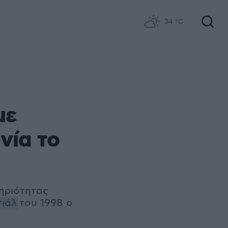
34
°C
με
νία το
ηριότητας
ιάλ
του 1998 ο