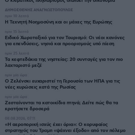
Ο κλιματικός πληθωρισμός διαλύει την οικονομία
ΔΗΜΟΣΘΕΝΗΣ ΑΝΑΓΝΩΣΤΟΠΟΥΛΟΣ
πριν 10 λεπτά
H Τεχνητή Νοημοσύνη και οι μάχες της Ευρώπης
πριν 15 λεπτά
Ειδικό Χωροταξικό για τον Τουρισμό: Οι νέοι κανόνες
για επενδύσεις, νησιά και προορισμούς υπό πίεση
πριν 25 λεπτά
Τα κεφτεδάκια της νηστείας: 20 συνταγές για τον πιο
λαχταριστό μεζέ
πριν μία ώρα
Ο Ζελένσκι ευχαριστεί τη Γερουσία των ΗΠΑ για τις
νέες κυρώσεις κατά της Ρωσίας
πριν μία ώρα
Ζεσταίνονται τα κατοικίδια πτηνά; Δείτε πώς θα τα
κρατήσετε δροσερά
08.08.2026, 07:11
«Η αεροπορική ισχύς έχει όρια»: Ο κορυφαίος
στρατηγός του Τραμπ «ψάχνει έξοδο» από τον πόλεμο