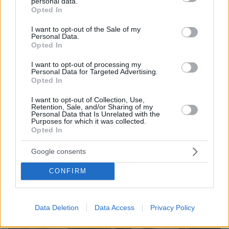
personal data.
grant or deny consent to Google and its third-party tags to
Opted In
use your data for below specified purposes in below Google
consent section.
I want to opt-out of the Sale of my
Personal Data.
Opted In
I want to opt-out of processing my
Personal Data for Targeted Advertising.
Opted In
I want to opt-out of Collection, Use,
Retention, Sale, and/or Sharing of my
Personal Data that Is Unrelated with the
Purposes for which it was collected.
23.01.2019, 11:53
Opted In
Εξαφάνιση αεροσκάφους στη Μάγχη: Αινιγματικό tweet
από την πρώην του Εμιλιάνο Σάλα για τη «μαφία του
Google consents
ποδοσφαίρου»
CONFIRM
Data Deletion
Data Access
Privacy Policy