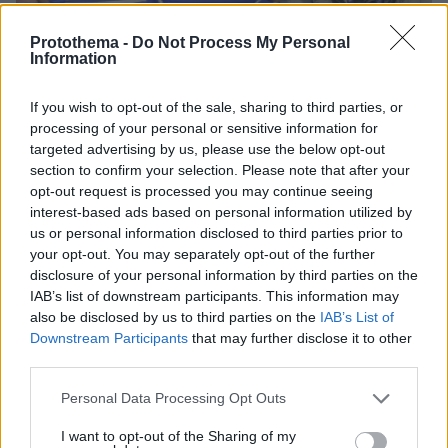
Protothema -
Do Not Process My Personal
Information
If you wish to opt-out of the sale, sharing to third parties, or
processing of your personal or sensitive information for
targeted advertising by us, please use the below opt-out
section to confirm your selection. Please note that after your
23.01.2019, 17:53
opt-out request is processed you may continue seeing
Ηχητικό ντοκουμέντο: Τα τελευταία λόγια του Εμιλιάνο
interest-based ads based on personal information utilized by
Σάλα πριν χαθεί το αεροπλάνο
us or personal information disclosed to third parties prior to
your opt-out. You may separately opt-out of the further
disclosure of your personal information by third parties on the
IAB’s list of downstream participants. This information may
also be disclosed by us to third parties on the
IAB’s List of
Downstream Participants
that may further disclose it to other
third parties.
Please note that this website/app uses one or more Google
Personal Data Processing Opt Outs
services and may gather and store information including but
not limited to your visit or usage behaviour. You may click to
I want to opt-out of the Sharing of my