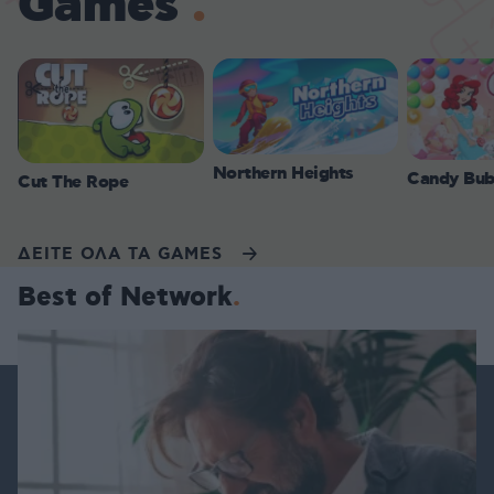
Games
Northern Heights
Candy Bub
Cut The Rope
ΔΕΙΤΕ ΟΛΑ ΤΑ GAMES
Best of Network