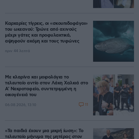
Καρχαρίες τίγρεις, οι «σκουπιδοφάγοι»
του ωκεανού: Τρώνε από αχινούς
μέχρι γάτες και προφυλακτικά,
αψηφούν ακόμη και τους τυφώνες
πριν 44 λεπτά
Με κλαρίνα και μοιρολόγια το
τελευταίο αντίο στον Λάκη Χαλκιά στο
A' Νεκροταφείο, συντετριμμένη η
οικογένειά του
11
06.08.2026, 13:10
«Τα παιδιά έχουν μια μικρή ίωση»: Το
τελευταίο μήνυμα της μητέρας στον