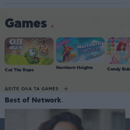
70.35%
Games
Northern Heights
Candy Bub
Cut The Rope
ΔΕΙΤΕ ΟΛΑ ΤΑ GAMES
Best of Network