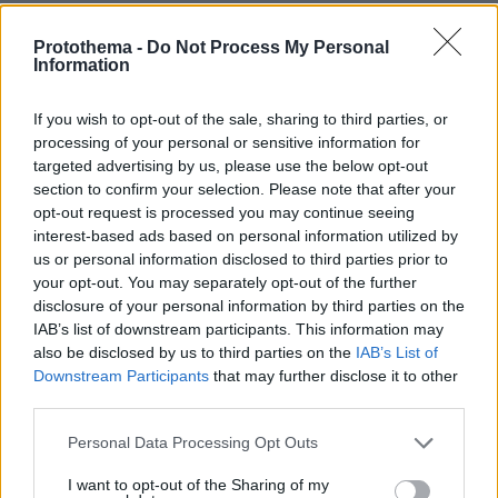
Η αποκαλυπτική κατάθεση της συζύγου του
Αφγανού: Πώς γνωρίσαμε τη Λίσα, γιατί
Protothema -
Do Not Process My Personal
Information
υποψιάστηκα ότι ήταν το πτώμα στη βαλίτσα
If you wish to opt-out of the sale, sharing to third parties, or
processing of your personal or sensitive information for
targeted advertising by us, please use the below opt-out
section to confirm your selection. Please note that after your
opt-out request is processed you may continue seeing
interest-based ads based on personal information utilized by
us or personal information disclosed to third parties prior to
your opt-out. You may separately opt-out of the further
disclosure of your personal information by third parties on the
IAB’s list of downstream participants. This information may
also be disclosed by us to third parties on the
IAB’s List of
Downstream Participants
that may further disclose it to other
third parties.
Please note that this website/app uses one or more Google
Personal Data Processing Opt Outs
services and may gather and store information including but
not limited to your visit or usage behaviour. You may click to
I want to opt-out of the Sharing of my