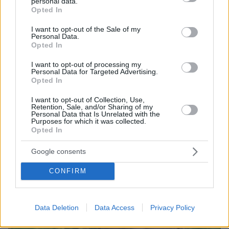
personal data.
grant or deny consent to Google and its third-party tags to
Opted In
use your data for below specified purposes in below Google
consent section.
I want to opt-out of the Sale of my
Personal Data.
Opted In
06.08.2026, 12:10
Πήγαν να κλέψουν καλώδια στον Άγιο Στέφανο, ο
I want to opt-out of processing my
Personal Data for Targeted Advertising.
ένας έπαθε ηλεκτροπληξία και έπεσε από ύψος, οι
Opted In
δύο συνεργοί του τον παράτησαν νεκρό σε
αυτοκίνητο
I want to opt-out of Collection, Use,
Retention, Sale, and/or Sharing of my
Personal Data that Is Unrelated with the
Purposes for which it was collected.
Opted In
Google consents
CONFIRM
Data Deletion
Data Access
Privacy Policy