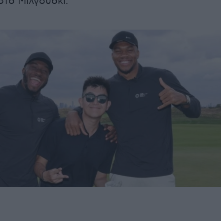
στο Μιλγουόκι.