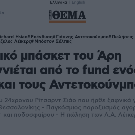
Ελληνικά
English
δα
ichard Hsiao
Επένδυση
Γιάννης Αντετοκούνμπο
Πωλήσεις
ζελες Λέικερς
Μπόστον Σέλτικς
ικό μπάσκετ του Άρη
νιέται από το fund ενό
και τους Αντετοκούνμπ
υ 24χρονου Ρίτσαρντ Σιάο που ήρθε ξαφνικά 
Θεσσαλονίκης - Παγκόσμιος παροξυσμός αγο
 και ποδοσφαίρου - Η πώληση των Λ.Α. Λέικερ