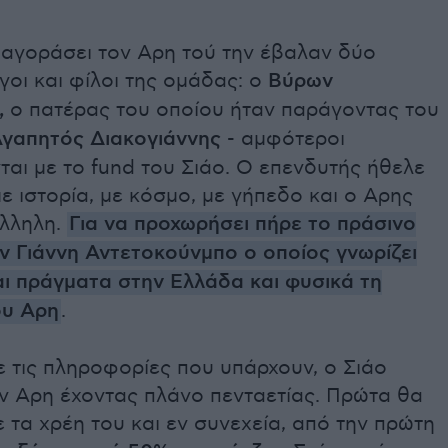
 αγοράσει τον Αρη τού την έβαλαν δύο
οι και φίλοι της ομάδας: ο
Βύρων
,
ο πατέρας του οποίου ήταν παράγοντας του
γαπητός Διακογιάννης
- αμφότεροι
αι με το fund του Σιάο. Ο επενδυτής ήθελε
ε ιστορία, με κόσμο, με γήπεδο και ο Αρης
άλληλη.
Για να προχωρήσει πήρε το πράσινο
ν Γιάννη Αντετοκούνμπο ο οποίος γνωρίζει
ι πράγματα στην Ελλάδα και φυσικά τη
ου Αρη
.
 τις πληροφορίες που υπάρχουν, ο Σιάο
ν Αρη έχοντας πλάνο πενταετίας. Πρώτα θα
ε τα χρέη του και εν συνεχεία, από την πρώτη