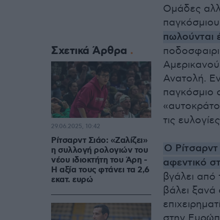
Ομάδες αλλ
παγκόσμιου
πωλούνται έ
Σχετικά Άρθρα
ποδοσφαιρι
Αμερικανούς
Ανατολή. Ε
παγκόσμιο 
«αυτοκράτο
τις ευλογίε
29.06.2025, 10:42
Ρίτσαρντ Σιάο: «Ζαλίζει»
Ο Ρίτσαρντ 
η συλλογή ρολογιών του
νέου ιδιοκτήτη του Άρη -
αφεντικό σ
Η αξία τους φτάνει τα 2,6
βγάλει από 
εκατ. ευρώ
βάλει ξανά 
επιχειρημα
στην Ευρώπη