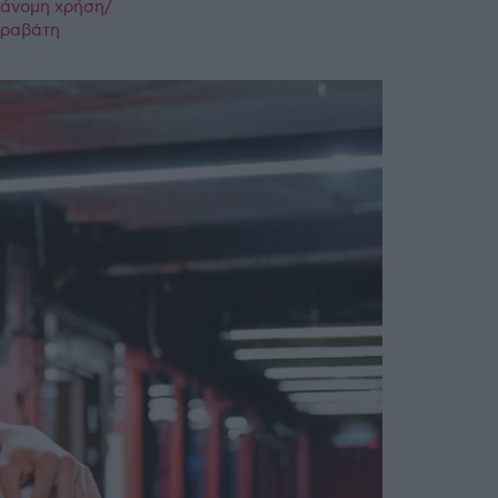
ράνομη χρήση/
παραβάτη