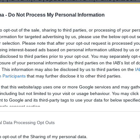
ma -
Do Not Process My Personal Information
ι ιδρυτής (το 2020) και διευθύνων σύμβουλος
oup,
ενός αθλητικού και ψυχαγωγικού fund
το
to opt-out of the sale, sharing to third parties, or processing of your per
ως προτεραιότητα τις επενδύσεις στον
formation for targeted advertising by us, please use the below opt-out s
κό αθλητισμό και όχι μόνο. Ο εν λόγω όμιλος
r selection. Please note that after your opt-out request is processed y
eing interest-based ads based on personal information utilized by us or
 από την
RHC Investments Holdings
και την
disclosed to third parties prior to your opt-out. You may separately opt-
ves,
η οποία λειτουργεί ως φιλανθρωπική
losure of your personal information by third parties on the IAB’s list of
. This information may also be disclosed by us to third parties on the
IA
Participants
that may further disclose it to other third parties.
 that this website/app uses one or more Google services and may gath
including but not limited to your visit or usage behaviour. You may click 
εταιρείας του είναι στη
Νέα Υόρκη
αλλά
 to Google and its third-party tags to use your data for below specifi
ιδεύει συχνά πυκνά στο
Μιλγουόκι.
Είναι
ogle consent section.
ίλος των Μπακς και συνδέεται με χρόνια και
 με την
οικογένεια Αντετοκούνμπο
. Ηταν
l Data Processing Opt Outs
ί όταν οι Μπακς με κορυφαίο τον Γιάννη
o opt-out of the Sharing of my personal data.