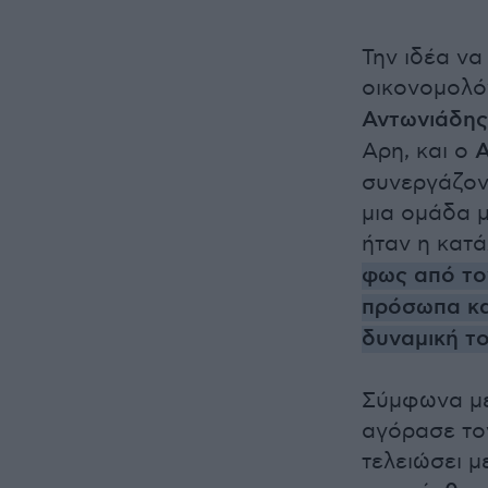
Την ιδέα να
οικονομολόγ
Αντωνιάδης
Αρη, και ο
Α
συνεργάζοντ
μια ομάδα μ
ήταν η κατ
φως από το
πρόσωπα κα
δυναμική τ
Σύμφωνα με
αγόρασε το
τελειώσει μ