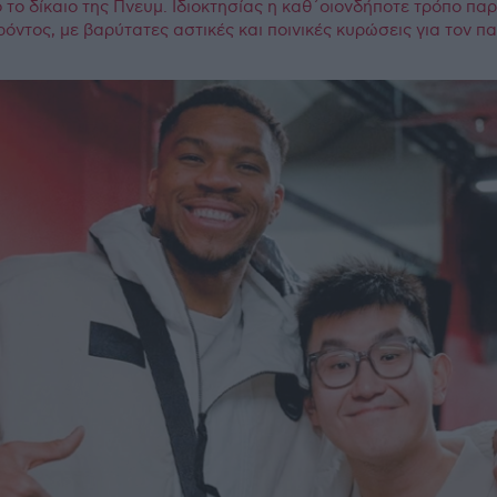
το δίκαιο της Πνευμ. Ιδιοκτησίας η καθ΄οιονδήποτε τρόπο πα
ρόντος, με βαρύτατες αστικές και ποινικές κυρώσεις για τον 