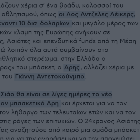
άζουν χέρια σ’ ένα βράδυ, κολοσσοί του
 αθλητισμού, όπως
οι Λος Αντζελες Λέικερς,
ναντι 10 δισ. δολαρίων
και μεγάλο μέρος των
κών κλαμπ της Ευρώπης ανήκουν σε
, Ασιάτες και επενδυτικά funds από τη Μέση
νώ λοιπόν όλα αυτά συμβαίνουν στο
αθλητικό στερέωμα, στην Ελλάδα ο
ρας» του μπάσκετ, ο
Αρης
,
αλλάζει χέρια με
ς του
Γιάννη Αντετοκούνμπο
.
Σιάο θα είναι σε λίγες ημέρες το νέο
τον μπασκετικό Αρη
και έρχεται για να τον
τον λήθαργο των τελευταίων ετών και να τον
στις ράγες των επιτυχιών. Ο 24χρονος Ασιάτη
τίας αναζητούσε από καιρό μια ομάδα μπάσκετ
 για να την αγοράσει και να την απογειώσει.