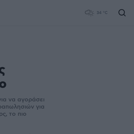
34
°C
ς
ο
για να αγοράσει
ραπωλησιών για
ς, το πιο