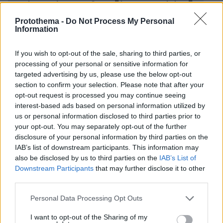
μικτή η εικόνα στο 2ο πεδίο και μικρή άνοδος
στο 4ο - Εκτιμήσεις για τις Βάσεις
Protothema -
Do Not Process My Personal
Information
Παραιτήθηκε ο Μάκης Βορίδης από τη θέση
If you wish to opt-out of the sale, sharing to third parties, or
του Υπουργού Μετανάστευσης
processing of your personal or sensitive information for
targeted advertising by us, please use the below opt-out
Το θεόστενο φόρεμα της Κιμ Καρντάσιαν, η
section to confirm your selection. Please note that after your
«ρομαντική» Κένταλ Τζένερ και η
opt-out request is processed you may continue seeing
interest-based ads based on personal information utilized by
υπερπαραγωγή Ιβάνκα - Οι εμφανίσεις που
us or personal information disclosed to third parties prior to
γοήτευσαν στη Βενετία
your opt-out. You may separately opt-out of the further
disclosure of your personal information by third parties on the
IAB’s list of downstream participants. This information may
protothema.gr στο Google News
Ακολουθήστε το
also be disclosed by us to third parties on the
IAB’s List of
και μάθετε πρώτοι όλες τις ειδήσεις
Downstream Participants
that may further disclose it to other
third parties.
Ειδήσεις
Δείτε όλες τις τελευταίες
από την Ελλάδα
Please note that this website/app uses one or more Google
Personal Data Processing Opt Outs
και τον Κόσμο, τη στιγμή που συμβαίνουν, στο
services and may gather and store information including but
Protothema.gr
not limited to your visit or usage behaviour. You may click to
I want to opt-out of the Sharing of my