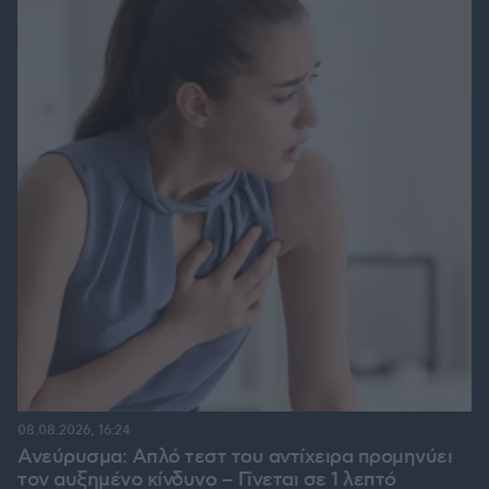
08.08.2026, 16:24
Ανεύρυσμα: Απλό τεστ του αντίχειρα προμηνύει
τον αυξημένο κίνδυνο – Γίνεται σε 1 λεπτό