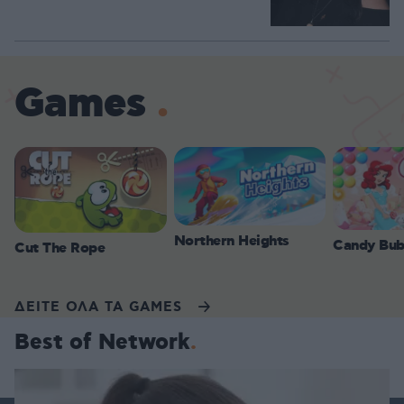
Games
Northern Heights
Candy Bub
Cut The Rope
ΔΕΙΤΕ ΟΛΑ ΤΑ GAMES
Best of Network