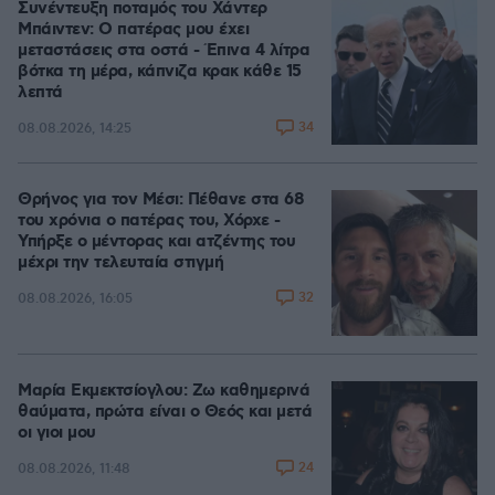
Συνέντευξη ποταμός του Χάντερ
Μπάιντεν: Ο πατέρας μου έχει
μεταστάσεις στα οστά - Έπινα 4 λίτρα
βότκα τη μέρα, κάπνιζα κρακ κάθε 15
λεπτά
34
08.08.2026, 14:25
Θρήνος για τον Μέσι: Πέθανε στα 68
του χρόνια ο πατέρας του, Χόρχε -
Υπήρξε ο μέντορας και ατζέντης του
μέχρι την τελευταία στιγμή
32
08.08.2026, 16:05
Μαρία Εκμεκτσίογλου: Ζω καθημερινά
θαύματα, πρώτα είναι ο Θεός και μετά
οι γιοι μου
24
08.08.2026, 11:48