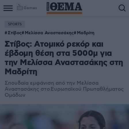
Games
SPORTS
Column
Column
Στίβος
Μελίσσα Αναστασάκης
Μαδρίτη
1
2
Στίβος: Ατομικό ρεκόρ και
έβδομη θέση στα 5000μ για
την Μελίσσα Αναστασάκης στη
Μαδρίτη
Σπουδαία εμφάνιση από την Μελίσσα
Αναστασάκης στο
Ευρωπαϊκού Πρωταθλήματος
Ομάδων