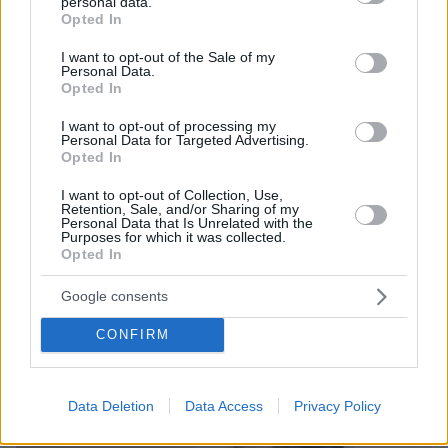
personal data.
grant or deny consent to Google and its third-party tags to
Opted In
use your data for below specified purposes in below Google
Thema Insights
consent section.
I want to opt-out of the Sale of my
Personal Data.
Opted In
I want to opt-out of processing my
Personal Data for Targeted Advertising.
Opted In
I want to opt-out of Collection, Use,
Retention, Sale, and/or Sharing of my
Personal Data that Is Unrelated with the
Purposes for which it was collected.
Opted In
Google consents
CONFIRM
Data Deletion
Data Access
Privacy Policy