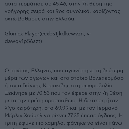
αυτά τερμάτισε σε 45.46, στην 7η θέση της
γρήγορης σειρά και 9ος συνολικά, χαρίζοντας
οχτώ βαθμούς στην Ελλάδα.
Glomex Player(eexbs1jkdkewvzn, v-
dawqv1p56szt)
Ο πρώτος Έλληνας που αγωνίστηκε τη δεύτερη
μέρα των αγώνων και στο στάδιο Βαλεχερμόσο
ήταν ο Γιάννης Κορακίδης στη σφυροβολία
Ξεκίνησε με 70.53 που τον έφερε στην 7η θέση
μετά την πρώτη προσπάθεια. Η δεύτερη ήταν
λίγο χειρότερη, στα 69.99 και με τον Γερμανό
Μέρλιν Χούμελ να ρίχνει 77.35 έπεσε όγδοος. Η
τρίτη έφυγε πιο χαμηλά, φάνηκε να είναι πάνω