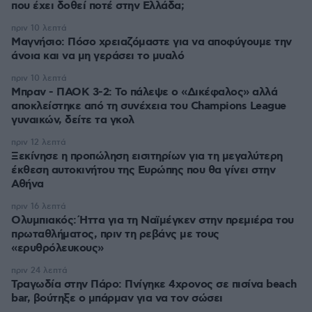
που έχει δοθεί ποτέ στην Ελλάδα;
πριν 10 λεπτά
Μαγνήσιο: Πόσο χρειαζόμαστε για να αποφύγουμε την
άνοια και να μη γεράσει το μυαλό
πριν 10 λεπτά
Μπραν - ΠΑΟΚ 3-2: Το πάλεψε ο «Δικέφαλος» αλλά
αποκλείστηκε από τη συνέχεια του Champions League
γυναικών, δείτε τα γκολ
πριν 12 λεπτά
Ξεκίνησε η προπώληση εισιτηρίων για τη μεγαλύτερη
έκθεση αυτοκινήτου της Ευρώπης που θα γίνει στην
Αθήνα
πριν 16 λεπτά
Ολυμπιακός: Ήττα για τη Ναϊμέγκεν στην πρεμιέρα του
πρωταθλήματος, πριν τη ρεβάνς με τους
«ερυθρόλευκους»
πριν 24 λεπτά
Τραγωδία στην Πάρο: Πνίγηκε 4χρονος σε πισίνα beach
bar, βούτηξε ο μπάρμαν για να τον σώσει