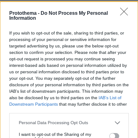
πριν 12 λεπτά
Ελληνική ακτοπλοΐα: 164 πλοία, 20 εκατ. επιβάτες και
Protothema -
Do Not Process My Personal
Information
χρηματοδοτικό κενό άνω των €5 δισ.
πριν 21 λεπτά
If you wish to opt-out of the sale, sharing to third parties, or
Από την αιμορραγία μέχρι τη δηλητηρίαση: Τι πρέπει να
processing of your personal or sensitive information for
κάνετε άμεσα για να βοηθήσετε τη γάτα σας
targeted advertising by us, please use the below opt-out
πριν 28 λεπτά
section to confirm your selection. Please note that after your
Το μητρικό γάλα περιέχει πάνω από 1.500 βιοδραστικά
opt-out request is processed you may continue seeing
συστατικά – Πώς προστατεύουν το βρέφος
interest-based ads based on personal information utilized by
us or personal information disclosed to third parties prior to
πριν 31 λεπτά
your opt-out. You may separately opt-out of the further
Του Σωτήρος μυρίζει τηγανητό ψάρι και γλυκαίνουν τα
πρώτα σταφύλια. Τι λέει η παράδοση
disclosure of your personal information by third parties on the
IAB’s list of downstream participants. This information may
πριν 31 λεπτά
also be disclosed by us to third parties on the
IAB’s List of
Τα fragrance mist που φοράω ξανά και ξανά κατά τη
Downstream Participants
that may further disclose it to other
διάρκεια του καλοκαιριού
third parties.
πριν 32 λεπτά
Please note that this website/app uses one or more Google
Κολυμβητής με καρκίνο στον εγκέφαλο ξέσπασε σε
Personal Data Processing Opt Outs
services and may gather and store information including but
κλάματα προς τον Βρετανό πρωθυπουργό: Ικετεύω για
not limited to your visit or usage behaviour. You may click to
I want to opt-out of the Sharing of my
τη ζωή όλων μας, ο πόνος είναι αφόρητος