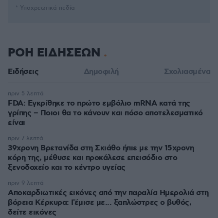
* Υποχρεωτικά πεδία
ΡΟΗ ΕΙΔΗΣΕΩΝ
Ειδήσεις
Δημοφιλή
Σχολιασμένα
πριν 5 λεπτά
FDA: Εγκρίθηκε το πρώτο εμβόλιο mRNA κατά της
γρίπης – Ποιοι θα το κάνουν και πόσο αποτελεσματικό
είναι
πριν 7 λεπτά
39χρονη Βρετανίδα στη Σκιάθο ήπιε με την 15χρονη
κόρη της, μέθυσε και προκάλεσε επεισόδιο στο
ξενοδοχείο και το κέντρο υγείας
πριν 9 λεπτά
Αποκαρδιωτικές εικόνες από την παραλία Ημερολιά στη
βόρεια Κέρκυρα: Γέμισε με... ξαπλώστρες ο βυθός,
δείτε εικόνες