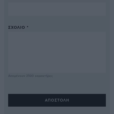
ΣΧΌΛΙΟ *
Απομένουν
2500
χαρακτήρες