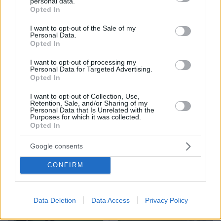
personal data.
grant or deny consent to Google and its third-party tags to
Opted In
πριν 33 λεπτά
use your data for below specified purposes in below Google
Δείτε βίντεο: Το πλυντήριο έκρυβε... σχεδόν ένα κιλό
consent section.
I want to opt-out of the Sale of my
ηρωίνης, συνελήφθη 46χρονη στη Θεσσαλονίκη
Personal Data.
Opted In
ΔΕΙΤΕ ΟΛΕΣ ΤΙΣ ΕΙΔΗΣΕΙΣ
I want to opt-out of processing my
Personal Data for Targeted Advertising.
Opted In
I want to opt-out of Collection, Use,
ΤΑ ΠΙΟ ΔΗΜΟΦΙΛΗ
Retention, Sale, and/or Sharing of my
Personal Data that Is Unrelated with the
Purposes for which it was collected.
Opted In
Google consents
CONFIRM
Data Deletion
Data Access
Privacy Policy