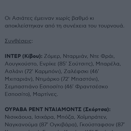
Οι Ασιάτες έμειναν χωρίς βαθμό κι
αποκλείστηκαν από τη συνέχεια του τουρνουά.
Συνθέσεις
:
ΙΝΤΕΡ (Κίβου):
Ζόμερ, Νταρμιάν, Ντε Φράι,
Αουγκούστο, Ενρίκε (85’ Σούτσιτς), Μπαρέλα,
Ασλάνι (72’ Καρμπόνι), Ζαλέφσκι (46’
Μχιταριάν), Ντιμάρκο (72’ Μπαστόνι),
Σεμπαστιάνο Εσποσίτο (46’ Φραντσέσκο
Εσποσίτο), Μαρτίνες.
ΟΥΡΑΒΑ ΡΕΝΤ ΝΤΑΙΑΜΟΝΤΣ (Σκόρτσα):
Νισικάουα, Ισιχάρα, Μπόζα, Χοϊμπράτεν,
Ναγκανούμα (87’ Ογκιβάρα), Γκούσταφσον (87’