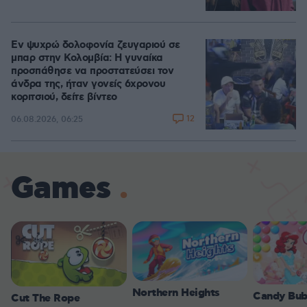
Εν ψυχρώ δολοφονία ζευγαριού σε
μπαρ στην Κολομβία: Η γυναίκα
προσπάθησε να προστατεύσει τον
άνδρα της, ήταν γονείς 6χρονου
κοριτσιού, δείτε βίντεο
12
06.08.2026, 06:25
Games
Northern Heights
Candy Bub
Cut The Rope