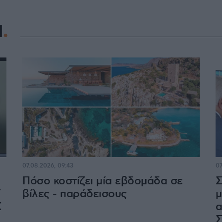
Η
07.08.2026, 09:43
07
Πόσο κοστίζει μία εβδομάδα σε
Σ
ί
βίλες - παράδεισους
μ
Χ
α