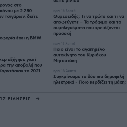
δείτε βίντεο
ρονος στο
κόνου με 2.280
πριν 16 λεπτά
ν τσιγάρων, δείτε
Θυρεοειδής: Τι να τρώτε και τι να
αποφεύγετε – Τα τρόφιμα και τα
συμπληρώματα που χρειάζονται
προσοχή
οφορία έχει η BMW.
πριν 17 λεπτά
Ποιο είναι το αγαπημένο
αυτοκίνητο του Κυριάκου
ερ εξήγησε γιατί
Μητσοτάκη
ρα την αποβολή που
 Καρντάσιαν το 2021
πριν 18 λεπτά
Συγκρίνουμε τα δύο πιο δημοφιλή
ηλεκτρικά - Ποιο κερδίζει τη μάχη;
ΤΙΣ ΕΙΔΗΣΕΙΣ