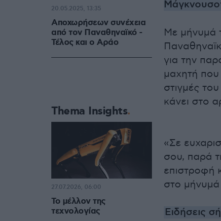
Μάγκνουσο
20.05.2025, 13:35
Αποχωρήσεων συνέχεια
Με μήνυμά τ
από τον Παναθηναϊκό -
Τέλος και ο Αράο
Παναθηναϊκ
για την παρ
μαχητή που 
στιγμές του
κάνει στο α
Thema Insights
«Σε ευχαρισ
σου, παρά τ
επιστροφή κ
στο μήνυμά 
27.07.2026, 06:00
Το μέλλον της
τεχνολογίας
Ειδήσεις σ