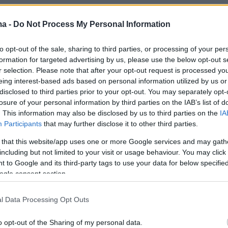
ου μηχανοδηγού στα Τέμπη στο ΘΕΜΑ: Γύρισα
ma -
Do Not Process My Personal Information
νάποδα για να μη μείνει καμία σκιά για το
Δείτε βίντεο
to opt-out of the sale, sharing to third parties, or processing of your per
formation for targeted advertising by us, please use the below opt-out s
r selection. Please note that after your opt-out request is processed y
ημα στις Βρυξέλλες: Η ερωμένη υψηλόβαθμου
eing interest-based ads based on personal information utilized by us or
της Goodyear σκότωσε τη σύζυγό του με
disclosed to third parties prior to your opt-out. You may separately opt-
losure of your personal information by third parties on the IAB’s list of
χαιριές
. This information may also be disclosed by us to third parties on the
IA
Participants
that may further disclose it to other third parties.
Γαλλία: Εστιάτορας σκότωσε 57χρονο, τον
 that this website/app uses one or more Google services and may gath
αι μαγείρεψε τη σορό του
including but not limited to your visit or usage behaviour. You may click 
 to Google and its third-party tags to use your data for below specifi
ogle consent section.
l Data Processing Opt Outs
o opt-out of the Sharing of my personal data.