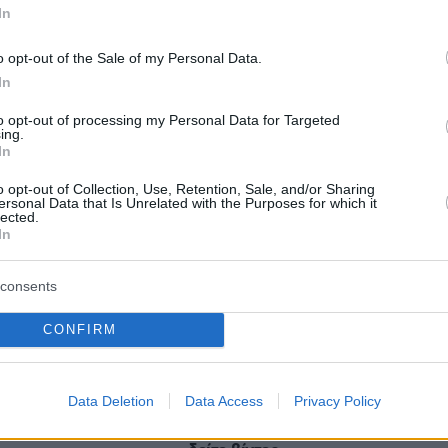
protothema.gr στο Google News
In
το
και μάθετε πρώτοι
εις
o opt-out of the Sale of my Personal Data.
Ειδήσεις
In
 τελευταίες
από την Ελλάδα και τον Κόσμο, τη
Protothema.gr
μβαίνουν, στο
to opt-out of processing my Personal Data for Targeted
ing.
In
o opt-out of Collection, Use, Retention, Sale, and/or Sharing
Ειδήσεις
Δημοφιλή
Σχολιασμέν
ΗΣΕΩΝ
ersonal Data that Is Unrelated with the Purposes for which it
lected.
In
«Δεν θα με κυριεύσει ο φόβος»: Ο
 του καλοκαιριού
περιπτεράς της Γαστούνης άνοιξε
consents
θα έχουν βρει την
ξανά το κατάστημά του μετά τις
επιθέσεις και τον εμπρησμό
CONFIRM
πριν 15 λεπτά
πει να γνωρίζουμε
Εντοπίστηκε φυτεία με
τη μαγιά, το
περισσότερα από 2.000
Data Deletion
Data Access
Privacy Policy
ο levain
δενδρύλλια κάνναβης σε δύσβατη
δασική περιοχή στην Φθιώτιδα,