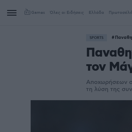
Games
Όλες οι Ειδήσεις
Ελλάδα
Πρωτοσέλι
Παναθη
SPORTS
Παναθην
τον Μά
Αποχωρήσεων συ
τη λύση της συ