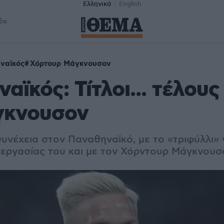
Ελληνικά
English
δα
ναϊκός
Χόρτουρ Μάγκνουσον
αϊκός: Τίτλοι... τέλους
γκνουσον
νέχεια στον Παναθηναϊκό, με το «τριφύλλι» 
νεργασίας του και με τον Χόρντουρ Μάγκνουσ