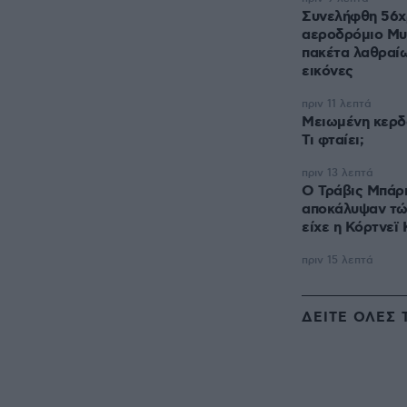
Συνελήφθη 56χ
αεροδρόμιο Μυ
πακέτα λαθραίω
εικόνες
πριν 11 λεπτά
Μειωμένη κερδ
Τι φταίει;
πριν 13 λεπτά
O Τράβις Μπάρκ
αποκάλυψαν τώ
είχε η Κόρτνεϊ
πριν 15 λεπτά
ΔΕΙΤΕ ΟΛΕΣ 