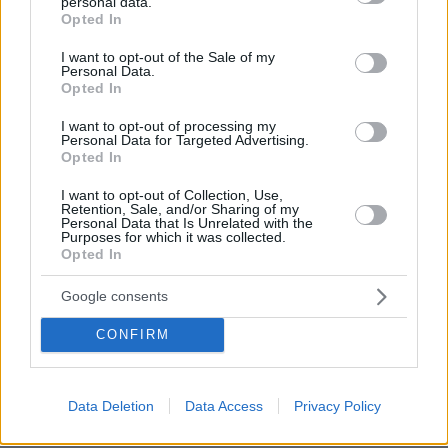
personal data.
grant or deny consent to Google and its third-party tags to
Opted In
use your data for below specified purposes in below Google
consent section.
I want to opt-out of the Sale of my
Personal Data.
Opted In
I want to opt-out of processing my
Personal Data for Targeted Advertising.
Opted In
I want to opt-out of Collection, Use,
Retention, Sale, and/or Sharing of my
Personal Data that Is Unrelated with the
Purposes for which it was collected.
Opted In
Google consents
CONFIRM
09.08.2026, 10:51
Ασθενής ξυλοκόπησε νοσηλεύτρια στα Επείγοντα
του Ερυθρού Σταυρού, την άρπαξε από τα μαλλιά
Data Deletion
Data Access
Privacy Policy
και τη χτύπησε σε πόρτες - Τι καταγγέλλει η
ΠΟΕΔΗΝ