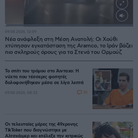
Loaded
:
100.00%
09.08.2026, 12:09
Νέα ανάφλεξη στη Μέση Ανατολή: Οι Χούθι
χτύπησαν εγκατάσταση της Aramco, το Ιράν βάζει
πιο σκληρούς όρους για τα Στενά του Ορμούζ
Το σπίτι του τρόμου στο Άινταχο: Η
νύχτα που τέσσερις φοιτητές
δολοφονήθηκαν μέσα σε λίγα λεπτά
25
09.08.2026, 08:33
Οι τελευταίες μέρες της 49χρονης
TikToker που διαγνώστηκε με
Αλτσχάιμερ και επέλεξε την ιατρικώς