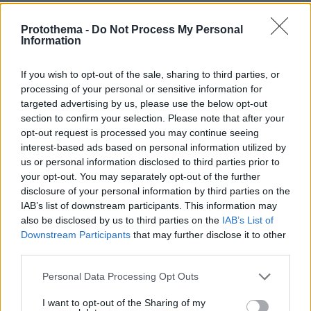
Διακοπές στην Κάσο
Protothema -
Do Not Process My Personal
πριν 45 λεπτά
Information
Η απογοήτευση της Μπρίτνεϊ Σπίαρς μετά από μπότοξ:
Κορίτσια πρέπει να είστε προσεκτικές, δεν μπορείς να
εμπιστευτείς κανέναν
If you wish to opt-out of the sale, sharing to third parties, or
processing of your personal or sensitive information for
πριν μία ώρα
targeted advertising by us, please use the below opt-out
Απαγορεύτηκε η κολύμβηση στο Αρδάνι της Καρπάθου
section to confirm your selection. Please note that after your
γιατί εντοπίστηκαν παλιά πυρομαχικά
opt-out request is processed you may continue seeing
interest-based ads based on personal information utilized by
us or personal information disclosed to third parties prior to
ΔΕΙΤΕ ΟΛΕΣ ΤΙΣ ΕΙΔΗΣΕΙΣ
your opt-out. You may separately opt-out of the further
disclosure of your personal information by third parties on the
IAB’s list of downstream participants. This information may
also be disclosed by us to third parties on the
IAB’s List of
ΤΑ ΠΙΟ ΔΗΜΟΦΙΛΗ
Downstream Participants
that may further disclose it to other
third parties.
Please note that this website/app uses one or more Google
Personal Data Processing Opt Outs
services and may gather and store information including but
not limited to your visit or usage behaviour. You may click to
I want to opt-out of the Sharing of my