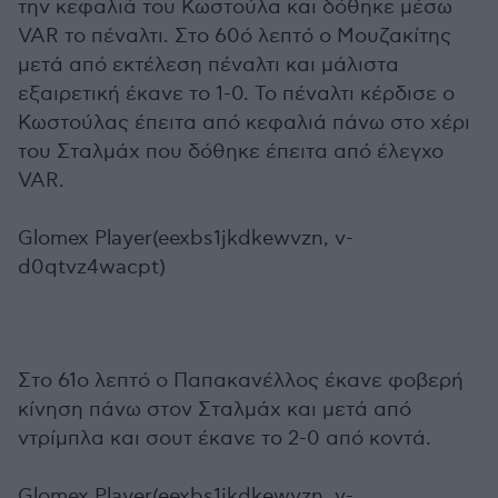
την κεφαλιά του Κωστούλα και δόθηκε μέσω
VAR το πέναλτι. Στο 60ό λεπτό ο Μουζακίτης
μετά από εκτέλεση πέναλτι και μάλιστα
εξαιρετική έκανε το 1-0. Το πέναλτι κέρδισε ο
Κωστούλας έπειτα από κεφαλιά πάνω στο χέρι
του Σταλμάχ που δόθηκε έπειτα από έλεγχο
VAR.
Glomex Player(eexbs1jkdkewvzn, v-
d0qtvz4wacpt)
Στο 61ο λεπτό ο Παπακανέλλος έκανε φοβερή
κίνηση πάνω στον Σταλμάχ και μετά από
ντρίμπλα και σουτ έκανε το 2-0 από κοντά.
Glomex Player(eexbs1jkdkewvzn, v-