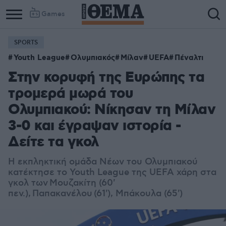
Games
SPORTS
Youth League
Ολυμπιακός
Μίλαν
UEFA
Πέναλτι
Στην κορυφή της Ευρώπης τα
τρομερά μωρά του
Ολυμπιακού: Νίκησαν τη Μίλαν
3-0 και έγραψαν ιστορία -
Δείτε τα γκολ
Η εκπληκτική ομάδα Νέων του Ολυμπιακού
κατέκτησε το Youth League της UEFA χάρη στα
γκολ των Μουζακίτη (60'
πεν.), Παπακανέλου (61'), Μπάκουλα (65')