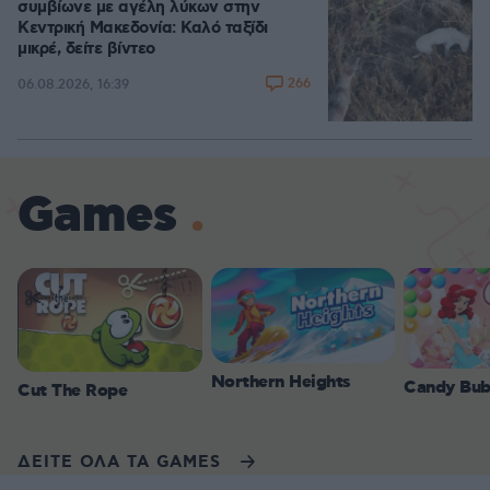
συμβίωνε με αγέλη λύκων στην
Κεντρική Μακεδονία: Καλό ταξίδι
μικρέ, δείτε βίντεο
266
06.08.2026, 16:39
Games
Northern Heights
Candy Bub
Cut The Rope
ΔΕΙΤΕ ΟΛΑ ΤΑ GAMES