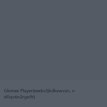
Glomex Player(eexbs1jkdkewvzn, v-
d0qv6n2rge9t)