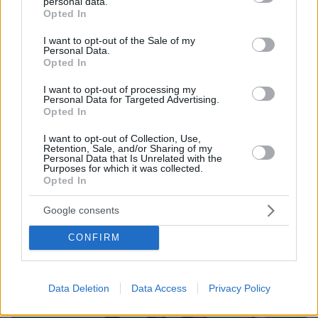
personal data.
grant or deny consent to Google and its third-party tags to
Protothema.gr
Opted In
use your data for below specified purposes in below Google
consent section.
I want to opt-out of the Sale of my
Σχετικά Άρθρα
Personal Data.
Opted In
I want to opt-out of processing my
Personal Data for Targeted Advertising.
Opted In
I want to opt-out of Collection, Use,
Retention, Sale, and/or Sharing of my
Personal Data that Is Unrelated with the
Purposes for which it was collected.
Opted In
Google consents
CONFIRM
Data Deletion
Data Access
Privacy Policy