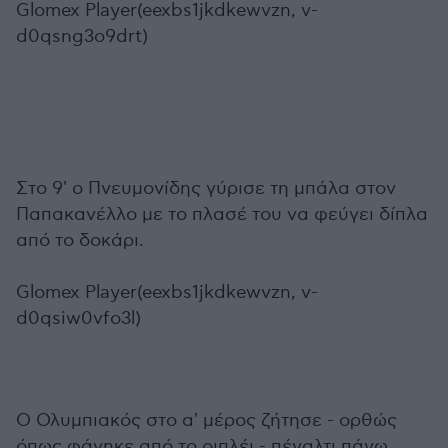
Glomex Player(eexbs1jkdkewvzn, v-
d0qsng3o9drt)
Στο 9' ο Πνευμονίδης γύρισε τη μπάλα στον
Παπακανέλλο με το πλασέ του να φεύγει δίπλα
από το δοκάρι.
Glomex Player(eexbs1jkdkewvzn, v-
d0qsiw0vfo3l)
Ο Ολυμπιακός στο α' μέρος ζήτησε - ορθώς
όπως φάνηκε από το ριπλέι - πέναλτι πάνω