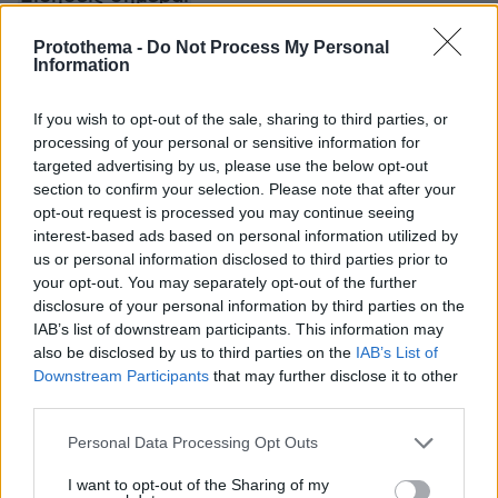
Protothema -
Do Not Process My Personal
Ευρωεκλογές: Τι αλλάζει σε αυτή την κάλπη -
Information
Οι 8+1 κρίσιμες ημερομηνίες
If you wish to opt-out of the sale, sharing to third parties, or
Ρέντη: Στις 60 οι συλλήψεις για τη δολοφονία
processing of your personal or sensitive information for
targeted advertising by us, please use the below opt-out
Λυγγερίδη - Κατηγορίες και για συμμετοχή σε
section to confirm your selection. Please note that after your
εγκληματική οργάνωση
opt-out request is processed you may continue seeing
interest-based ads based on personal information utilized by
Ινδονησία: Τραγικό τέλος για 31χρονη Κινέζα
us or personal information disclosed to third parties prior to
your opt-out. You may separately opt-out of the further
που έβγαζε φωτογραφίες κι έπεσε σε κρατήρα
disclosure of your personal information by third parties on the
ηφαιστείου
IAB’s list of downstream participants. This information may
also be disclosed by us to third parties on the
IAB’s List of
Downstream Participants
that may further disclose it to other
protothema.gr στο Google News
Ακολουθήστε το
third parties.
και μάθετε πρώτοι όλες τις ειδήσεις
Please note that this website/app uses one or more Google
Personal Data Processing Opt Outs
services and may gather and store information including but
Ειδήσεις
Δείτε όλες τις τελευταίες
από την Ελλάδα
not limited to your visit or usage behaviour. You may click to
I want to opt-out of the Sharing of my
και τον Κόσμο, τη στιγμή που συμβαίνουν, στο