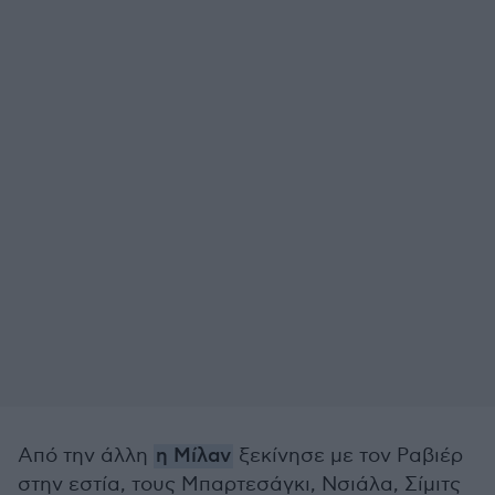
Από την άλλη
η Μίλαν
ξεκίνησε με τον Ραβιέρ
στην εστία, τους Μπαρτεσάγκι, Νσιάλα, Σίμιτς