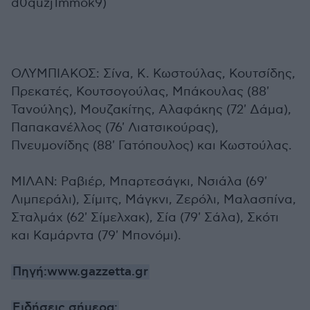
d0quzj1mmok9)
ΟΛΥΜΠΙΑΚΟΣ: Σίνα, Κ. Κωστούλας, Κουτσίδης,
Πρεκατές, Κουτσογούλας, Μπάκουλας (88'
Τανούλης), Μουζακίτης, Αλαφάκης (72' Δάμα),
Παπακανέλλος (76' Λιατσικούρας),
Πνευμονίδης (88' Γατόπουλος) και Κωστούλας.
ΜΙΛΑΝ: Ραβιέρ, Μπαρτεσάγκι, Νσιάλα (69'
Λιμπεράλι), Σίμιτς, Μάγκνι, Ζερόλι, Μαλασπίνα,
Σταλμάχ (62' Σίμελχακ), Σία (79' Σάλα), Σκότι
και Καμάρντα (79' Μπονόμι).
Πηγή:www.gazzetta.gr
Ειδήσεις σήμερα: