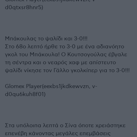
d0qtxsr8hnr5)
Μπάκουλας το ψαλίδι και 3-0!!!
Στο 68ο λεπτό ήρθε το 3-0 με ένα αδιανόητο
γκολ του Μπάκουλα! Ο Κουτσογούλας έβγαλε
τη σέντρα και ο νεαρός χαφ με απίστευτο
ψαλίδι νίκησε τον Γάλλο γκολκίπερ για το 3-0!!!
Glomex Player(eexbs1jkdkewvzn, v-
d0qu6kuh8f01)
Στα υπόλοιπα λεπτά ο Σίνα όποτε χρειάστηκε
επενέβη κάνοντας μεγάλες επεμβάσεις