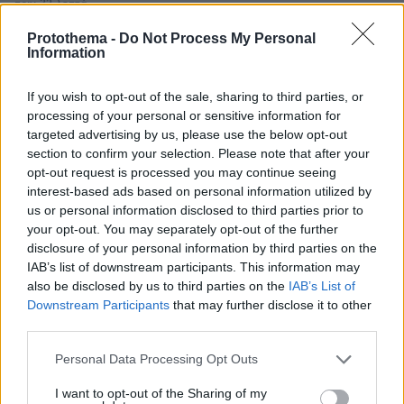
πριν 32 λεπτά
O Τράβις Μπάρκερ εξήγησε γιατί αποκάλυψαν τώρα την
Protothema -
Do Not Process My Personal
αποβολή που είχε η Κόρτνεϊ Καρντάσιαν το 2021
Information
πριν 34 λεπτά
Εντοπίστηκε φυτεία με περισσότερα από 2.000
If you wish to opt-out of the sale, sharing to third parties, or
δενδρύλλια κάνναβης σε δύσβατη δασική περιοχή στην
processing of your personal or sensitive information for
Φθιώτιδα, δείτε βίντεο
targeted advertising by us, please use the below opt-out
section to confirm your selection. Please note that after your
opt-out request is processed you may continue seeing
ΔΕΙΤΕ ΟΛΕΣ ΤΙΣ ΕΙΔΗΣΕΙΣ
interest-based ads based on personal information utilized by
us or personal information disclosed to third parties prior to
your opt-out. You may separately opt-out of the further
disclosure of your personal information by third parties on the
ΤΑ ΠΙΟ ΔΗΜΟΦΙΛΗ
IAB’s list of downstream participants. This information may
also be disclosed by us to third parties on the
IAB’s List of
Downstream Participants
that may further disclose it to other
third parties.
Please note that this website/app uses one or more Google
Personal Data Processing Opt Outs
services and may gather and store information including but
not limited to your visit or usage behaviour. You may click to
I want to opt-out of the Sharing of my