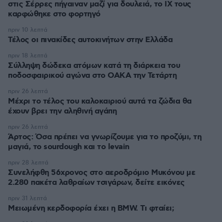
στις Σέρρες πήγαιναν μαζί για δουλειά, το ΙΧ τους
καρφώθηκε στο φορτηγό
πριν 10 λεπτά
Τέλος οι πινακίδες αυτοκινήτων στην Ελλάδα
πριν 18 λεπτά
Σύλληψη δώδεκα ατόμων κατά τη διάρκεια του
ποδοσφαιρικού αγώνα στο ΟΑΚΑ την Τετάρτη
πριν 26 λεπτά
Μέχρι το τέλος του καλοκαιριού αυτά τα ζώδια θα
έχουν βρει την αληθινή αγάπη
πριν 26 λεπτά
Άρτος: Όσα πρέπει να γνωρίζουμε για το προζύμι, τη
μαγιά, το sourdough και το levain
πριν 28 λεπτά
Συνελήφθη 56χρονος στο αεροδρόμιο Μυκόνου με
2.280 πακέτα λαθραίων τσιγάρων, δείτε εικόνες
πριν 31 λεπτά
Μειωμένη κερδοφορία έχει η BMW. Τι φταίει;