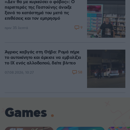
«Δεν θα με κυριεύσει ο φόβος»: Ο
περιπτεράς της Γαστούνης άνοιξε
ξανά το κατάστημά του μετά τις
επιθέσεις και τον εμπρησμό
9
πριν 35 λεπτά
Άγριος καβγάς στη Θήβα: Ρομά πήρε
το αυτοκίνητο και άρχισε να εμβολίζει
το ΙΧ ενός αλλοδαπού, δείτε βίντεο
58
07.08.2026, 10:27
Games