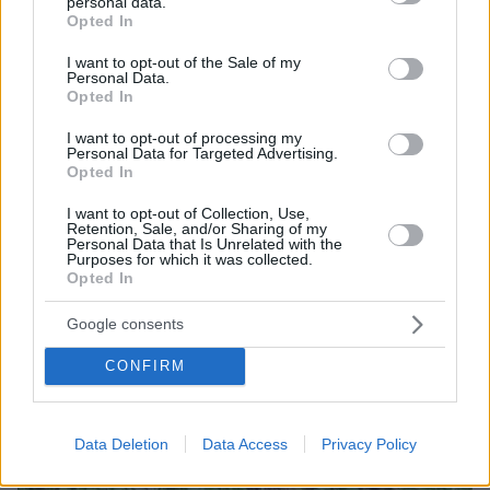
personal data.
grant or deny consent to Google and its third-party tags to
Opted In
use your data for below specified purposes in below Google
consent section.
I want to opt-out of the Sale of my
Personal Data.
Opted In
I want to opt-out of processing my
Personal Data for Targeted Advertising.
Opted In
I want to opt-out of Collection, Use,
Retention, Sale, and/or Sharing of my
Personal Data that Is Unrelated with the
Purposes for which it was collected.
Opted In
Loaded
:
100.00%
Google consents
07.08.2026, 09:58
Οικογενειακή τραγωδία στις Σέρρες, μητέρα και
CONFIRM
γιος οι νεκροί από την μετωπική φορτηγού με ΙΧ -
Βίντεο ντοκουμέντο από τη στιγμή της
σύγκρουσης
Data Deletion
Data Access
Privacy Policy