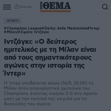
Games
SPORTS
Column
Column
Champions League
Derby della Madonnina
Ίντερ
1
2
Μίλαν
Σιμόνε Ιντζάγκι
Ιντζάγκι: «Ο δεύτερος
ημιτελικός με τη Μίλαν είναι
από τους σημαντικότερους
αγώνες στην ιστορία της
Ίντερ»
Η Ίντερ υποδέχεται αύριο (16/5, 22:00) τη
Μίλαν στον επαναληπτικό ημιτελικό του
Champions, έχοντας νικήσει 2-0 στο πρώτο
ματς με τον τεχνικό της να μιλά για τις
δυσκολίες του αγώνα