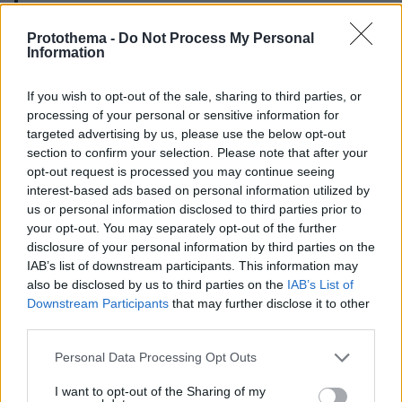
Everyone at Manchester City sends our deepest
Protothema -
Do Not Process My Personal
Information
condolences to you and Georgina. 💙
If you wish to opt-out of the sale, sharing to third parties, or
— Manchester City (@ManCity)
April 18,
processing of your personal or sensitive information for
2022
targeted advertising by us, please use the below opt-out
section to confirm your selection. Please note that after your
opt-out request is processed you may continue seeing
interest-based ads based on personal information utilized by
us or personal information disclosed to third parties prior to
https://t.co/pBsnTc5Vyf
Muita força, capitão. ❤️
your opt-out. You may separately opt-out of the further
disclosure of your personal information by third parties on the
— Portugal (@selecaoportugal)
April 18,
IAB’s list of downstream participants. This information may
also be disclosed by us to third parties on the
IAB’s List of
2022
Downstream Participants
that may further disclose it to other
third parties.
Please note that this website/app uses one or more Google
Personal Data Processing Opt Outs
services and may gather and store information including but
not limited to your visit or usage behaviour. You may click to
I want to opt-out of the Sharing of my