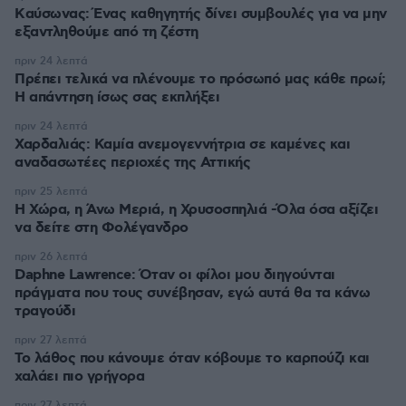
Kαύσωνας: Ένας καθηγητής δίνει συμβουλές για να μην
εξαντληθούμε από τη ζέστη
πριν 24 λεπτά
Πρέπει τελικά να πλένουμε το πρόσωπό μας κάθε πρωί;
Η απάντηση ίσως σας εκπλήξει
πριν 24 λεπτά
Χαρδαλιάς: Καμία ανεμογεννήτρια σε καμένες και
αναδασωτέες περιοχές της Αττικής
πριν 25 λεπτά
Η Χώρα, η Άνω Μεριά, η Χρυσοσπηλιά -Όλα όσα αξίζει
να δείτε στη Φολέγανδρο
πριν 26 λεπτά
Daphne Lawrence: Όταν οι φίλοι μου διηγούνται
πράγματα που τους συνέβησαν, εγώ αυτά θα τα κάνω
τραγούδι
πριν 27 λεπτά
Το λάθος που κάνουμε όταν κόβουμε το καρπούζι και
χαλάει πιο γρήγορα
πριν 27 λεπτά