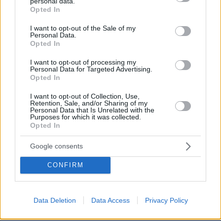
personal data.
Παράλληλα, πάρα πολλά ήταν και τα μηνύματα
grant or deny consent to Google and its third-party tags to
Opted In
συμπαράστασης από συναδέλφους του
use your data for below specified purposes in below Google
consent section.
Πορτογάλου φορ της Μάντσεστερ Γιουνάιτεντ,
I want to opt-out of the Sale of my
Personal Data.
με χαρακτηριστικό εκείνο του συμπαίκτη του
Opted In
στους κόκκινους διαβόλους, Μάρκους
I want to opt-out of processing my
Ράσφορντ, όπου μεταξύ άλλων τον
Personal Data for Targeted Advertising.
Opted In
χαρακτήρισε "αδερφό" και τόνισε πως η σκέψη
του είναι και σε εκείνον και την
Τζορτζίνα
.
I want to opt-out of Collection, Use,
Retention, Sale, and/or Sharing of my
Personal Data that Is Unrelated with the
Purposes for which it was collected.
Opted In
Thoughts are with you and Georgina brother ♥️ I’m
so sorry
Google consents
CONFIRM
— Marcus Rashford MBE (@MarcusRashford)
April 18, 2022
Data Deletion
Data Access
Privacy Policy