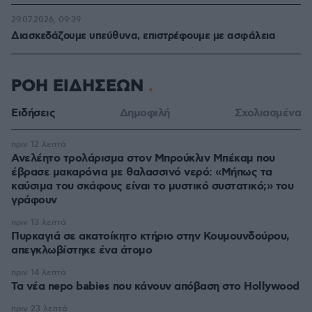
29.07.2026, 09:39
Διασκεδάζουμε υπεύθυνα, επιστρέφουμε με ασφάλεια
ΡΟΗ ΕΙΔΗΣΕΩΝ
Ειδήσεις
Δημοφιλή
Σχολιασμένα
πριν 12 λεπτά
Ανελέητο τρολάρισμα στον Μπρούκλιν Μπέκαμ που
έβρασε μακαρόνια με θαλασσινό νερό: «Μήπως τα
καύσιμα του σκάφους είναι το μυστικό συστατικό;» του
γράφουν
πριν 13 λεπτά
Πυρκαγιά σε ακατοίκητο κτήριο στην Κουμουνδούρου,
απεγκλωβίστηκε ένα άτομο
πριν 14 λεπτά
Τα νέα nepo babies που κάνουν απόβαση στο Hollywood
πριν 23 λεπτά