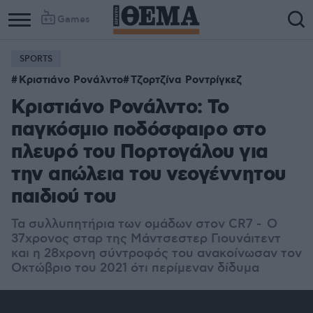
Games
SPORTS
Column
Column
Κριστιάνο Ρονάλντο
Τζορτζίνα Ροντρίγκεζ
1
2
Κριστιάνο Ρονάλντο: Το
παγκόσμιο ποδόσφαιρο στο
πλευρό του Πορτογάλου για
την απώλεια του νεογέννητου
παιδιού του
Τα συλλυπητήρια των ομάδων στον CR7 - Ο
37χρονoς σταρ της Μάντσεστερ Γιουνάιτεντ
και η 28χρονη σύντροφός του ανακοίνωσαν τον
Οκτώβριο του 2021 ότι περίμεναν δίδυμα