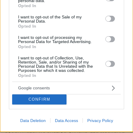
personal data.
τις κόκκινες γραμμές της εθνικής μας θέσης,
grant or deny consent to Google and its third-party tags to
Opted In
use your data for below specified purposes in below Google
όπως αυτή διαμορφώθηκε τα τελευταία 20 και
consent section.
I want to opt-out of the Sale of my
πλέον χρόνια.
Personal Data.
Το σημαντικότερο, όμως, όλων είναι ότι
Opted In
βρισκόμαστε μπροστά σε μια ιστορική ευκαιρία
I want to opt-out of processing my
που αφορά όχι μόνο το έθνος μας, αλλά
Personal Data for Targeted Advertising.
Opted In
συνολικότερα την περιοχή μας.
Πρόκειται για μια ιστορική στιγμή για τα
I want to opt-out of Collection, Use,
Retention, Sale, and/or Sharing of my
Βαλκάνια και τους λαούς μας.
Personal Data that Is Unrelated with the
Purposes for which it was collected.
Κλείνει οριστικά μια διένεξη που υπονόμευσε
Opted In
τον κοινό βηματισμό και τη σταθερότητα στην
ευρύτερη περιοχή.
Google consents
Και ανοίγει ένα παράθυρο στο μέλλον.
CONFIRM
Ένα παράθυρο αλληλεγγύης, φιλίας και
συνεργασίας, ευημερίας και συνανάπτυξης
μεταξύ των λαών μας.
Data Deletion
Data Access
Privacy Policy
Με τη Συμφωνία αυτή η πατρίδα μας