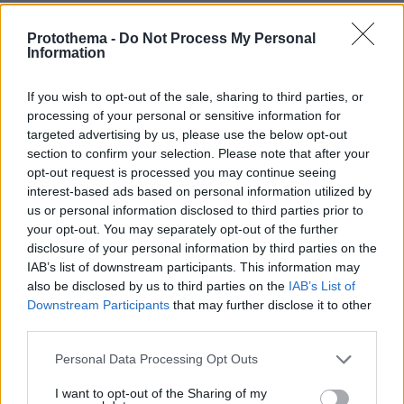
Η Ελλάδα, τέλος, θα κυρώσει τη μεταξύ μας
Σύμβαση στο ελληνικό κοινοβούλιο θέτοντας
Protothema -
Do Not Process My Personal
Information
την σε ισχύ, καθώς και το Πρωτόκολλο ένταξης
των γειτόνων μας στο ΝΑΤΟ, μετά την επιτυχή
If you wish to opt-out of the sale, sharing to third parties, or
ολοκλήρωση της συνταγματικής αναθεώρησης
processing of your personal or sensitive information for
στη γειτονική χώρα.
targeted advertising by us, please use the below opt-out
Με τον τρόπο αυτό η χώρα μας διασφαλίζει
section to confirm your selection. Please note that after your
opt-out request is processed you may continue seeing
πλήρως και απόλυτα τα συμφέροντα της και
interest-based ads based on personal information utilized by
δεν απεμπολεί το σχετικό διαπραγματευτικό
us or personal information disclosed to third parties prior to
της πλεονέκτημα.
your opt-out. You may separately opt-out of the further
disclosure of your personal information by third parties on the
IAB’s list of downstream participants. This information may
Ελληνίδες, Έλληνες,
also be disclosed by us to third parties on the
IAB’s List of
Είμαι βαθύτατα πεπεισμένος ότι η Συμφωνία
Downstream Participants
that may further disclose it to other
αυτή αποτελεί μια μεγάλη διπλωματική νίκη,
third parties.
αλλά και μια μεγάλη ιστορική ευκαιρία.
Please note that this website/app uses one or more Google
Personal Data Processing Opt Outs
Η Ελληνική Κυβέρνηση υπερασπίστηκε στο
services and may gather and store information including but
ακέραιο όλες τις κόκκινες γραμμές της, όλες
not limited to your visit or usage behaviour. You may click to
I want to opt-out of the Sharing of my