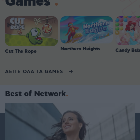
Games
Northern Heights
Candy Bub
Cut The Rope
ΔΕΙΤΕ ΟΛΑ ΤΑ GAMES
Best of Network