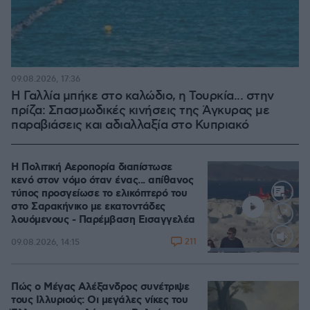
09.08.2026, 17:36
Η Γαλλία μπήκε στο καλώδιο, η Τουρκία... στην
πρίζα: Σπασμωδικές κινήσεις της Άγκυρας με
παραβιάσεις και αδιαλλαξία στο Κυπριακό
Η Πολιτική Αεροπορία διαπίστωσε
κενό στον νόμο όταν ένας... απίθανος
τύπος προσγείωσε το ελικόπτερό του
στο Σαρακήνικο με εκατοντάδες
λουόμενους - Παρέμβαση Εισαγγελέα
211
09.08.2026, 14:15
Loaded
:
100.00%
Πώς ο Μέγας Αλέξανδρος συνέτριψε
τους Ιλλυριούς: Οι μεγάλες νίκες του