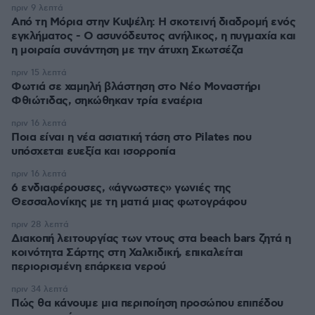
πριν 9 λεπτά
Από τη Μόρια στην Κυψέλη: Η σκοτεινή διαδρομή ενός
εγκλήματος - Ο ασυνόδευτος ανήλικος, η πυγμαχία και
η μοιραία συνάντηση με την άτυχη Σκωτσέζα
πριν 15 λεπτά
Φωτιά σε χαμηλή βλάστηση στο Νέο Μοναστήρι
Φθιώτιδας, σηκώθηκαν τρία εναέρια
πριν 16 λεπτά
Ποια είναι η νέα ασιατική τάση στο Pilates που
υπόσχεται ευεξία και ισορροπία
πριν 16 λεπτά
6 ενδιαφέρουσες, «άγνωστες» γωνιές της
Θεσσαλονίκης με τη ματιά μιας φωτογράφου
πριν 28 λεπτά
Διακοπή λειτουργίας των ντους στα beach bars ζητά η
κοινότητα Σάρτης στη Χαλκιδική, επικαλείται
περιορισμένη επάρκεια νερού
πριν 34 λεπτά
Πώς θα κάνουμε μια περιποίηση προσώπου επιπέδου