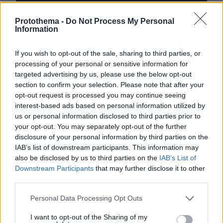
Protothema -
Do Not Process My Personal
Information
* Υποχρεωτικά πεδία
If you wish to opt-out of the sale, sharing to third parties, or
processing of your personal or sensitive information for
targeted advertising by us, please use the below opt-out
section to confirm your selection. Please note that after your
ΡΟΗ ΕΙΔΗΣΕΩΝ
opt-out request is processed you may continue seeing
interest-based ads based on personal information utilized by
Ειδήσεις
Δημοφιλή
Σχολιασμένα
us or personal information disclosed to third parties prior to
your opt-out. You may separately opt-out of the further
πριν 8 λεπτά
disclosure of your personal information by third parties on the
Μετανάστης βρήκε τραγικό θάνατο όταν επιχείρησε να
IAB’s list of downstream participants. This information may
μπει στη Θέουτα με αλεξίπτωτο πλαγιάς, δείτε βίντεο
also be disclosed by us to third parties on the
IAB’s List of
πριν 9 λεπτά
Downstream Participants
that may further disclose it to other
Νέες καταγγελίες στην Ελπίδα για τη Δημοκρατία:
third parties.
Γρατσία, Γαλανός, Καρυστιανού και αυλικοί το
μετέτρεψαν σε φοβικό αρχηγικό κόμμα
Please note that this website/app uses one or more Google
Personal Data Processing Opt Outs
services and may gather and store information including but
πριν 12 λεπτά
not limited to your visit or usage behaviour. You may click to
I want to opt-out of the Sharing of my
Αρακλειά: Η κουζίνα που έγινε προορισμός σε ένα