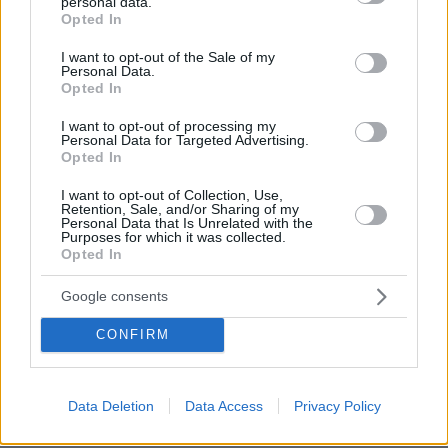
personal data.
grant or deny consent to Google and its third-party tags to
μικρό κυκλαδίτικο καταφύγιο
Opted In
use your data for below specified purposes in below Google
consent section.
πριν 12 λεπτά
I want to opt-out of the Sale of my
Αυτοί είναι οι σκύλοι που γεννήθηκαν για να τρέχουν
Personal Data.
Opted In
πριν 13 λεπτά
Το Κέιμπριτζ επανεξετάζει τις διαδικασίες πρόσληψης
I want to opt-out of processing my
Personal Data for Targeted Advertising.
καθηγητών, μετά την παραίτηση καθηγητή που
Opted In
κατηγορήθηκε για λογοκλοπή
I want to opt-out of Collection, Use,
πριν 17 λεπτά
Retention, Sale, and/or Sharing of my
Οι ωραιότερες παραλίες της Αστυπάλαιας
Personal Data that Is Unrelated with the
Purposes for which it was collected.
πριν 17 λεπτά
Opted In
Ένας 15χρονος ΗΠΑ ντυμένος κλόουν μαχαίρωσε μέχρι
θανάτου 78χρονο βετεράνο, «έχω ένα δώρο για σένα»
Google consents
του είπε
CONFIRM
πριν 19 λεπτά
Κοιλιακό λίπος: Πέντε τρόποι που το εξαφανίζουν
πριν 20 λεπτά
Data Deletion
Data Access
Privacy Policy
Το λάθος με το κλειδί του αυτοκινήτου που κάνουν
πολλοί στην παραλία