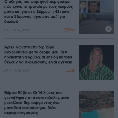
Ο οδηγός του φορτηγού περιγράφει
πώς έγινε το τροχαίο με τους νεκρούς
μάνα και γιο στις Σέρρες, η 43χρονη
και ο 21χρονος πήγαιναν μαζί για
δουλειά
195
07.08.2026, 13:17
Άριελ Κωνσταντινίδη: Τώρα
ασχολούνται με το δέρμα μου, δεν
πρόκειται να κρύβομαι επειδή κάποιοι
θέλουν να σχολιάσουν, είναι αγένεια
25
07.08.2026, 12:23
Βόρεια Εύβοια: Οι 14 λίμνες που
γεννήθηκαν από εγκαταλελειμμένα
μεταλλεία δημιουργώντας ένα
μοναδικό οικοσύστημα, δείτε
αεροφωτογραφίες