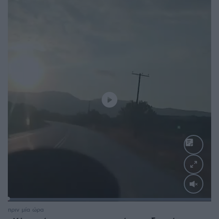
Loaded
:
100.00%
πριν μία ώρα