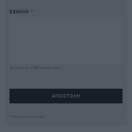
ΣΧΌΛΙΟ *
Απομένουν
2500
χαρακτήρες
* Υποχρεωτικά πεδία