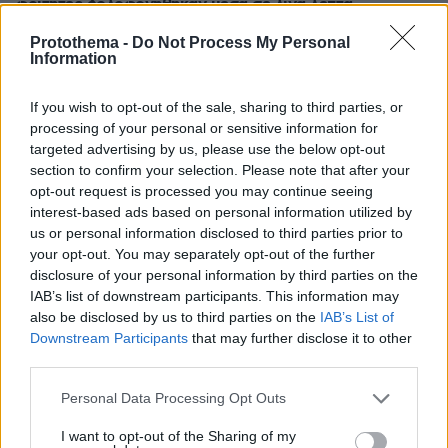
φοιτητές δολοφονήθηκαν μέσα σε λίγα λεπτά
πριν 18 λεπτά
Protothema -
Do Not Process My Personal
Η Κατερίνα Καινούργιου αγκαλιά με την κόρη της στην
Information
Πάρο: Μόνο εγώ και το κορίτσι μου, γράφει
If you wish to opt-out of the sale, sharing to third parties, or
πριν 20 λεπτά
Μειωμένη Σύνταξη: Όλα όσα πρέπει να γνωρίζετε – Τα
processing of your personal or sensitive information for
«κλειδιά» για την τελική επιλογή
targeted advertising by us, please use the below opt-out
section to confirm your selection. Please note that after your
πριν 21 λεπτά
opt-out request is processed you may continue seeing
Ζείτε με έναν τυφλό σκύλο; Δείτε πώς μπορείτε να του
interest-based ads based on personal information utilized by
προσφέρετε μια ευτυχισμένη ζωή
us or personal information disclosed to third parties prior to
πριν 22 λεπτά
your opt-out. You may separately opt-out of the further
Αν «έπεσε η γραμμή» σε μια συνομιλία μας με «κέντρο
disclosure of your personal information by third parties on the
τηλεφωνικής εξυπηρέτησης πελατών», πιθανόν να έγινε
IAB’s list of downstream participants. This information may
σκόπιμα
also be disclosed by us to third parties on the
IAB’s List of
Downstream Participants
that may further disclose it to other
ΠΑΝΤΕΛΗΣ ΔΙΑΜΑΝΤΟΠΟΥΛΟΣ
third parties.
πριν 25 λεπτά
Δυο διαφωνίες και οι ενδεκαδάτοι του Ολυμπιακού
Please note that this website/app uses one or more Google
Personal Data Processing Opt Outs
services and may gather and store information including but
not limited to your visit or usage behaviour. You may click to
I want to opt-out of the Sharing of my
ΔΕΙΤΕ ΟΛΕΣ ΤΙΣ ΕΙΔΗΣΕΙΣ