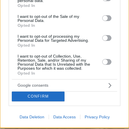
personal data.
grant or deny consent to Google and its third-party tags to
Opted In
use your data for below specified purposes in below Google
consent section.
I want to opt-out of the Sale of my
Personal Data.
ΤΑ ΠΙΟ ΔΗΜΟΦΙΛΗ
Opted In
I want to opt-out of processing my
Personal Data for Targeted Advertising.
Opted In
I want to opt-out of Collection, Use,
Retention, Sale, and/or Sharing of my
Personal Data that Is Unrelated with the
Purposes for which it was collected.
Opted In
Google consents
CONFIRM
Data Deletion
Data Access
Privacy Policy