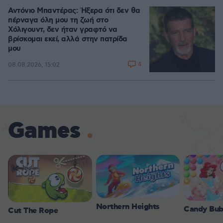
Αντόνιο Μπαντέρας: Ήξερα ότι δεν θα
πέρναγα όλη μου τη ζωή στο
Χόλιγουντ, δεν ήταν γραφτό να
βρίσκομαι εκεί, αλλά στην πατρίδα
μου
4
08.08.2026, 15:02
Games
Northern Heights
Candy Bub
Cut The Rope