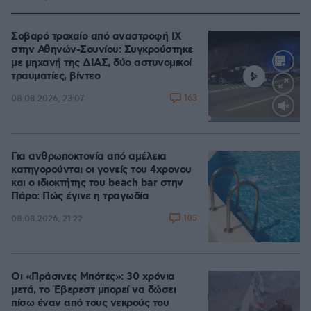
Σοβαρό τροχαίο από αναστροφή ΙΧ
στην Αθηνών-Σουνίου: Συγκρούστηκε
με μηχανή της ΔΙΑΣ, δύο αστυνομικοί
τραυματίες, βίντεο
163
08.08.2026, 23:07
Loaded
:
100.00%
Για ανθρωποκτονία από αμέλεια
κατηγορούνται οι γονείς του 4χρονου
και ο ιδιοκτήτης του beach bar στην
Πάρο: Πώς έγινε η τραγωδία
105
08.08.2026, 21:22
Οι «Πράσινες Μπότες»: 30 χρόνια
μετά, το Έβερεστ μπορεί να δώσει
πίσω έναν από τους νεκρούς του