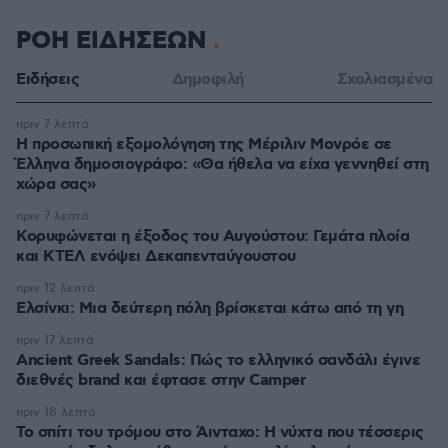
ΡΟΗ ΕΙΔΗΣΕΩΝ
Ειδήσεις
Δημοφιλή
Σχολιασμένα
πριν 7 λεπτά
Η προσωπική εξομολόγηση της Μέριλιν Μονρόε σε
Έλληνα δημοσιογράφο: «Θα ήθελα να είχα γεννηθεί στη
χώρα σας»
πριν 7 λεπτά
Κορυφώνεται η έξοδος του Αυγούστου: Γεμάτα πλοία
και ΚΤΕΛ ενόψει Δεκαπενταύγουστου
πριν 12 λεπτά
Ελσίνκι: Mια δεύτερη πόλη βρίσκεται κάτω από τη γη
πριν 17 λεπτά
Ancient Greek Sandals: Πώς το ελληνικό σανδάλι έγινε
διεθνές brand και έφτασε στην Camper
πριν 18 λεπτά
Το σπίτι του τρόμου στο Άινταχο: Η νύχτα που τέσσερις