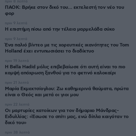
πριν 8 λεπτά
ΠΑΟΚ: Βρήκε στον δικό του… εκτελεστή τον νέο του
φορ
πριν 9 λεπτά
Η επιστήμη πίσω από την τέλεια μαρμελάδα σύκο
πριν 9 λεπτά
Ένα παλιό βίντεο με τις χορευτικές ικανότητες του Tom
Holland έχει εντυπωσιάσει το διαδίκτυο
πριν 19 λεπτά
Η Bella Hadid μόλις επιβεβαίωσε ότι αυτή είναι το πιο
κομψή απόχρωση ξανθού για το φετινό καλοκαίρι
πριν 21 λεπτά
Μαρία Εκμεκτσίογλου: Ζω καθημερινά θαύματα, πρώτα
είναι ο Θεός και μετά οι γιοι μου
πριν 22 λεπτά
Οι μαρτυρίες κατοίκων για τον δήμαρχο Μάνδρας-
Ειδυλλίας: «Έσωσε το σπίτι μας, ενώ δίπλα καιγόταν το
δικό του»
πριν 38 λεπτά