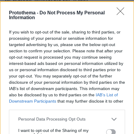
με νεκρούς μητέρα και γιο: Τι λέει
πραγματογνώμονας στο protothema
Protothema -
Do Not Process My Personal
Information
«Πόσα θέλεις για το κορίτσι;»:
Τουρίστας στην Κρήτη ζητά... τιμή για
If you wish to opt-out of the sale, sharing to third parties, or
να ασελγήσει σε ανήλικη, τι
processing of your personal or sensitive information for
καταγγέλλει ο ιδιοκτήτης επιχείρησης
targeted advertising by us, please use the below opt-out
section to confirm your selection. Please note that after your
434
07.08.2026, 18:22
opt-out request is processed you may continue seeing
interest-based ads based on personal information utilized by
us or personal information disclosed to third parties prior to
Ο «Δράκος» του Λονδίνου: 40χρονος
your opt-out. You may separately opt-out of the further
με προβλήματα όρασης σκότωνε και
disclosure of your personal information by third parties on the
βίαζε γυναίκες, η αστυνομία τον είχε
IAB’s list of downstream participants. This information may
συλλάβει και τον άφησε ελεύθερο
also be disclosed by us to third parties on the
IAB’s List of
Downstream Participants
that may further disclose it to other
69
07.08.2026, 22:54
third parties.
Please note that this website/app uses one or more Google
Personal Data Processing Opt Outs
services and may gather and store information including but
Η φωτογραφία του Τσιτσιπά αγκαλιά
not limited to your visit or usage behaviour. You may click to
I want to opt-out of the Sharing of my
με τη σύντροφό του στην Ελβετία και