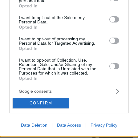
personal data.
grant or deny consent to Google and its third-party tags to
η βραδινή έξοδός τους για φαγητό
Opted In
use your data for below specified purposes in below Google
43
08.08.2026, 09:14
consent section.
I want to opt-out of the Sale of my
Personal Data.
Opted In
I want to opt-out of processing my
Personal Data for Targeted Advertising.
Χωροταξικό για τον τουρισμό: Οι νέοι
Opted In
κανόνες για επενδύσεις, Airbnb και
εκτός σχεδίου δόμηση
I want to opt-out of Collection, Use,
Retention, Sale, and/or Sharing of my
Personal Data that Is Unrelated with the
14
08.08.2026, 08:10
Purposes for which it was collected.
Opted In
Google consents
Δικηγόρος 46χρονης κατηγορουμένης
CONFIRM
για Marfin: Δεν είναι η εντολέας μου
στις φωτογραφίες, είχε εξεταστεί και
το 2022
Data Deletion
Data Access
Privacy Policy
26
08.08.2026, 09:09