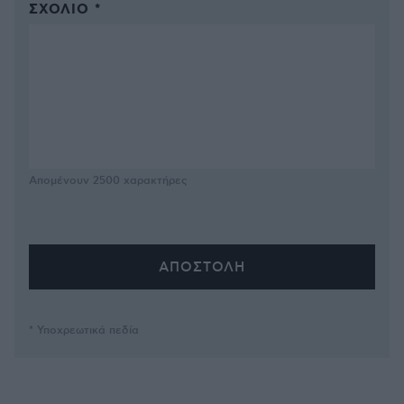
ΣΧΌΛΙΟ *
Απομένουν
2500
χαρακτήρες
* Υποχρεωτικά πεδία