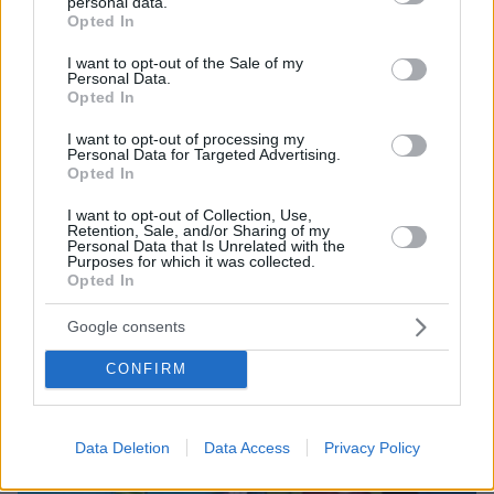
personal data.
grant or deny consent to Google and its third-party tags to
Opted In
use your data for below specified purposes in below Google
consent section.
08.08.2026, 18:48
I want to opt-out of the Sale of my
Personal Data.
Εγκαταλείπει το κόμμα Καρυστιανού και ο
Opted In
επιχειρηματίας Νίκος Μπρουτζάκης: Καταγγέλλει
κλειστή κάστα, «λένε προδότες και πληρωμένους
I want to opt-out of processing my
όσους αποχωρούν»
Personal Data for Targeted Advertising.
Opted In
I want to opt-out of Collection, Use,
Retention, Sale, and/or Sharing of my
Personal Data that Is Unrelated with the
Purposes for which it was collected.
Opted In
Google consents
CONFIRM
Data Deletion
Data Access
Privacy Policy