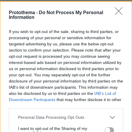
ΤΑ ΠΙΟ ΔΗΜΟΦΙΛΗ
Protothema -
Do Not Process My Personal
Information
If you wish to opt-out of the sale, sharing to third parties, or
processing of your personal or sensitive information for
targeted advertising by us, please use the below opt-out
section to confirm your selection. Please note that after your
opt-out request is processed you may continue seeing
interest-based ads based on personal information utilized by
us or personal information disclosed to third parties prior to
your opt-out. You may separately opt-out of the further
disclosure of your personal information by third parties on the
IAB’s list of downstream participants. This information may
also be disclosed by us to third parties on the
IAB’s List of
Downstream Participants
that may further disclose it to other
third parties.
Please note that this website/app uses one or more Google
Personal Data Processing Opt Outs
services and may gather and store information including but
not limited to your visit or usage behaviour. You may click to
I want to opt-out of the Sharing of my