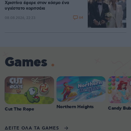
Χριστίνα έφερε στον κόσμο ένα
υγιέστατο κοριτσάκι
64
08.08.2026, 22:23
Games
Northern Heights
Candy Bub
Cut The Rope
ΔΕΙΤΕ ΟΛΑ ΤΑ GAMES