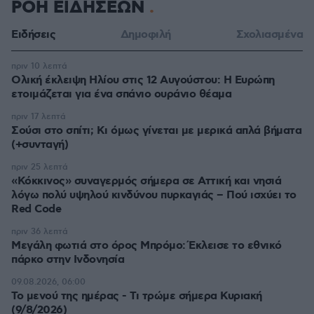
ΡΟΗ ΕΙΔΗΣΕΩΝ
Ειδήσεις
Δημοφιλή
Σχολιασμένα
πριν 10 λεπτά
Ολική έκλειψη Ηλίου στις 12 Αυγούστου: Η Ευρώπη
ετοιμάζεται για ένα σπάνιο ουράνιο θέαμα
πριν 17 λεπτά
Σούσι στο σπίτι; Κι όμως γίνεται με μερικά απλά βήματα
(+συνταγή)
πριν 25 λεπτά
«Κόκκινος» συναγερμός σήμερα σε Αττική και νησιά
λόγω πολύ υψηλού κινδύνου πυρκαγιάς – Πού ισχύει το
Red Code
πριν 36 λεπτά
Μεγάλη φωτιά στο όρος Μπρόμο: Έκλεισε το εθνικό
πάρκο στην Ινδονησία
09.08.2026, 06:00
Το μενού της ημέρας - Τι τρώμε σήμερα Κυριακή
(9/8/2026)