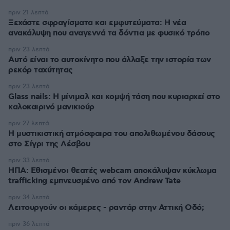
πριν 21 λεπτά
Ξεχάστε σφραγίσματα και εμφυτεύματα: Η νέα
ανακάλυψη που αναγεννά τα δόντια με φυσικό τρόπο
πριν 23 λεπτά
Αυτό είναι το αυτοκίνητο που άλλαξε την ιστορία των
ρεκόρ ταχύτητας
πριν 23 λεπτά
Glass nails: Η μίνιμαλ και κομψή τάση που κυριαρχεί στο
καλοκαιρινό μανικιούρ
πριν 27 λεπτά
Η μυστικιστική ατμόσφαιρα του απολιθωμένου δάσους
στο Σίγρι της Λέσβου
πριν 33 λεπτά
ΗΠΑ: Εθισμένοι θεατές webcam αποκάλυψαν κύκλωμα
trafficking εμπνευσμένο από τον Andrew Tate
πριν 34 λεπτά
Λειτουργούν οι κάμερες - ραντάρ στην Αττική Οδό;
πριν 36 λεπτά