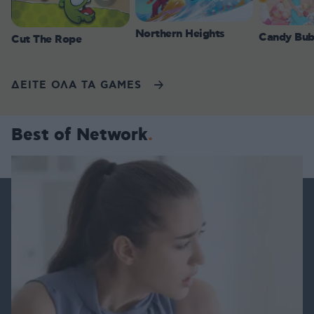
Northern Heights
Candy Bub
Cut The Rope
ΔΕΙΤΕ ΟΛΑ ΤΑ GAMES
Best of Network