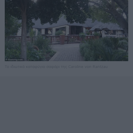
To ιδιωτικό καταφύγιο σαφάρι της Caroline von Rantzau