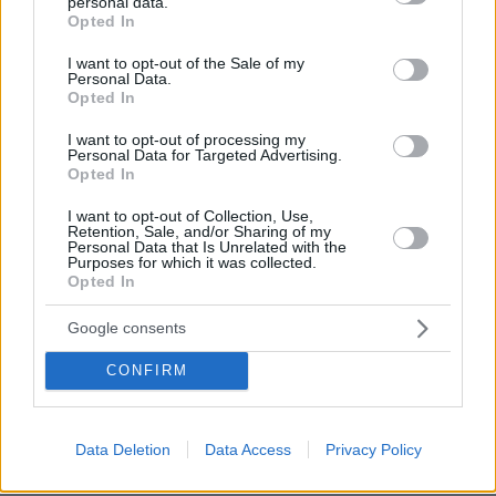
personal data.
grant or deny consent to Google and its third-party tags to
Opted In
use your data for below specified purposes in below Google
consent section.
I want to opt-out of the Sale of my
Personal Data.
Opted In
I want to opt-out of processing my
Personal Data for Targeted Advertising.
Opted In
I want to opt-out of Collection, Use,
Retention, Sale, and/or Sharing of my
Personal Data that Is Unrelated with the
Purposes for which it was collected.
Opted In
Google consents
CONFIRM
09.08.2026, 09:28
Κλειστό σήμερα το beach bar στην Πάρο όπου
πνίγηκε ο 4χρονος: Το χρονικό της τραγωδίας
Data Deletion
Data Access
Privacy Policy