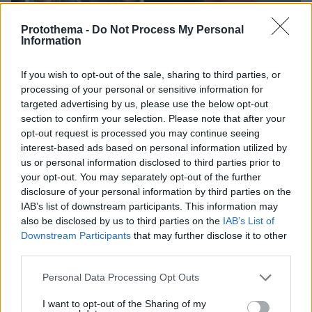
Protothema -
Do Not Process My Personal
Information
If you wish to opt-out of the sale, sharing to third parties, or
processing of your personal or sensitive information for
targeted advertising by us, please use the below opt-out
section to confirm your selection. Please note that after your
opt-out request is processed you may continue seeing
interest-based ads based on personal information utilized by
us or personal information disclosed to third parties prior to
09.08.2026, 08:33
your opt-out. You may separately opt-out of the further
Το σπίτι του τρόμου στο Άινταχο: Η νύχτα που
disclosure of your personal information by third parties on the
τέσσερις φοιτητές δολοφονήθηκαν μέσα σε λίγα
IAB’s list of downstream participants. This information may
λεπτά
also be disclosed by us to third parties on the
IAB’s List of
Downstream Participants
that may further disclose it to other
third parties.
Please note that this website/app uses one or more Google
Personal Data Processing Opt Outs
services and may gather and store information including but
not limited to your visit or usage behaviour. You may click to
I want to opt-out of the Sharing of my