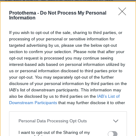
και τον Κόσμο, τη στιγμή που συμβαίνουν, στο
Protothema.gr
Protothema -
Do Not Process My Personal
Information
Σχετικά Άρθρα
If you wish to opt-out of the sale, sharing to third parties, or
processing of your personal or sensitive information for
targeted advertising by us, please use the below opt-out
section to confirm your selection. Please note that after your
opt-out request is processed you may continue seeing
interest-based ads based on personal information utilized by
us or personal information disclosed to third parties prior to
your opt-out. You may separately opt-out of the further
disclosure of your personal information by third parties on the
IAB’s list of downstream participants. This information may
also be disclosed by us to third parties on the
IAB’s List of
Downstream Participants
that may further disclose it to other
third parties.
Please note that this website/app uses one or more Google
Personal Data Processing Opt Outs
services and may gather and store information including but
not limited to your visit or usage behaviour. You may click to
I want to opt-out of the Sharing of my