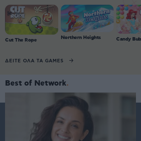
Northern Heights
Candy Bub
Cut The Rope
ΔΕΙΤΕ ΟΛΑ ΤΑ GAMES
Best of Network