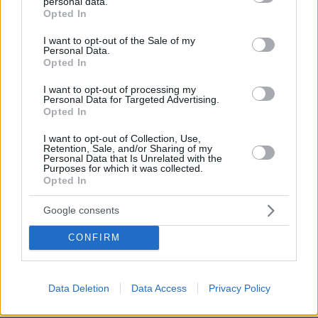
personal data.
grant or deny consent to Google and its third-party tags to
Opted In
use your data for below specified purposes in below Google
consent section.
I want to opt-out of the Sale of my
Personal Data.
Opted In
16.06.2025, 20:50
Η Τουρκία ανήρτησε στην UNESCO τον δικό της χάρτη για
I want to opt-out of processing my
τον θαλάσσιο χωροταξικό σχεδιασμό - «Κόβει» το Αιγαίο
Personal Data for Targeted Advertising.
στα δύο
Opted In
I want to opt-out of Collection, Use,
Retention, Sale, and/or Sharing of my
Personal Data that Is Unrelated with the
ΡΟΗ ΕΙΔΗΣΕΩΝ
Purposes for which it was collected.
Opted In
Ειδήσεις
Δημοφιλή
Σχολιασμένα
Google consents
πριν 6 λεπτά
CONFIRM
Το μητρικό γάλα περιέχει πάνω από 1.500 βιοδραστικά
συστατικά – Πώς προστατεύουν το βρέφος
πριν 9 λεπτά
Data Deletion
Data Access
Privacy Policy
Του Σωτήρος μυρίζει τηγανητό ψάρι και γλυκαίνουν τα
πρώτα σταφύλια. Τι λέει η παράδοση