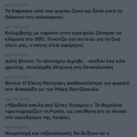
πριν 9 λεπτά
Τα fragrance mist που φοράω ξανά και ξανά κατά τη
διάρκεια του καλοκαιριού
πριν 10 λεπτά
Κολυμβητής με καρκίνο στον εγκέφαλο ξέσπασε σε
κλάματα στο BBC: Γονατίζω και ικετεύω για τη ζωή
όλων μας, ο πόνος είναι αφόρητος
πριν 12 λεπτά
Δείτε βίντεο: Το πλυντήριο έκρυβε... σχεδόν ένα κιλό
ηρωίνης, συνελήφθη 46χρονη στη Θεσσαλονίκη
πριν 14 λεπτά
Βίντεο: Η Ελένη Μενεγάκη απαθανατίστηκε για φαγητό
στο Φισκάρδο με τον Μάκη Παντζόπουλο
πριν 14 λεπτά
«Υβριδική απειλή από ξένες δυνάμεις»: Το Βερολίνο
«φωτογραφίζει» τη Ρωσία, ως υπεύθυνη για τα drones
στο αεροδρόμιο της Λειψίας
πριν 19 λεπτά
Νεκροτομή και τοξικολογικές θα δείξουν αν ο