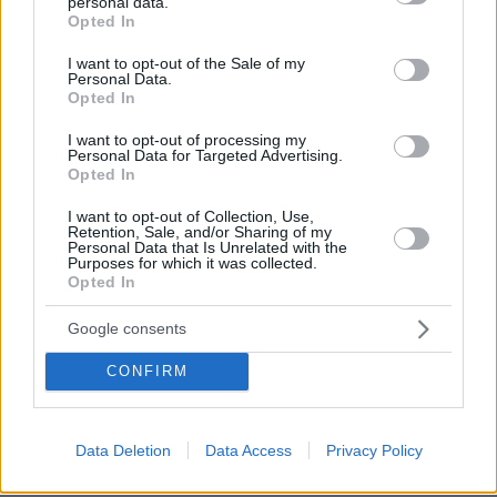
personal data.
grant or deny consent to Google and its third-party tags to
«Υπάρχει μια δέσμευση του κ. Σαββίδη για
Opted In
use your data for below specified purposes in below Google
χρηματοδότηση της Νέας Τούμπας. Γνωρίζετε
consent section.
I want to opt-out of the Sale of my
ότι το γήπεδο ανήκει στον ερασιτέχνη ΠΑΟΚ,
Personal Data.
Opted In
έχουν δει την προσπάθεια του κ. Σαββίδη να
κάνει κάτι μεγάλο», είχε απαντήσει το μέλος
I want to opt-out of processing my
Personal Data for Targeted Advertising.
του ΔΣ της ΠΑΕ και πρόσθεσε:
Opted In
I want to opt-out of Collection, Use,
«Οι άδειες και τα σχέδια είναι στα χέρια του
Retention, Sale, and/or Sharing of my
ερασιτέχνη ΠΑΟΚ. Εκεί θα ανήκει το γήπεδο.
Personal Data that Is Unrelated with the
Purposes for which it was collected.
Όντως ισχύει οτι άλλαξαν οι συνθήκες στο
Opted In
χώρο του ελληνικού αθλητισμού.
Google consents
Χρηματοδοτηθηκαν γήπεδα για ανταγωνιστές,
βρέθηκαν λύσεις για ανταγωνιστές, εδώ όλο
CONFIRM
αυτό το σκηνικό δεν ευνοεί τον κ. Σαββίδη. Το
γήπεδο δε θα είναι ιδιοκτησία του
κυρίου
Σαββίδη
. Δεν αναιρεί καμιά υπόσχεση και
Data Deletion
Data Access
Privacy Policy
δέσμευση του, πρόθεση του παραμένει η