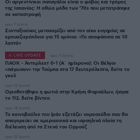
Οι αργεντίνικοι παπαγάλοι είναι ο φόβος και τρόμος
της Ισπανίας: Η αθώα μόδα των '70s που μετατράπηκε
σε καταστροφή
πριν 7 λεπτά
Συνταξιούχος μετακομίζει από τον οίκο ευγηρίας σε
κρουαζιερόπλοιο για 15 χρόνια: «Το αποφάσισα σε 10
λεπτά»
LIVE UPDATE
πριν 7 λεπτά
ΠΑΟΚ - Άντερλεχτ 0-1 (Α΄ ημίχρονο): Οι Βέλγοι
«πάγωσαν» την Τούμπα στα 17 δευτερόλεπτα, δείτε το
γκολ
πριν 13 λεπτά
Οριοθετήθηκε η φωτιά στην Κρήνη Φαρσάλων, ήχησε
το 112, δείτε βίντεο
πριν 14 λεπτά
Το κοινοβούλιο του Ιράν εξετάζει νομοσχέδιο που θα
απαγορεύει σε αμερικανικά και ισραηλινά πλοία τη
διέλευση από τα Στενά του Ορμούζ
πριν 15 λεπτά