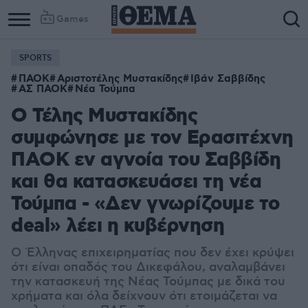
Games
SPORTS
Column
Column
ΠΑΟΚ
Αριστοτέλης Μυστακίδης
Ιβάν Σαββίδης
1
2
ΑΣ ΠΑΟΚ
Νέα Τούμπα
Ο Τέλης Μυστακίδης
συμφώνησε με τον Ερασιτέχνη
ΠΑΟΚ εν αγνοία του Σαββίδη
και θα κατασκευάσει τη νέα
Τούμπα - «Δεν γνωρίζουμε το
deal» λέει η κυβέρνηση
Ο Έλληνας επιχειρηματίας που δεν έχει κρύψει
ότι είναι οπαδός του Δικεφάλου, αναλαμβάνει
την κατασκευή της Νέας Τούμπας με δικά του
χρήματα και όλα δείχνουν ότι ετοιμάζεται να