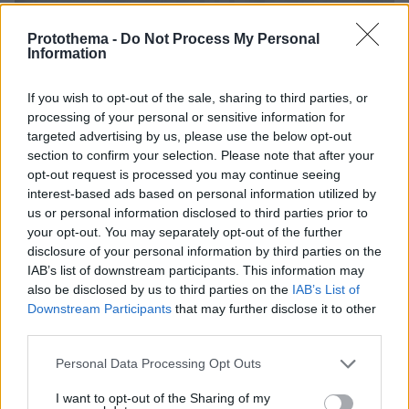
Protothema -
Do Not Process My Personal
Information
If you wish to opt-out of the sale, sharing to third parties, or
processing of your personal or sensitive information for
targeted advertising by us, please use the below opt-out
section to confirm your selection. Please note that after your
opt-out request is processed you may continue seeing
interest-based ads based on personal information utilized by
us or personal information disclosed to third parties prior to
Τι είχε προηγηθεί
your opt-out. You may separately opt-out of the further
disclosure of your personal information by third parties on the
IAB’s list of downstream participants. This information may
Στις 2 Ιουνίου στο γήπεδο της Τούμπας
also be disclosed by us to third parties on the
IAB’s List of
διεξήχθη η Γενική Συνέλευση της ΠΑΕ ΠΑΟΚ
Downstream Participants
that may further disclose it to other
και εκεί μεταξύ άλλων ο Κυριάκος Κυριάκος
third parties.
είχε ερωτηθεί για το τι ισχύει με την κατασκευή
Please note that this website/app uses one or more Google
Personal Data Processing Opt Outs
του νέου ποδοσφαιρικού γηπέδου.
services and may gather and store information including but
not limited to your visit or usage behaviour. You may click to
I want to opt-out of the Sharing of my