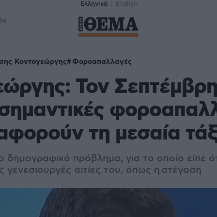
Ελληνικά
English
δα
σης Κοντογεώργης
Φοροαπαλλαγές
εώργης: Τον Σεπτέμβρη
 σημαντικές φοροαπαλ
αφορούν τη μεσαία τά
 δημογραφικό πρόβλημα, για το οποίο είπε ότ
ς γενεσιουργές αιτίες του, όπως η στέγαση