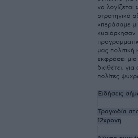
να λογίζεται
στρατηγικά α
«περάσαμε μι
κυριάρχησαν 
προγραμματικ
μας πολιτική 
εκφράσει μια
διαθέτει, για
πολίτες ψύχρ
Ειδήσεις σήμ
Τραγωδία στ
12χρονη