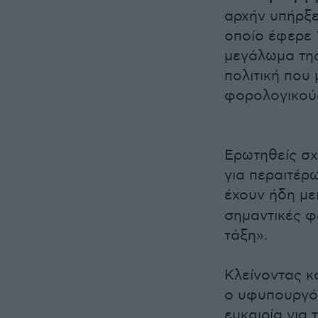
αρχήν υπήρξε
οποίο έφερε 1
μεγάλωμα της
πολιτική που
φορολογικούς
Ερωτηθείς σχ
για περαιτέρ
έχουν ήδη με
σημαντικές 
τάξη».
Κλείνοντας κα
ο υφυπουργός
ευκαιρία για 