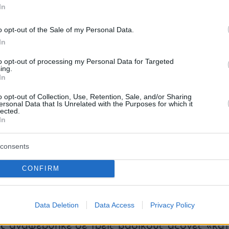
In
α ασκηθεί από τους ενοικιαστές στους
α να δηλωθεί το αληθές».
o opt-out of the Sale of my Personal Data.
In
μα που ανακοινώθηκε για τους
to opt-out of processing my Personal Data for Targeted
ιούχους ανέφερε ότι «από τη αρχή της θητεί
ing.
In
ε ειδική μέριμνα για τους πιο ευάλωτους για 
η κοινωνία από τις πολλές κρίσεις που
o opt-out of Collection, Use, Retention, Sale, and/or Sharing
ersonal Data that Is Unrelated with the Purposes for which it
ι να διατηρήσουμε την κοινωνική συνοχή. Είνα
lected.
In
 πολιτική η βελτίωση των εισοδημάτων σε
χουν μεγαλύτερη ανάγκη, αλλά και στη μεσαία
consents
ισε λέγοντας ότι «η ενίσχυση των εισοδημάτω
ιες επενδύσεις παραμένουν οι κυρίαρχες
CONFIRM
ες της κυβέρνησης».
Data Deletion
Data Access
Privacy Policy
ην προέλευση του υπερπλεονάσματος ο Θ.
ς
αναφέρθηκε σε τρεις βασικούς άξονες «κατ