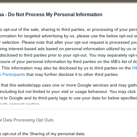
χετικά», αλλά και άμεσα μέτρα με τα
 στέγασης,
Σπίτι μου
Ι
και
Ι
Ι, καθώς και το νέο
ma -
Do Not Process My Personal Information
ιστροφής του ενοικίου.
to opt-out of the sale, sharing to third parties, or processing of your per
formation for targeted advertising by us, please use the below opt-out s
r selection. Please note that after your opt-out request is processed y
ά στον μέσο όρο των δηλωθέντων ενοικίων ο
eing interest-based ads based on personal information utilized by us or
disclosed to third parties prior to your opt-out. You may separately opt-
επιβεβαίωσε ότι προφανώς το ποσό των 250
losure of your personal information by third parties on the IAB’s list of
αποκρίνεται στην πραγματικότητα και φαίνετα
. This information may also be disclosed by us to third parties on the
IA
και ιδιωτικών φορέων ότι το πραγματικό ποσό
Participants
that may further disclose it to other third parties.
αι και διπλάσιο. «Η
ΑΑΔΕ
έχει αναπτύξει
 that this website/app uses one or more Google services and may gath
κτρονικών διασταυρώσεων και είναι πλέον πι
including but not limited to your visit or usage behaviour. You may click 
 to Google and its third-party tags to use your data for below specifi
έση με το παρελθόν να γίνει ο εντοπισμός. Το
ogle consent section.
800 ευρώ, συν 50 ευρώ για κάθε παιδί,
ι θα λειτουργήσει συμπληρωματικά. Θέλουμε ν
l Data Processing Opt Outs
το βάρος σε κάποιους συμπολίτες μας και αν
o opt-out of the Sharing of my personal data.
να "ασπρίσουμε" ένα κομμάτι αυτού μέσω τη