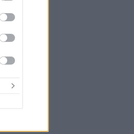
ας
να
ι
ν
'