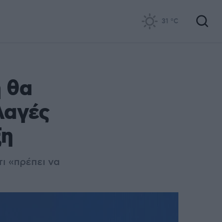
31
°C
 θα
λαγές
ξη
ι «πρέπει να