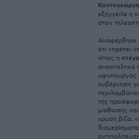
Κοντογεώργη
εξήγγειλε η 
στον τηλεοπ
Αναφέρθηκε σ
ότι «πρέπει ν
όπως η
στέγα
ανασταλτικό 
υφυπουργός μ
κυβέρνηση γι
περιλαμβάνου
της προσφορά
μίσθωσης και 
χρυσή βίζα, «
διαμερίσματα.
αντιπολίτευσ