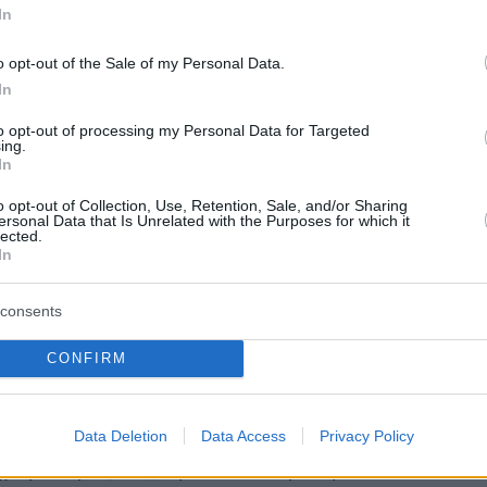
ίας των Τεμπών».
In
o opt-out of the Sale of my Personal Data.
 οι χειρισμοί γύρω από την τραγωδία των
In
ς και εκτός Βουλής θα συζητηθεί αναλυτικά
to opt-out of processing my Personal Data for Targeted
δρίαση του Πολιτικού Κέντρου και της Κεντρικ
ing.
υ ΠΑΣΟΚ, υπό το Νίκο Ανδρουλάκη, αύριο στι
In
 και την Κυριακή στις 11 το πρωί, αντίστοιχα.
o opt-out of Collection, Use, Retention, Sale, and/or Sharing
ersonal Data that Is Unrelated with the Purposes for which it
λιτικό Κέντρο θα λάβουν θέση για τη “ρότα” τ
lected.
ά με την προκαταρκτική πρόταση εναντίον το
In
υλου και την πρόταση δυσπιστίας κατά της
consents
που έχει προαναγγείλει ο κ. Ανδρουλάκης)
λέχη του άτυπου οργάνου, όπως Άννα
CONFIRM
ιτικού Σχεδιασμού, Άννα Διαμαντοπούλου κα
υποψήφιοι αρχηγοί, οι κ.κ. Χάρης Δούκας και
υλάνος κα. Πάντως η “γραμμή” του ΠΑΣΟΚ με
Data Deletion
Data Access
Privacy Policy
ημερινές εξελίξεις λέει καταρχάς ότι: