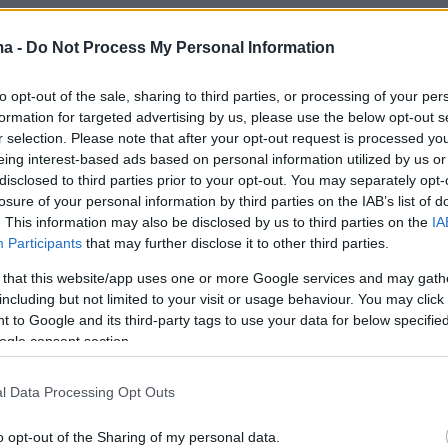
όντρες μεταξύ ΠΑΣΟΚ και ΣΥΡΙΖΑ συνεχίζοντα
ma -
Do Not Process My Personal Information
ν πρωτοβουλιών εναντίον της κυβέρνησης για
διευκρινιστική δήλωση της αντιπροέδρου της
to opt-out of the sale, sharing to third parties, or processing of your per
formation for targeted advertising by us, please use the below opt-out s
ρισε τις αναζωπυρώσεις. «Ουδέποτε είπα ότι 
r selection. Please note that after your opt-out request is processed y
υλος έκανε πλημμέλημα», είπε η κυρία
eing interest-based ads based on personal information utilized by us or
Το αντίθετο είπα. Ότι θέλουμε να έρθουν
disclosed to third parties prior to your opt-out. You may separately opt-
losure of your personal information by third parties on the IAB’s list of
τοιχεία, ώστε να ενισχυθεί η κατηγορία και ν
. This information may also be disclosed by us to third parties on the
IA
σικό δικαστή όσοι ευθύνονται για το έγκλημα
Participants
that may further disclose it to other third parties.
Να μην πέσει κανείς στα μαλακά» πρόσθεσε κα
 that this website/app uses one or more Google services and may gath
 επίσης στο εξής: “Οι σοβαρές δικογραφίες
including but not limited to your visit or usage behaviour. You may click 
στη Βουλή, ακόμα και οι συμπληρωματικές,
 to Google and its third-party tags to use your data for below specifi
ogle consent section.
ανακοινώνονται στην Ολομέλεια, γι’ αυτό πρέπ
ιμετωπιστούν και οι ασάφειες του Κανονισμού
l Data Processing Opt Outs
ιατί πίσω από τις ασάφειες αυτές δεν
ν με το άνοιγμα της Βουλής σοβαρά στοιχεία
o opt-out of the Sharing of my personal data.