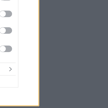
ής
ς
ου
υ
ι
τά