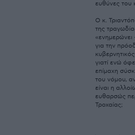
ευθύνες του 
Ο κ. Τριαντό
της τραγωδία
«ενημερώνει 
για την πρόοδ
κυβερνητικός
γιατί ενώ όφ
επίμαχη σύσκ
του νόμου, α
είναι η αλλοί
ευθαρσώς περ
Τροχαίας;