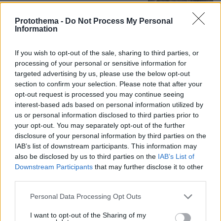
Protothema -
Do Not Process My Personal
Information
Προϊόν εργαστηρίου ή της φύσης ο
κορωνοϊός; Άλλα έλεγε δημόσια ο
Φάουτσι και άλλα ιδιωτικά, αρνήθηκε
If you wish to opt-out of the sale, sharing to third parties, or
100 φορές να απαντήσει στο
processing of your personal or sensitive information for
Κογκρέσο
targeted advertising by us, please use the below opt-out
section to confirm your selection. Please note that after your
147
06.08.2026, 21:40
opt-out request is processed you may continue seeing
interest-based ads based on personal information utilized by
us or personal information disclosed to third parties prior to
Αποχωρούν ακόμη δύο στελέχη από το
κόμμα της Καρυστιανού,
your opt-out. You may separately opt-out of the further
καταγγέλλουν έλλειψη διαλόγου
disclosure of your personal information by third parties on the
IAB’s list of downstream participants. This information may
51
06.08.2026, 21:16
also be disclosed by us to third parties on the
IAB’s List of
Downstream Participants
that may further disclose it to other
third parties.
Please note that this website/app uses one or more Google
Personal Data Processing Opt Outs
services and may gather and store information including but
not limited to your visit or usage behaviour. You may click to
I want to opt-out of the Sharing of my