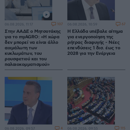
107
67
06.08.2026, 11:17
06.08.2026, 10:59
Στην ΑΑΔΕ ο Μητσοτάκης
Η Ελλάδα υπέβαλε αίτημα
για το myAGRO: «Η χώρα
για ενεργοποίηση της
δεν μπορεί να είναι άλλο
ρήτρας διαφυγής - Νέες
αιχμάλωτη των
επενδύσεις 1 δισ. έως το
κυκλωμάτων, του
2028 για την Ενέργεια
ρουσφετιού και του
παλαιοκομματισμού»
4
115
06.08.2026, 09:57
06.08.2026, 09:55