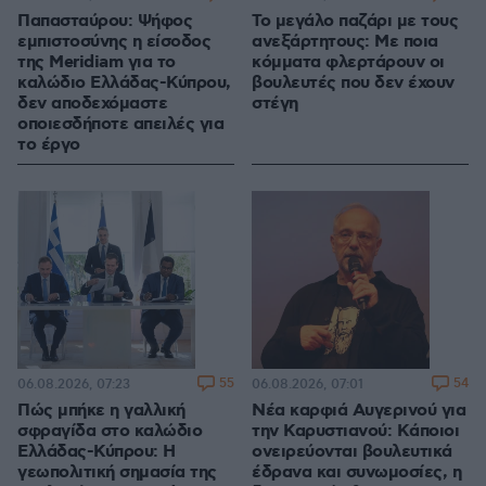
Παπασταύρου: Ψήφος
Το μεγάλο παζάρι με τους
εμπιστοσύνης η είσοδος
ανεξάρτητους: Με ποια
της Meridiam για το
κόμματα φλερτάρουν οι
καλώδιο Ελλάδας-Κύπρου,
βουλευτές που δεν έχουν
δεν αποδεχόμαστε
στέγη
οποιεσδήποτε απειλές για
το έργο
55
54
06.08.2026, 07:23
06.08.2026, 07:01
Πώς μπήκε η γαλλική
Νέα καρφιά Αυγερινού για
σφραγίδα στο καλώδιο
την Καρυστιανού: Kάποιοι
Ελλάδας-Κύπρου: Η
ονειρεύονται βουλευτικά
γεωπολιτική σημασία της
έδρανα και συνωμοσίες, η