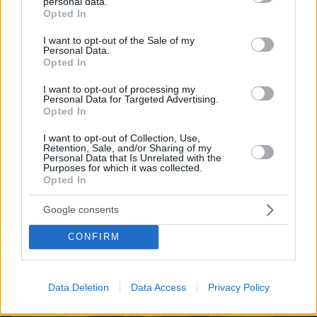
personal data.
Games
grant or deny consent to Google and its third-party tags to
Opted In
use your data for below specified purposes in below Google
consent section.
I want to opt-out of the Sale of my
Personal Data.
Opted In
I want to opt-out of processing my
Personal Data for Targeted Advertising.
Opted In
Northern Heights
Candy Bub
Cut The Rope
I want to opt-out of Collection, Use,
Retention, Sale, and/or Sharing of my
Personal Data that Is Unrelated with the
Purposes for which it was collected.
ΔΕΙΤΕ ΟΛΑ ΤΑ GAMES
Opted In
Google consents
Best of Network
CONFIRM
Data Deletion
Data Access
Privacy Policy