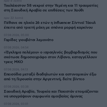
πριν 8 λεπτά
Τουλάχιστον 58 νεκροί στην Υεμένη και 11 τραυματίες
στη Σαουδική Αραβία σε επιθέσεις των Χούθι
πριν 22 λεπτά
Πέθανε σε ηλικία 26 ετών η influencer Σίντνεϊ Τάουλ
έπειτα από τριετή μάχη με σπάνια μορφή καρκίνου
07.08.2026, 05:00
Γαρίδες γιουβέτσι λεμονάτο
07.08.2026, 04:54
«Έγκλημα πολέμου» ο ισραηλινός βομβαρδισμός που
σκότωσε δημοσιογράφο στον Λίβανο, καταγγέλλουν
τρεις ΜΚΟ
07.08.2026, 04:13
Επεισόδια μεταξύ διαδηλωτών και αστυνομικών έξω
από τη Γερουσία στην Αργεντινή, δείτε βίντεο
07.08.2026, 03:38
Σαουδική Αραβία, Τουρκία και Πακιστάν ετοιμάζονται
να υπογράψουν συμφωνία αμοιβαίας άμυνας
07.08.2026, 03:01