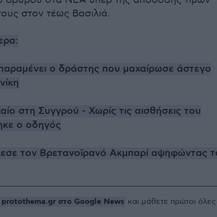
ω άρθρου στα ΝΕΑ υπέρ της απόδοσης τιμών
ους στον τέως Βασιλιά.
ερα:
παραμένει ο δράστης που μαχαίρωσε άστεγο
νίκη
ίο στη Συγγρού - Χωρίς τις αισθήσεις του
ηκε ο οδηγός
έλεσε τον Βρετανοϊρανό Ακμπαρί αψηφώντας τ
protothema.gr στο Google News
ο
και μάθετε πρώτοι όλες