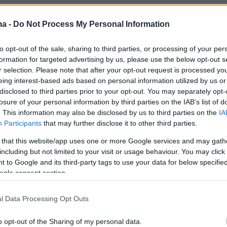
ώρα, το παρών θα δώσει η ευρωβουλευτής τη
ma -
Do Not Process My Personal Information
έλ Ασημακοπούλου
, η οποία είναι και βαφτισιμ
to opt-out of the sale, sharing to third parties, or processing of your per
ιλιά, οι βουλευτές Μεσσηνίας της ΝΔ Μίλτος
formation for targeted advertising by us, please use the below opt-out s
και Περικλής Μαντάς, αλλά και ο βουλευτής Β
r selection. Please note that after your opt-out request is processed y
eing interest-based ads based on personal information utilized by us or
 της ΝΔ Δημήτρης Βαρτζόπουλος. Και οι τρει
disclosed to third parties prior to your opt-out. You may separately opt-
τες είναι βουλευτές του περιβάλλοντος του 
losure of your personal information by third parties on the IAB’s list of
ην ώρα που γράφονταν αυτές οι γραμμές, άλλ
. This information may also be disclosed by us to third parties on the
IA
Participants
that may further disclose it to other third parties.
ς ΝΔ δεν είχαν επιδείξει προθυμία να δώσουν
η Μητρόπολη.
 that this website/app uses one or more Google services and may gath
including but not limited to your visit or usage behaviour. You may click 
 to Google and its third-party tags to use your data for below specifi
ευμα, πάντως, ο υπουργός Ανάπτυξης
Άδωνις
ogle consent section.
ποκάλυψε (Mega) ότι, αν δεν έπρεπε να
 Κουβέιτ τη Δευτέρα, θα πήγαινε στην κηδεία.
l Data Processing Opt Outs
ρίες, το παρών αναμένεται να δώσει ο
o opt-out of the Sharing of my personal data.
ωτερικών
Μάκης Βορίδης
, ενώ ο υπουργός