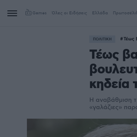
Games
Όλες οι Ειδήσεις
Ελλάδα
Πρωτοσέλι
Τέως 
ΠΟΛΙΤΙΚΗ
Τέως βα
βουλευτ
κηδεία 
Η αναβάθμιση τ
«γαλάζιες» παρ