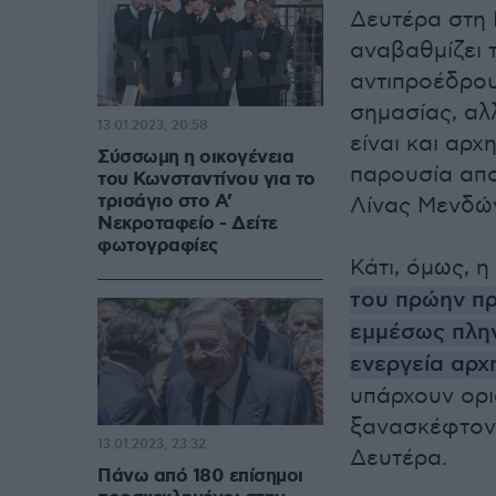
Δευτέρα στη 
αναβαθμίζει 
αντιπροέδρο
σημασίας, αλ
13.01.2023, 20:58
είναι και αρχ
Σύσσωμη η οικογένεια
παρουσία απο
του Κωνσταντίνου για το
τρισάγιο στο Α’
Λίνας Μενδών
Νεκροταφείο - Δείτε
φωτογραφίες
Κάτι, όμως, η
του πρώην π
εμμέσως πλην
ενεργεία αρχ
υπάρχουν ορι
ξανασκέφτοντ
13.01.2023, 23:32
Δευτέρα.
Πάνω από 180 επίσημοι