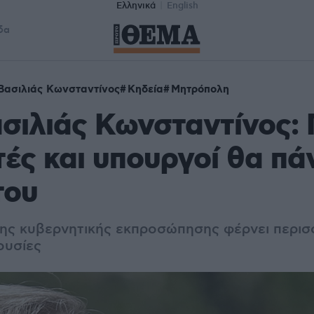
Ελληνικά
English
δα
Βασιλιάς Κωνσταντίνος
Κηδεία
Μητρόπολη
σιλιάς Κωνσταντίνος: 
ές και υπουργοί θα πά
του
ης κυβερνητικής εκπροσώπησης φέρνει περισ
ουσίες