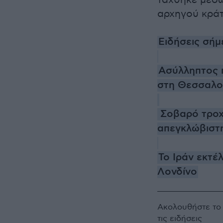
τάχθηκε μέσ
αρχηγού κράτ
Ειδήσεις σήμ
Ασύλληπτος 
στη Θεσσαλο
Σοβαρό τροχα
απεγκλώβιστ
To Ιράν εκτ
Λονδίνο
Ακολουθήστε τ
τις ειδήσεις