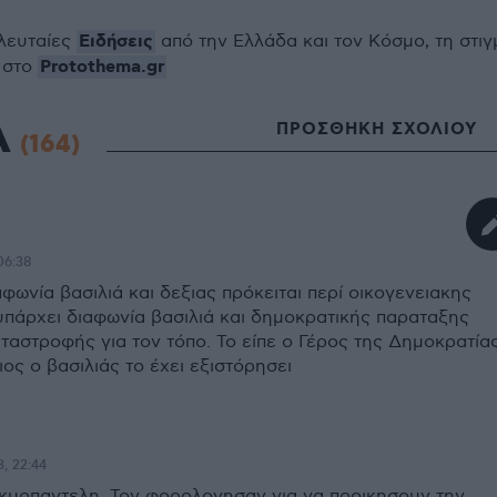
Ειδήσεις
ελευταίες
από την Ελλάδα και τον Κόσμο, τη στιγ
Protothema.gr
 στο
Α
ΠΡΟΣΘΗΚΗ ΣΧΟΛΙΟΥ
(164)
06:38
φωνία βασιλιά και δεξιας πρόκειται περί οικογενειακης
υπάρχει διαφωνία βασιλιά και δημοκρατικής παραταξης
αταστροφής για τον τόπο. Το είπε ο Γέρος της Δημοκρατία
ιος ο βασιλιάς το έχει εξιστόρησει
3, 22:44
 κυρπαντελη. Τον φορολογησαν για να προικησουν την