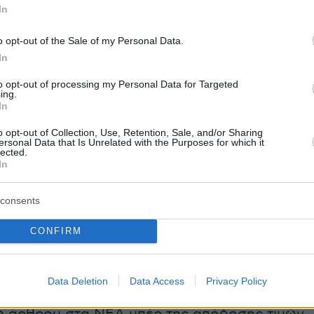
In
 Πλεύρης κάνει σκέψεις για το αν πρέπει να
Στο ίδιο μήκος κύματος είναι και ο αναπληρωτ
o opt-out of the Sale of my Personal Data.
ωτερικών
Στέλιος Πέτσας
, ενώ εκκρεμότητα
In
ρθει στην Αθήνα και ο περιφερειάρχης Κεντρικ
to opt-out of processing my Personal Data for Targeted
ing.
πόστολος Τζιτζικώστας, του οποίου ο πατέρα
In
ζικώστας
διατηρούσε στενή σχέση με το παλάτι
o opt-out of Collection, Use, Retention, Sale, and/or Sharing
ersonal Data that Is Unrelated with the Purposes for which it
lected.
ς εκ του θεσμικού του ρόλου ως
In
ης Αθηνών, στη Μητρόπολη αναμένεται να
ργος Πατούλης, ενώ εκτός του κομματικού
consents
 στη Μητρόπολη θα πάει ο πρόεδρος της
CONFIRM
υμπιακής Επιτροπής Σπύρος Καπράλος.
τως, προκάλεσε και το γεγονός ότι ο Ισίδωρο
όεδρος της Διεθνούς Ολυμπιακής Ακαδημίας
Data Deletion
Data Access
Privacy Policy
της γαλάζιας βουλευτή Ντόρας Μπακογιάννη,