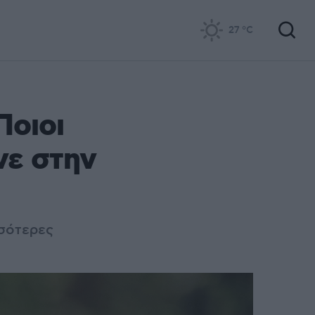
27
°C
Ποιοι
νε στην
σότερες