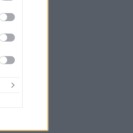
ής
ής
ς
.
ς