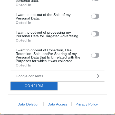
personal data.
grant or deny consent to Google and its third-party tags to
Opted In
use your data for below specified purposes in below Google
consent section.
I want to opt-out of the Sale of my
Personal Data.
Opted In
I want to opt-out of processing my
07.08.2026, 18:22
Personal Data for Targeted Advertising.
«Πόσα θέλεις για το κορίτσι;»: Τουρίστας στην
Opted In
Κρήτη ζητά... τιμή για να ασελγήσει σε ανήλικη, τι
καταγγέλλει ο ιδιοκτήτης επιχείρησης
I want to opt-out of Collection, Use,
Retention, Sale, and/or Sharing of my
Personal Data that Is Unrelated with the
Purposes for which it was collected.
Opted In
Google consents
CONFIRM
Data Deletion
Data Access
Privacy Policy