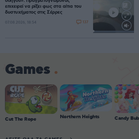
οδηγού»: Πραγματογνώμονας
επιχειρεί να ρίξει φως στα αίτια του
δυστυχήματος στις Σέρρες
137
07.08.2026, 18:54
Loaded
:
100.00%
Games
Northern Heights
Candy Bub
Cut The Rope