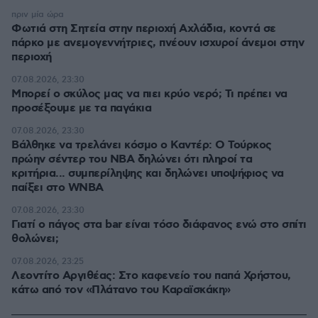
πριν μία ώρα
Φωτιά στη Σητεία στην περιοχή Αχλάδια, κοντά σε
πάρκο με ανεμογεννήτριες, πνέουν ισχυροί άνεμοι στην
περιοχή
07.08.2026, 23:30
Μπορεί ο σκύλος μας να πιει κρύο νερό; Τι πρέπει να
προσέξουμε με τα παγάκια
07.08.2026, 23:30
Βάλθηκε να τρελάνει κόσμο ο Καντέρ: Ο Τούρκος
πρώην σέντερ του NBA δηλώνει ότι πληροί τα
κριτήρια... συμπερίληψης και δηλώνει υποψήφιος να
παίξει στο WNBA
07.08.2026, 23:30
Γιατί ο πάγος στα bar είναι τόσο διάφανος ενώ στο σπίτι
θολώνει;
07.08.2026, 23:25
Λεοντίτο Αργιθέας: Στο καφενείο του παπά Χρήστου,
κάτω από τον «Πλάτανο του Καραϊσκάκη»