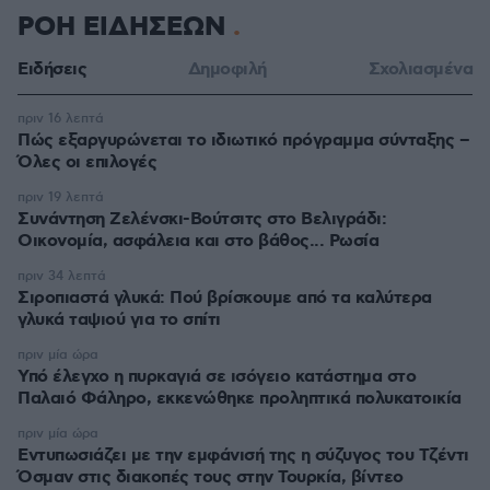
ΡΟΗ ΕΙΔΗΣΕΩΝ
Ειδήσεις
Δημοφιλή
Σχολιασμένα
πριν 16 λεπτά
Πώς εξαργυρώνεται το ιδιωτικό πρόγραμμα σύνταξης –
Όλες οι επιλογές
πριν 19 λεπτά
Συνάντηση Ζελένσκι-Βούτσιτς στο Βελιγράδι:
Οικονομία, ασφάλεια και στο βάθος... Ρωσία
πριν 34 λεπτά
Σιροπιαστά γλυκά: Πού βρίσκουμε από τα καλύτερα
γλυκά ταψιού για το σπίτι
πριν μία ώρα
Υπό έλεγχο η πυρκαγιά σε ισόγειο κατάστημα στο
Παλαιό Φάληρο, εκκενώθηκε προληπτικά πολυκατοικία
πριν μία ώρα
Εντυπωσιάζει με την εμφάνισή της η σύζυγος του Τζέντι
Όσμαν στις διακοπές τους στην Τουρκία, βίντεο