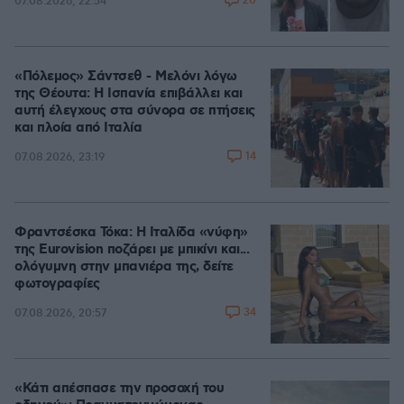
20
07.08.2026, 22:54
«Πόλεμος» Σάντσεθ - Μελόνι λόγω
της Θέουτα: Η Ισπανία επιβάλλει και
αυτή έλεγχους στα σύνορα σε πτήσεις
και πλοία από Ιταλία
14
07.08.2026, 23:19
Φραντσέσκα Τόκα: Η Ιταλίδα «νύφη»
της Eurovision ποζάρει με μπικίνι και...
ολόγυμνη στην μπανιέρα της, δείτε
φωτογραφίες
34
07.08.2026, 20:57
«Κάτι απέσπασε την προσοχή του