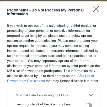
ΔΕΙΤΕ ΟΛΕΣ ΤΙΣ ΕΙΔΗΣΕΙΣ
Protothema -
Do Not Process My Personal
Information
ΤΑ ΠΙΟ ΔΗΜΟΦΙΛΗ
If you wish to opt-out of the sale, sharing to third parties, or
processing of your personal or sensitive information for
targeted advertising by us, please use the below opt-out
section to confirm your selection. Please note that after your
opt-out request is processed you may continue seeing
interest-based ads based on personal information utilized by
us or personal information disclosed to third parties prior to
your opt-out. You may separately opt-out of the further
disclosure of your personal information by third parties on the
IAB’s list of downstream participants. This information may
also be disclosed by us to third parties on the
IAB’s List of
Downstream Participants
that may further disclose it to other
third parties.
Please note that this website/app uses one or more Google
Personal Data Processing Opt Outs
services and may gather and store information including but
not limited to your visit or usage behaviour. You may click to
I want to opt-out of the Sharing of my