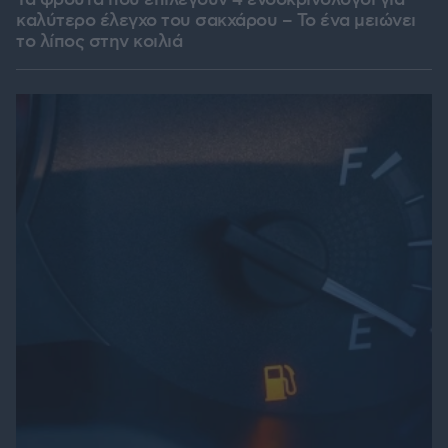
Τα φρούτα που επιλέγουν 4 ενδοκρινολόγοι για
καλύτερο έλεγχο του σακχάρου – Το ένα μειώνει
το λίπος στην κοιλιά