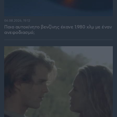
06.08.2026, 19:12
Ποιο αυτοκίνητο βενζίνης έκανε 1.980 χλμ με έναν
ανεφοδιασμό;