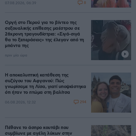
8
07.08.2026, 06:39
Οργή στο Περού για το βίντεο της
σεξουαλικής επίθεσης μαέστρου σε
26χρονη τραγουδίστρια: «Σιγά-σιγά
θα το ξεπεράσεις» της έλεγαν από τη
μπάντα της
πριν μία ώρα
Η αποκαλυπτική κατάθεση της
συζύγου του Αφγανού: Πώς
γνωρίσαμε τη Λίσα, γιατί υποψιάστηκα
ότι ήταν το πτώμα στη βαλίτσα
294
06.08.2026, 12:32
Πέθανε το άσπρο κουτάβι που
συμβίωνε με αγέλη λύκων στην