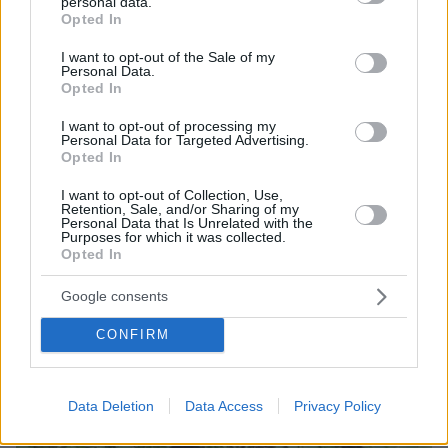
personal data.
grant or deny consent to Google and its third-party tags to
το σχέδιο του Ιράν για τα Στενά του Ορμούζ
Opted In
use your data for below specified purposes in below Google
consent section.
πριν 32 λεπτά
I want to opt-out of the Sale of my
Μαθητής άνοιξε πυρ μέσα σε σχολείο στην Ταϊλάνδη,
Personal Data.
Opted In
τουλάχιστον ένας νεκρός
πριν μία ώρα
I want to opt-out of processing my
Personal Data for Targeted Advertising.
Το νέο σχέδιο για τη βιομηχανία: Οι μεταρρυθμίσεις, οι
Opted In
επενδύσεις και οι νέες προτεραιότητες
I want to opt-out of Collection, Use,
πριν μία ώρα
Retention, Sale, and/or Sharing of my
«Δεν το πιστεύουμε», λένε οι Αμερικανοί που
Personal Data that Is Unrelated with the
υιοθέτησαν τον Αφγανό στη Λέσβο - Η αρχική εκδοχή
Purposes for which it was collected.
για το φονικό στην Κυψέλη και η σιωπή στην απολογία
Opted In
Google consents
ΔΕΙΤΕ ΟΛΕΣ ΤΙΣ ΕΙΔΗΣΕΙΣ
CONFIRM
ΤΑ ΠΙΟ ΔΗΜΟΦΙΛΗ
Data Deletion
Data Access
Privacy Policy