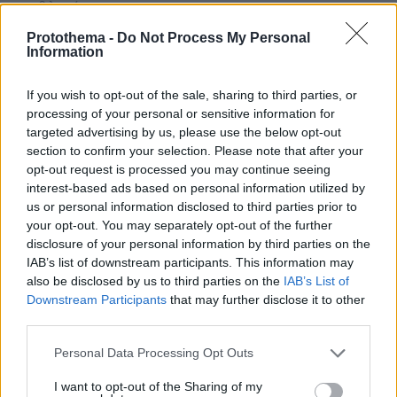
πριν 9 λεπτά
Κόκκινο κρέας: Αυξάνει κατά 49% τον κίνδυνο διαβήτη
Protothema -
Do Not Process My Personal
– Με τι να το αντικαταστήσετε
Information
πριν 11 λεπτά
Γονικές παροχές: Οι παγίδες στις μεταφορές χρημάτων
If you wish to opt-out of the sale, sharing to third parties, or
που μπορεί να κοστίσουν σε φόρο
processing of your personal or sensitive information for
targeted advertising by us, please use the below opt-out
πριν 19 λεπτά
Συγκλονιστικό βίντεο από χειρουργείο την ώρα του
section to confirm your selection. Please note that after your
σεισμού των 7,1R στην Ιαπωνία: Τα πάντα κλυδωνίζονται,
opt-out request is processed you may continue seeing
δύο προσπάθησαν να προστατεύσουν τον ασθενή
interest-based ads based on personal information utilized by
us or personal information disclosed to third parties prior to
πριν 25 λεπτά
your opt-out. You may separately opt-out of the further
Οι τελευταίες ημέρες του κουταβιού που ζούσε με
disclosure of your personal information by third parties on the
λύκους στην Κεντρική Μακεδονία - Γιατί δεν
IAB’s list of downstream participants. This information may
περισυνελέγη
also be disclosed by us to third parties on the
IAB’s List of
πριν 27 λεπτά
Downstream Participants
that may further disclose it to other
Μπορεί ο γιος του Χατζιδάκι να απαγορεύσει στον
third parties.
Μητσιά να τραγουδάει τον «Γιάννη τον φονιά»; Πού
σταματάει ο νόμος για τα πνευματικά δικαιώματα
Please note that this website/app uses one or more Google
Personal Data Processing Opt Outs
services and may gather and store information including but
πριν 30 λεπτά
not limited to your visit or usage behaviour. You may click to
I want to opt-out of the Sharing of my
Πετρέλαιο: Πιάνει και πάλι τα 83 δολάρια το Brent μετά