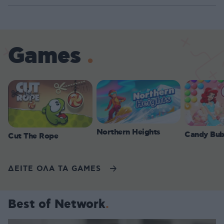
Games
Northern Heights
Candy Bub
Cut The Rope
ΔΕΙΤΕ ΟΛΑ ΤΑ GAMES
Best of Network