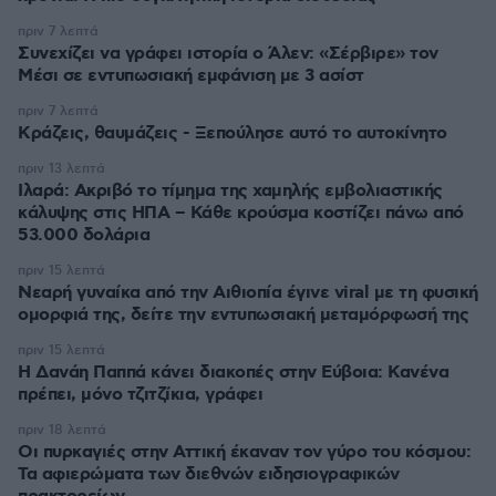
πριν 7 λεπτά
Συνεχίζει να γράφει ιστορία ο Άλεν: «Σέρβιρε» τον
Μέσι σε εντυπωσιακή εμφάνιση με 3 ασίστ
πριν 7 λεπτά
Κράζεις, θαυμάζεις - Ξεπούλησε αυτό το αυτοκίνητο
πριν 13 λεπτά
Ιλαρά: Ακριβό το τίμημα της χαμηλής εμβολιαστικής
κάλυψης στις ΗΠΑ – Κάθε κρούσμα κοστίζει πάνω από
53.000 δολάρια
πριν 15 λεπτά
Νεαρή γυναίκα από την Αιθιοπία έγινε viral με τη φυσική
ομορφιά της, δείτε την εντυπωσιακή μεταμόρφωσή της
πριν 15 λεπτά
Η Δανάη Παππά κάνει διακοπές στην Εύβοια: Κανένα
πρέπει, μόνο τζιτζίκια, γράφει
πριν 18 λεπτά
Οι πυρκαγιές στην Αττική έκαναν τον γύρο του κόσμου:
Τα αφιερώματα των διεθνών ειδησιογραφικών