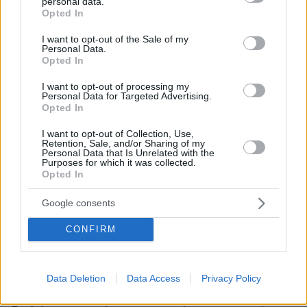
personal data.
grant or deny consent to Google and its third-party tags to
στον Έβρο
- αποτυπώνει τα υψηλά επίπεδα
Opted In
use your data for below specified purposes in below Google
επιφυλακής στο κυβερνητικό στρατόπεδο, μετά
consent section.
I want to opt-out of the Sale of my
τη διακηρυγμένη πρόθεση της γειτονικής
Personal Data.
Opted In
χώρας να διακόψει κάθε σχέση σε διπλωματικό
επίπεδο με την Αθήνα, κλιμακώνοντας την
I want to opt-out of processing my
Personal Data for Targeted Advertising.
παραβατική της συμπεριφορά.
Opted In
Υπό το βάρος των εξελίξεων,
ο Υπουργός
I want to opt-out of Collection, Use,
Retention, Sale, and/or Sharing of my
Επικρατείας, Γιώργος Γεραπετρίτης ξεκαθάρισε
Personal Data that Is Unrelated with the
Purposes for which it was collected.
χθες
προς πάσα κατεύθυνση ότι η Ελλάδα
Opted In
είναι έτοιμη να αντιμετωπίσει «και επί του
πεδίου» οποιαδήποτε μορφή επίθεσης. Ο ίδιος
Google consents
επισήμανε ως αυτονόητο ότι «όταν έχουμε
CONFIRM
τέτοιοι τύπου επιθετικές δηλώσεις, διάλογος ο
οποίος θα φέρει αποτελέσματα, δεν μπορεί να
υπάρξει», θέτοντας ως βασικές προϋποθέσεις
Data Deletion
Data Access
Privacy Policy
για την επανεκκίνησή του ελληνοτουρκικού