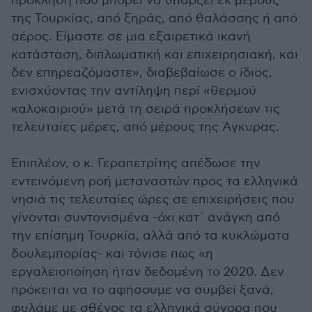
πρόκληση που μπορεί να υπάρξει εκ μέρους
της Τουρκίας, από ξηράς, από θαλάσσης ή από
αέρος. Είμαστε σε μια εξαιρετικά ικανή
κατάσταση, διπλωματική και επιχειρησιακή, και
δεν επηρεαζόμαστε», διαβεβαίωσε ο ίδιος,
ενισχύοντας την αντίληψη περί «θερμού
καλοκαιριού» μετά τη σειρά προκλήσεων τις
τελευταίες μέρες, από μέρους της Άγκυρας.
Επιπλέον, ο κ. Γεραπετρίτης απέδωσε την
εντεινόμενη ροή μεταναστών προς τα ελληνικά
νησιά τις τελευταίες ώρες σε επιχειρήσεις που
γίνονται συντονισμένα -όχι κατ΄ ανάγκη από
την επίσημη Τουρκία, αλλά από τα κυκλώματα
δουλεμπορίας- και τόνισε πως «η
εργαλειοποίηση ήταν δεδομένη το 2020. Δεν
πρόκειται να το αφήσουμε να συμβεί ξανά,
φυλάμε με σθένος τα ελληνικά σύνορα που