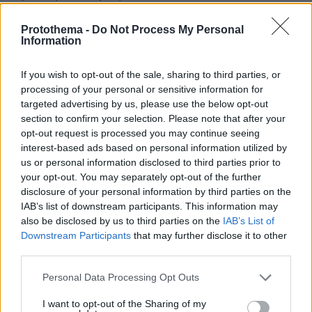
Protothema -
Do Not Process My Personal
Με έμμεσο τρόπο ο Πρωθυπουργός έθιξε και
Information
το ζήτημα των προσφυγικών-μεταναστευτικών
ροών, οι οποίες έχουν ενταθεί την τρέχουσα
If you wish to opt-out of the sale, sharing to third parties, or
εβδομάδα στο Αιγαίο, τασσόμενος υπέρ της
processing of your personal or sensitive information for
«οργανωμένης μετανάστευσης» ελλείψει
targeted advertising by us, please use the below opt-out
section to confirm your selection. Please note that after your
ανθρώπινου δυναμικού στην ΕΕ, «αντί να
opt-out request is processed you may continue seeing
ενθαρρύνουμε τον κόσμο να διασχίσει το
interest-based ads based on personal information utilized by
Αιγαίο, υπό αυτές τις τραγικές και επικίνδυνες
us or personal information disclosed to third parties prior to
συνθήκες», όπως είπε.
your opt-out. You may separately opt-out of the further
disclosure of your personal information by third parties on the
IAB’s list of downstream participants. This information may
Υπόνοιες επανάληψης του 2020
also be disclosed by us to third parties on the
IAB’s List of
Downstream Participants
that may further disclose it to other
Την ίδια ώρα, η παραπομπή του Πρωθυπουργού
third parties.
στον Μάρτιο του 2020 -όταν δηλαδή η Τουρκία
Please note that this website/app uses one or more Google
Personal Data Processing Opt Outs
εφάρμοσε τακτικές υβριδικού πολέμου
services and may gather and store information including but
εργαλειοποιώντας τις
μεταναστευτικές ροές
not limited to your visit or usage behaviour. You may click to
I want to opt-out of the Sharing of my