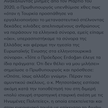
Ανακαλώντας μνήμες από τον Μάρτιο του
2020, ο Πρωθυπουργός υπενθύμισε χθες πως
«όταν η Τουρκία προσπάθησε να
εργαλειοποιήσει το μεταναστευτικό στέλνοντας
δεκάδες χιλιάδες απελπισμένους ανθρώπους
να περάσουν τα ελληνικά σύνορα, εμείς είπαμε
«όχι», υπερασπιστήκαμε τα σύνορα της
Ελλάδας και φέραμε την ηγεσία της
Ευρωπαϊκής Ένωσης στα ελληνοτουρκικά
σύνορα». «Τότε ο Πρόεδρος Erdoğan έλεγε τα
ίδια πράγματα: Ότι δεν θέλει να μου μιλήσει»
σημείωσε ο Πρωθυπουργός και πρόσθεσε:
«Οπότε, ίσως αλλάξει γνώμη». Πέραν του
αμυντικού σκέλους, ο κ. Μητσοτάκης εστίασε
ακόμη κατά την τοποθέτησή του στη διμερή
«πολύ ισχυρή στρατηγική εταιρική σχέση με τις
Ηνωμένες Πολιτείες», η οποία επεκτείνεται και
στον ενεργειακό τομέα με επίκεντρο το Λιμάνι