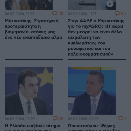
112
107
06.08.2026, 13:33
06.08.2026, 11:17
Μητσοτάκης: Στρατηγική
Στην ΑΑΔΕ ο Μητσοτάκης
προτεραιότητα η
για το myAGRO: «Η χώρα
βιομηχανία, στόχος μας
δεν μπορεί να είναι άλλο
ένα νέο αναπτυξιακό άλμα
αιχμάλωτη των
κυκλωμάτων, του
ρουσφετιού και του
παλαιοκομματισμού»
68
4
06.08.2026, 10:59
06.08.2026, 09:57
Η Ελλάδα υπέβαλε αίτημα
Παπασταύρου: Ψήφος