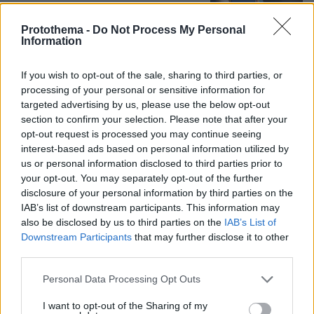
14
07.08.2026, 07:58
Protothema -
Do Not Process My Personal
Information
If you wish to opt-out of the sale, sharing to third parties, or
Η Ιουλία Καλλιμάνη θύμωσε με θεατή
processing of your personal or sensitive information for
που της πέταξε λουλούδια στην
targeted advertising by us, please use the below opt-out
Ηγουμενίτσα: Του τα επέστρεψε στο
section to confirm your selection. Please note that after your
κεφάλι και είπε «εσένα σ' αρέσει
opt-out request is processed you may continue seeing
αυτό...», δείτε βίντεο
interest-based ads based on personal information utilized by
us or personal information disclosed to third parties prior to
31
07.08.2026, 06:39
your opt-out. You may separately opt-out of the further
disclosure of your personal information by third parties on the
IAB’s list of downstream participants. This information may
Η αποκαλυπτική κατάθεση της
also be disclosed by us to third parties on the
IAB’s List of
συζύγου του Αφγανού: Πώς
γνωρίσαμε τη Λίσα, γιατί υποψιάστηκα
Downstream Participants
that may further disclose it to other
ότι ήταν το πτώμα στη βαλίτσα
third parties.
299
06.08.2026, 12:32
Please note that this website/app uses one or more Google
Personal Data Processing Opt Outs
services and may gather and store information including but
not limited to your visit or usage behaviour. You may click to
I want to opt-out of the Sharing of my