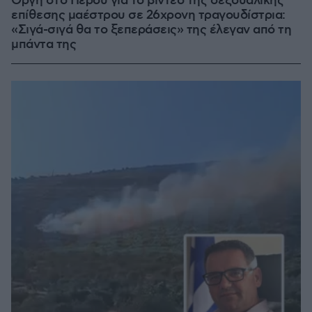
Οργή στο Περού για το βίντεο της σεξουαλικής
επίθεσης μαέστρου σε 26χρονη τραγουδίστρια:
«Σιγά-σιγά θα το ξεπεράσεις» της έλεγαν από τη
μπάντα της