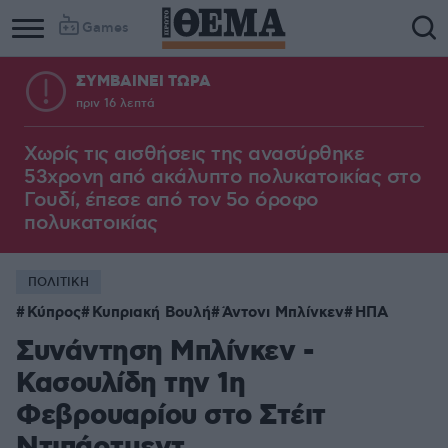
Games
ΣΥΜΒΑΙΝΕΙ ΤΩΡΑ
πριν 16 λεπτά
Χωρίς τις αισθήσεις της ανασύρθηκε
53χρονη από ακάλυπτο πολυκατοικίας στο
Γουδί, έπεσε από τον 5ο όροφο
πολυκατοικίας
ΠΟΛΙΤΙΚΗ
Κύπρος
Κυπριακή Βουλή
Άντονι Μπλίνκεν
ΗΠΑ
Συνάντηση Μπλίνκεν -
Κασουλίδη την 1η
Φεβρουαρίου στο Στέιτ