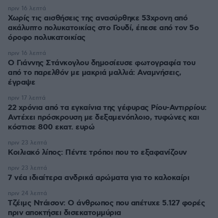
πριν 16 λεπτά
Χωρίς τις αισθήσεις της ανασύρθηκε 53χρονη από
ακάλυπτο πολυκατοικίας στο Γουδί, έπεσε από τον 5ο
όροφο πολυκατοικίας
πριν 16 λεπτά
Ο Γιάννης Στάνκογλου δημοσίευσε φωτογραφία του
από το παρελθόν με μακριά μαλλιά: Αναμνήσεις,
έγραψε
πριν 17 λεπτά
22 χρόνια από τα εγκαίνια της γέφυρας Ρίου-Αντιρρίου:
Αντέχει πρόσκρουση με δεξαμενόπλοιο, τυφώνες και
κόστισε 800 εκατ. ευρώ
πριν 23 λεπτά
Κοιλιακό λίπος: Πέντε τρόποι που το εξαφανίζουν
πριν 23 λεπτά
7 νέα ιδιαίτερα ανδρικά αρώματα για το καλοκαίρι
πριν 24 λεπτά
Τζέιμς Ντάισον: Ο άνθρωπος που απέτυχε 5.127 φορές
πριν αποκτήσει δισεκατομμύρια