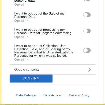
personal data.
grant or deny consent to Google and its third-party tags to
Opted In
Οι τελευταίες ημέρες του κουταβιού
use your data for below specified purposes in below Google
που ζούσε με λύκους στην Κεντρική
consent section.
I want to opt-out of the Sale of my
Μακεδονία - Γιατί δεν περισυνελέγη
Personal Data.
Opted In
14
07.08.2026, 07:44
I want to opt-out of processing my
Personal Data for Targeted Advertising.
Opted In
I want to opt-out of Collection, Use,
Πέθανε το άσπρο κουτάβι που
Retention, Sale, and/or Sharing of my
συμβίωνε με αγέλη λύκων στην
Personal Data that Is Unrelated with the
Κεντρική Μακεδονία: Καλό ταξίδι
Purposes for which it was collected.
μικρέ, δείτε βίντεο
Opted In
167
06.08.2026, 16:39
Google consents
CONFIRM
Data Deletion
Data Access
Privacy Policy
Games