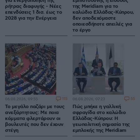
για ενεργοποίηση της
εμπιστοσύνης η είσοδος
ρήτρας διαφυγής - Νέες
της Meridiam για το
επενδύσεις 1 δισ. έως το
καλώδιο Ελλάδας-Κύπρου,
2028 για την Ενέργεια
δεν αποδεχόμαστε
οποιεσδήποτε απειλές για
το έργο
115
55
06.08.2026, 09:55
06.08.2026, 07:23
Το μεγάλο παζάρι με τους
Πώς μπήκε η γαλλική
ανεξάρτητους: Με ποια
σφραγίδα στο καλώδιο
κόμματα φλερτάρουν οι
Ελλάδας-Κύπρου: Η
βουλευτές που δεν έχουν
γεωπολιτική σημασία της
στέγη
εμπλοκής της Meridiam