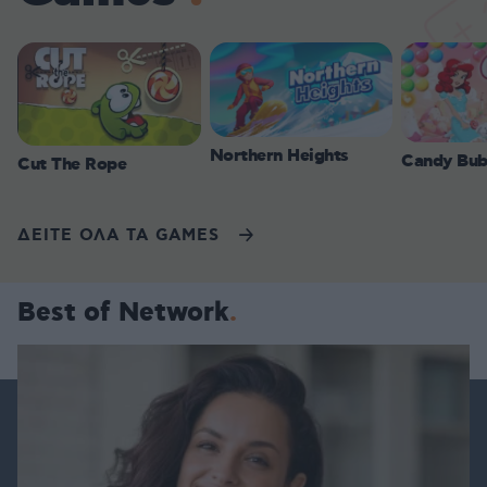
Northern Heights
Candy Bub
Cut The Rope
ΔΕΙΤΕ ΟΛΑ ΤΑ GAMES
Best of Network