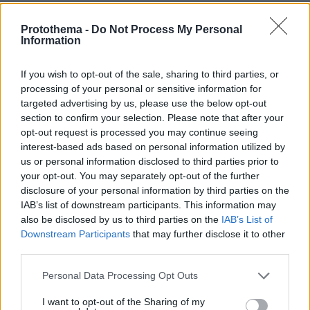
υπόλοιπα: 1884, 85 ευρώ προήλθαν από
αγροτική επιχειρηματική δραστηριότητα,
Protothema -
Do Not Process My Personal
Information
10.000 ευρώ από ακίνητα, 35.964, 24 ευρώ ήταν
το φορολογητέο ποσό της βουλευτικής
If you wish to opt-out of the sale, sharing to third parties, or
αποζημίωσης, ενώ 1.159,56 ευρώ προήλθαν από
processing of your personal or sensitive information for
άλλες περιπτώσεις.
targeted advertising by us, please use the below opt-out
section to confirm your selection. Please note that after your
opt-out request is processed you may continue seeing
Η σύζυγος του πρωθυπουργού
Μαρέβα
interest-based ads based on personal information utilized by
Γκραμπόφσκι
δήλωσε εισόδημα από μισθωτές
us or personal information disclosed to third parties prior to
υπηρεσίες ύψους 41.346,24 ευρώ, 30.500 ευρώ
your opt-out. You may separately opt-out of the further
από ακίνητα και 4,1 ευρώ από μερίσματα και
disclosure of your personal information by third parties on the
IAB’s list of downstream participants. This information may
τόκους.
also be disclosed by us to third parties on the
IAB’s List of
Downstream Participants
that may further disclose it to other
Ο κ. Μητσοτάκης δήλωσε κάτοχος μεριδίων
third parties.
ΗΠΑ
αποτίμησης 16.322, 44 δολαρίων
και
Please note that this website/app uses one or more Google
Personal Data Processing Opt Outs
7.748,42 ευρώ ενώ η σύζυγος του δηλώνει για
services and may gather and store information including but
το 2018 τρεις θυρίδες σε τράπεζα οι οποίες
not limited to your visit or usage behaviour. You may click to
I want to opt-out of the Sharing of my