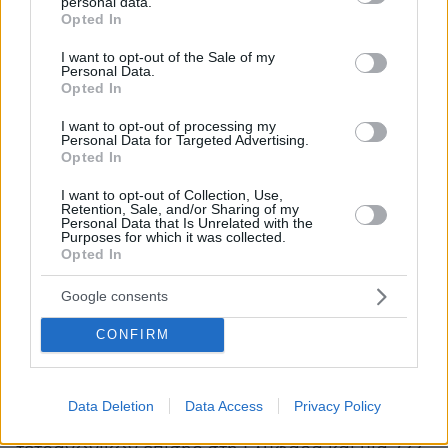
personal data.
είχαν μισθωθεί τα προηγούμενα χρόνια.
grant or deny consent to Google and its third-party tags to
Opted In
use your data for below specified purposes in below Google
consent section.
καταθέσεις
I want to opt-out of the Sale of my
Όσον αφορά στις
ο κ. Μητσοτάκης
Personal Data.
δηλώνει καταθέσεις σε ελληνικές τράπεζες
Opted In
ύψους 1.081 ευρώ και 547 δολαρίων ΗΠΑ. Η
I want to opt-out of processing my
κυρία Γκραμπόφσκι δηλώνει σε ελληνικές και
Personal Data for Targeted Advertising.
Opted In
ξένες τράπεζες καταθέσεις ύψους 182.940
δολαρίων ΗΠΑ, 285.751 ευρώ ενώ μηδενικοί
I want to opt-out of Collection, Use,
Retention, Sale, and/or Sharing of my
είναι λογαριασμοί που διατηρούσε σε ελβετικό
Personal Data that Is Unrelated with the
Purposes for which it was collected.
φράγκο.
Opted In
Συνολικά 32 καταγραφές σημειώνονται στο
Google consents
πεδίο της ακίνητης περιουσίας της δήλωσης
CONFIRM
του κ. Μητσοτάκη και της κυρία Γκραμπόφσκι.
Συγκεκριμένα, ο κ. Μητσοτάκης δηλώνει
μεταξύ άλλων τρεις μονοκατοικίες, μία 196
Data Deletion
Data Access
Privacy Policy
τετραγωνικών στη Γλυφάδα, μία 169