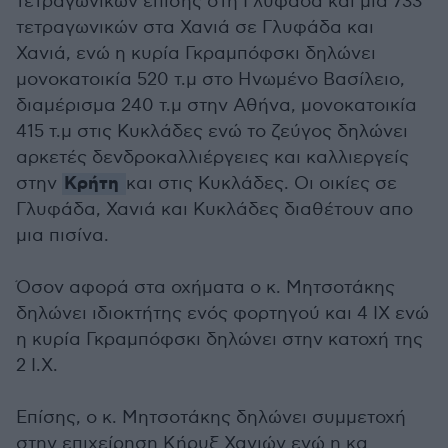
τετραγωνικών επίσης στη Γλυφάδα και μία 733
τετραγωνικών στα Χανιά σε Γλυφάδα και
Χανιά, ενώ η κυρία Γκραμπόφσκι δηλώνει
μονοκατοικία 520 τ.μ στο Ηνωμένο Βασίλειο,
διαμέρισμα 240 τ.μ στην Αθήνα, μονοκατοικία
415 τ.μ στις Κυκλάδες ενώ το ζεύγος δηλώνει
αρκετές δενδροκαλλιέργειες και καλλιεργείς
Κρήτη
στην
και στις Κυκλάδες. Οι οικίες σε
Γλυφάδα, Χανιά και Κυκλάδες διαθέτουν απο
μια πισίνα.
Όσον αφορά στα οχήματα ο κ. Μητσοτάκης
δηλώνει ιδιοκτήτης ενός φορτηγού και 4 ΙΧ ενώ
η κυρία Γκραμπόφσκι δηλώνει στην κατοχή της
2 Ι.Χ.
Επίσης, ο κ. Μητσοτάκης δηλώνει συμμετοχή
στην επιχείρηση Κήρυξ Χανιών ενώ η κα