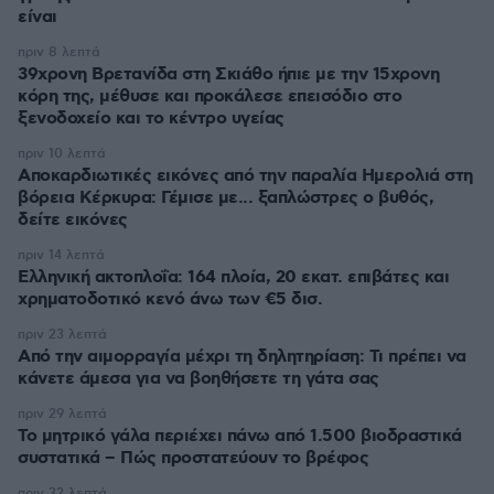
είναι
πριν 8 λεπτά
39χρονη Βρετανίδα στη Σκιάθο ήπιε με την 15χρονη
κόρη της, μέθυσε και προκάλεσε επεισόδιο στο
ξενοδοχείο και το κέντρο υγείας
πριν 10 λεπτά
Αποκαρδιωτικές εικόνες από την παραλία Ημερολιά στη
βόρεια Κέρκυρα: Γέμισε με... ξαπλώστρες ο βυθός,
δείτε εικόνες
πριν 14 λεπτά
Ελληνική ακτοπλοΐα: 164 πλοία, 20 εκατ. επιβάτες και
χρηματοδοτικό κενό άνω των €5 δισ.
πριν 23 λεπτά
Από την αιμορραγία μέχρι τη δηλητηρίαση: Τι πρέπει να
κάνετε άμεσα για να βοηθήσετε τη γάτα σας
πριν 29 λεπτά
Το μητρικό γάλα περιέχει πάνω από 1.500 βιοδραστικά
συστατικά – Πώς προστατεύουν το βρέφος
πριν 32 λεπτά