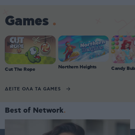
Games
Northern Heights
Candy Bub
Cut The Rope
ΔΕΙΤΕ ΟΛΑ ΤΑ GAMES
Best of Network