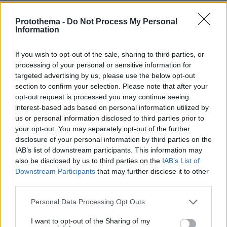
ΠΡΟΣΘΗΚΗ ΣΧΟΛΙΟΥ
Protothema -
Do Not Process My Personal
Information
ΌΝΟΜΑ *
If you wish to opt-out of the sale, sharing to third parties, or
processing of your personal or sensitive information for
targeted advertising by us, please use the below opt-out
section to confirm your selection. Please note that after your
opt-out request is processed you may continue seeing
EMAIL
interest-based ads based on personal information utilized by
us or personal information disclosed to third parties prior to
your opt-out. You may separately opt-out of the further
disclosure of your personal information by third parties on the
IAB’s list of downstream participants. This information may
also be disclosed by us to third parties on the
IAB’s List of
ΣΧΌΛΙΟ *
Downstream Participants
that may further disclose it to other
third parties.
Please note that this website/app uses one or more Google
Personal Data Processing Opt Outs
services and may gather and store information including but
not limited to your visit or usage behaviour. You may click to
I want to opt-out of the Sharing of my