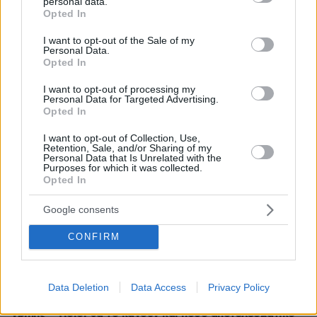
personal data.
grant or deny consent to Google and its third-party tags to
Opted In
use your data for below specified purposes in below Google
consent section.
I want to opt-out of the Sale of my
Απομένουν
2500
χαρακτήρες
Personal Data.
Opted In
I want to opt-out of processing my
Personal Data for Targeted Advertising.
Opted In
I want to opt-out of Collection, Use,
Retention, Sale, and/or Sharing of my
Personal Data that Is Unrelated with the
* Υποχρεωτικά πεδία
Purposes for which it was collected.
Opted In
Google consents
ΡΟΗ ΕΙΔΗΣΕΩΝ
CONFIRM
Ειδήσεις
Δημοφιλή
Σχολιασμένα
πριν 6 λεπτά
Data Deletion
Data Access
Privacy Policy
FDA: Εγκρίθηκε το πρώτο εμβόλιο mRNA κατά της
γρίπης – Ποιοι θα το κάνουν και πόσο αποτελεσματικό