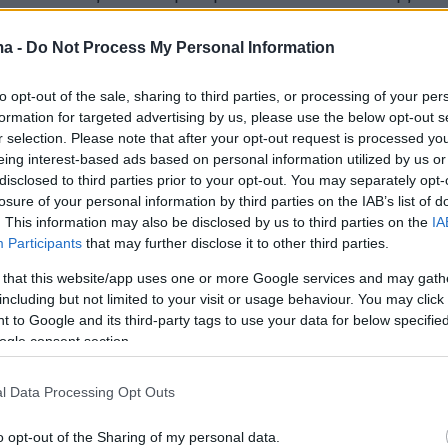
 δίνει πρωτογενώς την εικόνα από τις ομιλίες
των κομμάτων. Αυτό σε καμία περίπτωση δεν
ma -
Do Not Process My Personal Information
μαίνει την διακοπή της μετάδοσης της
to opt-out of the sale, sharing to third parties, or processing of your per
ης Βουλής. Αυτό συνέβη σήμερα λίγο μετά τις
formation for targeted advertising by us, please use the below opt-out s
ιεκόπη από το Κανάλι της Βουλής η ζωντανή
r selection. Please note that after your opt-out request is processed y
 εργασιών κοινοβουλευτικού ελέγχου της
eing interest-based ads based on personal information utilized by us or
disclosed to third parties prior to your opt-out. You may separately opt-
ια να μεταδοθεί κομματική εκδήλωση»
losure of your personal information by third parties on the IAB’s list of
υρία Γεροβασίλη.
. This information may also be disclosed by us to third parties on the
IA
Participants
that may further disclose it to other third parties.
ης κ.Γεροβασίλη ακολουθεί:
 that this website/app uses one or more Google services and may gath
including but not limited to your visit or usage behaviour. You may click 
 to Google and its third-party tags to use your data for below specifi
ogle consent section.
l Data Processing Opt Outs
o opt-out of the Sharing of my personal data.