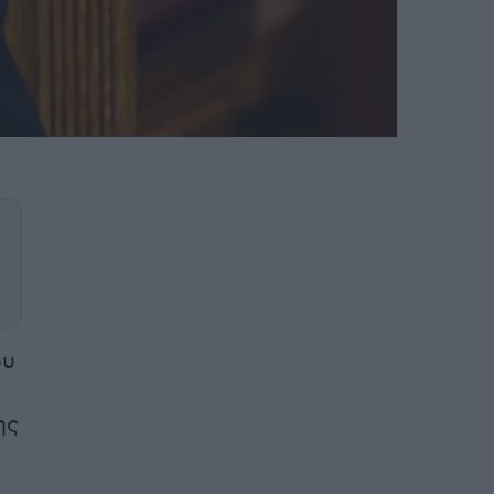
ου
ης