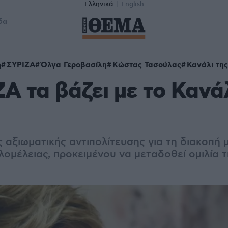
Ελληνικά
English
δα
ή
ΣΥΡΙΖΑ
Όλγα Γεροβασίλη
Κώστας Τασούλας
Κανάλι τη
Α τα βάζει με το Κανάλ
ς αξιωματικής αντιπολίτευσης για τη διακοπή
λομέλειας, προκειμένου να μεταδοθεί ομιλία