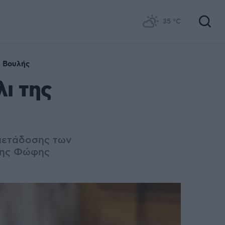
35
°C
ς Βουλής
ι της
 μετάδοσης των
 της Φώφης