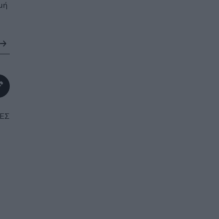
μή
ΕΣ