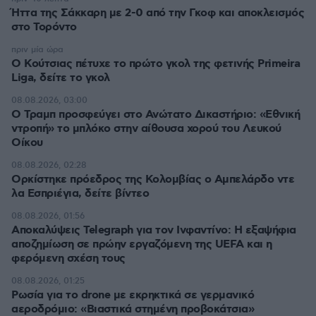
Ήττα της Σάκκαρη με 2-0 από την Γκοφ και αποκλεισμός
στο Τορόντο
πριν μία ώρα
Ο Κούτσιας πέτυχε το πρώτο γκολ της φετινής Primeira
Liga, δείτε το γκολ
08.08.2026, 03:00
Ο Τραμπ προσφεύγει στο Ανώτατο Δικαστήριο: «Εθνική
ντροπή» το μπλόκο στην αίθουσα χορού του Λευκού
Οίκου
08.08.2026, 02:28
Ορκίστηκε πρόεδρος της Κολομβίας ο Αμπελάρδο ντε
λα Εσπριέγια, δείτε βίντεο
08.08.2026, 01:56
Αποκαλύψεις Telegraph για τον Ινφαντίνο: Η εξαψήφια
αποζημίωση σε πρώην εργαζόμενη της UEFA και η
φερόμενη σχέση τους
08.08.2026, 01:25
Ρωσία για το drone με εκρηκτικά σε γερμανικό
αεροδρόμιο: «Βιαστικά στημένη προβοκάτσια»