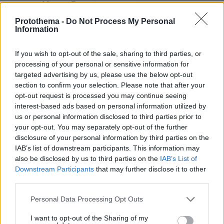
καταγγέλλει ο ιδιοκτήτης επιχείρησης
Protothema -
Do Not Process My Personal
Information
If you wish to opt-out of the sale, sharing to third parties, or
processing of your personal or sensitive information for
targeted advertising by us, please use the below opt-out
section to confirm your selection. Please note that after your
opt-out request is processed you may continue seeing
interest-based ads based on personal information utilized by
us or personal information disclosed to third parties prior to
your opt-out. You may separately opt-out of the further
disclosure of your personal information by third parties on the
IAB’s list of downstream participants. This information may
also be disclosed by us to third parties on the
IAB’s List of
Downstream Participants
that may further disclose it to other
third parties.
Please note that this website/app uses one or more Google
Personal Data Processing Opt Outs
services and may gather and store information including but
not limited to your visit or usage behaviour. You may click to
I want to opt-out of the Sharing of my