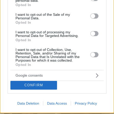
personal data.
grant or deny consent to Google and its third-party tags to
Opted In
use your data for below specified purposes in below Google
07.08.2026, 15:59
consent section.
I want to opt-out of the Sale of my
Είδος υπό εξαφάνιση οι υπερπολύτεκνοι στην
Personal Data.
Opted In
Ελλάδα που γερνάει: Τα... δύο ταψιά μεσημεριανό,
τα επιδόματα, η καθημερινότητά τους
I want to opt-out of processing my
Personal Data for Targeted Advertising.
Opted In
I want to opt-out of Collection, Use,
Retention, Sale, and/or Sharing of my
Personal Data that Is Unrelated with the
Purposes for which it was collected.
Opted In
Google consents
CONFIRM
Data Deletion
Data Access
Privacy Policy