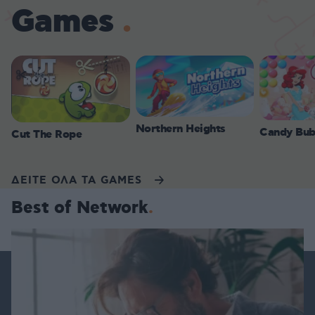
Games
Northern Heights
Candy Bub
Cut The Rope
ΔΕΙΤΕ ΟΛΑ ΤΑ GAMES
Best of Network