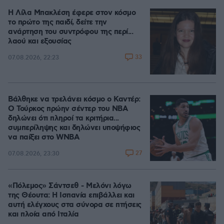
Η Λίλα Μπακλέση έφερε στον κόσμο
το πρώτο της παιδί, δείτε την
ανάρτηση του συντρόφου της περί...
λαού και εξουσίας
33
07.08.2026, 22:23
Βάλθηκε να τρελάνει κόσμο ο Καντέρ:
Ο Τούρκος πρώην σέντερ του NBA
δηλώνει ότι πληροί τα κριτήρια...
συμπερίληψης και δηλώνει υποψήφιος
να παίξει στο WNBA
27
07.08.2026, 23:30
«Πόλεμος» Σάντσεθ - Μελόνι λόγω
της Θέουτα: Η Ισπανία επιβάλλει και
αυτή ελέγχους στα σύνορα σε πτήσεις
και πλοία από Ιταλία