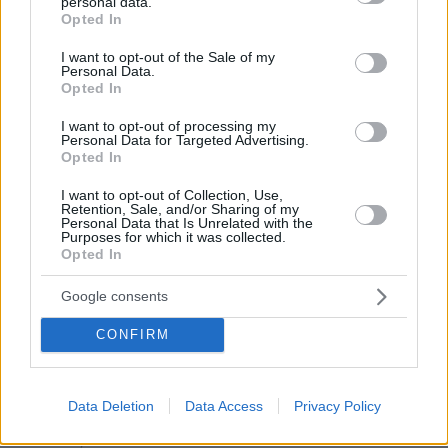
personal data.
Επεισόδια μεταξύ διαδηλωτών και αστυνομικών έξω
grant or deny consent to Google and its third-party tags to
Opted In
από τη Γερουσία στην Αργεντινή, δείτε βίντεο
use your data for below specified purposes in below Google
consent section.
I want to opt-out of the Sale of my
07.08.2026, 03:38
Personal Data.
Σαουδική Αραβία, Τουρκία και Πακιστάν ετοιμάζονται
Opted In
να υπογράψουν συμφωνία αμοιβαίας άμυνας
I want to opt-out of processing my
07.08.2026, 03:01
Personal Data for Targeted Advertising.
Συνελήφθη πρώην κυβερνήτης πολιτείας του Μεξικού
Opted In
για την εξαφάνιση των 43 φοιτητών το 2014
I want to opt-out of Collection, Use,
07.08.2026, 02:35
Retention, Sale, and/or Sharing of my
Personal Data that Is Unrelated with the
Τουλάχιστον 11 τραυματίες σε επιθέσεις των Χούθι στη
Purposes for which it was collected.
νότια Σαουδική Αραβία
Opted In
07.08.2026, 02:10
Γκολ ο Παυλίδης στη εξάρα της Μπενφίκα στη Χαρτς και
Google consents
μια ανάσα από τα play-offs του Europa League, δείτε τα
CONFIRM
γκολ
07.08.2026, 01:44
Νεκρός σε πισίνα 24χρονος που κατηγορήθηκε ότι
Data Deletion
Data Access
Privacy Policy
εξαπάτησε πρώην αστέρες του NFL
07.08.2026, 01:21