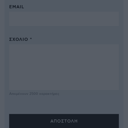
EMAIL
ΣΧΌΛΙΟ *
Απομένουν
2500
χαρακτήρες