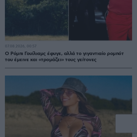
07.08.2026, 00:57
Ο Ρόμπι Γουίλιαμς έφυγε, αλλά το γιγαντιαίο ρομπότ
του έμεινε και «τρομάζει» τους γείτονες