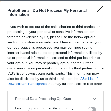
Protothema -
Do Not Process My Personal
* Υποχρεωτικά πεδία
Information
If you wish to opt-out of the sale, sharing to third parties, or
processing of your personal or sensitive information for
ΡΟΗ ΕΙΔΗΣΕΩΝ
targeted advertising by us, please use the below opt-out
section to confirm your selection. Please note that after your
Ειδήσεις
Δημοφιλή
Σχολιασμένα
opt-out request is processed you may continue seeing
interest-based ads based on personal information utilized by
πριν 18 λεπτά
us or personal information disclosed to third parties prior to
Πέθανε σε ηλικία 26 ετών η influencer Σίντνεϊ Τάουλ
your opt-out. You may separately opt-out of the further
έπειτα από τριετή μάχη με σπάνια μορφή καρκίνου
disclosure of your personal information by third parties on the
07.08.2026, 05:00
IAB’s list of downstream participants. This information may
Γαρίδες γιουβέτσι λεμονάτο
also be disclosed by us to third parties on the
IAB’s List of
Downstream Participants
that may further disclose it to other
07.08.2026, 04:54
third parties.
«Έγκλημα πολέμου» ο ισραηλινός βομβαρδισμός που
σκότωσε δημοσιογράφο στον Λίβανο, καταγγέλλουν
Please note that this website/app uses one or more Google
Personal Data Processing Opt Outs
τρεις ΜΚΟ
services and may gather and store information including but
not limited to your visit or usage behaviour. You may click to
I want to opt-out of the Sharing of my
07.08.2026, 04:13