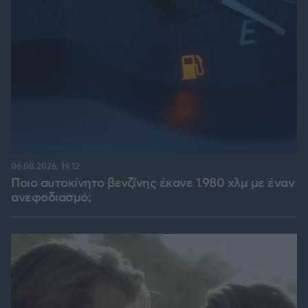
06.08.2026, 19:12
Ποιο αυτοκίνητο βενζίνης έκανε 1.980 χλμ με έναν
ανεφοδιασμό;