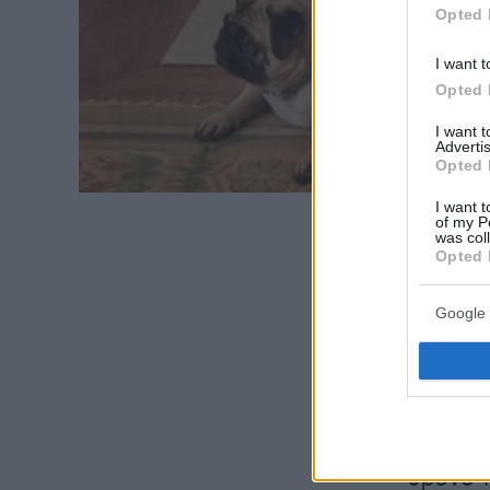
Opted 
I want t
Opted 
I want 
Advertis
Opted 
I want t
of my P
was col
Opted 
Google 
Ας το π
ήταν ολ
βασιλιά
θρόνο τ