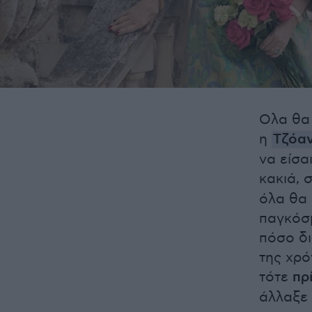
Oλα θα
η
Τζόα
να είσα
κακιά, 
όλα θα 
παγκόσμ
πόσο δι
της χρό
τότε
πρ
άλλαξε 