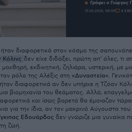
Γράφει ο Γιώργος
15.06.2026, 08:09
4 ΣΧΟ
 ήταν διαφορετικά στον κόσμο της σαπουνόπ
ν Κόλινς
δεν είχε διδάξει, πρώτη απ’ όλες, τι σ
ι μοχθηρή, εκδικητική, ζηλιάρα, υστερική, με μι
στον ρόλο της Αλέξις στη
«Δυναστεία»
. Γενικό
ήταν διαφορετικά αν δεν υπήρχε η Τζόαν Κόλι
ια βιομηχανία του θεάματος. Αλλά, επαγγελμ
αφορετικά και ίσως βαρετά θα έμοιαζαν τώρα
νια για την ίδια, αν τον μακρινό Αύγουστο του
ίγκιπας Εδουάρδος
δεν γνώριζε μια γυναίκα π
τη ζωή.