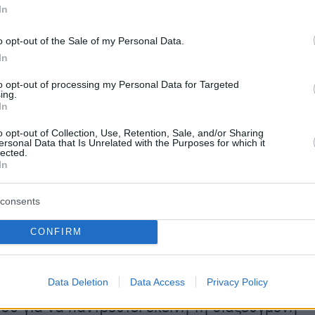
In
o opt-out of the Sale of my Personal Data.
In
to opt-out of processing my Personal Data for Targeted
ing.
In
o opt-out of Collection, Use, Retention, Sale, and/or Sharing
ersonal Data that Is Unrelated with the Purposes for which it
lected.
In
consents
CONFIRM
άμε, όμως, ακόμα πιο μακριά: πόσο διαφορετι
όκληρος ο κόσμος αν ο πρίγκιπας και μετέπει
Data Deletion
Data Access
Privacy Policy
ς του Ηνωμένου Βασιλείου δεν παραιτούνταν 
ου για να παντρευτεί εκείνη τη διαζευγμένη