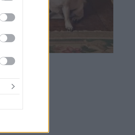
κός θα
τα
από τον