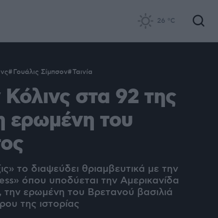
26
°C
ινς
Γουάλις Σίμπσον
Ταινία
 Κόλινς στα 92 της
 η ερωμένη του
τος
ις» το διαψεύδει θριαμβευτικά με την
ess» όπου υποδύεται την Αμερικανίδα
, την ερωμένη του Βρετανού βασιλιά
ρου της ιστορίας