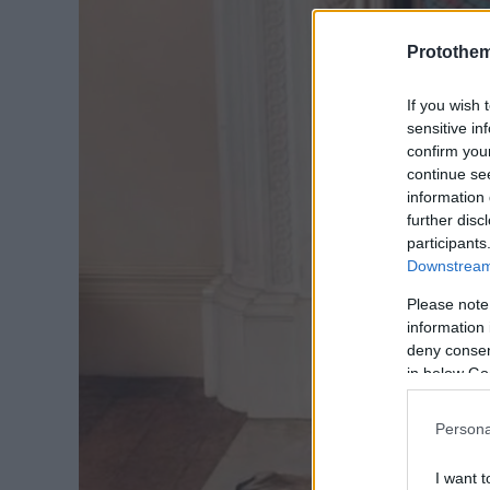
Protothe
If you wish 
sensitive in
confirm you
continue se
information 
further disc
participants
Downstream 
Please note
information 
deny consent
in below Go
Persona
I want t