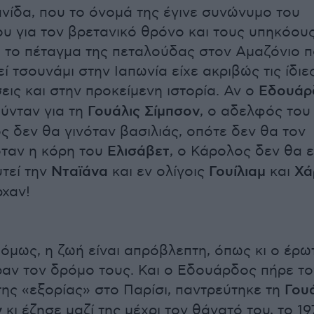
νίδα, που το όνομά της έγινε συνώνυμο του
υ για τον βρετανικό θρόνο και τους υπηκόους
 το πέταγμα της πεταλούδας στον Αμαζόνιο 
ί τσουνάμι στην Ιαπωνία είχε ακριβώς τις ίδιε
εις και στην προκείμενη ιστορία. Αν ο
Εδουάρ
ύνταν για τη
Γουάλις
Σίμπσον
, ο αδελφός του
ς δεν θα γινόταν βασιλιάς, οπότε δεν θα τον
όταν η κόρη του
Ελισάβετ
, ο Κάρολος δεν θα ε
τεί την
Νταϊάνα
και εν ολίγοις
Γουίλιαμ
και
Χά
χαν!
 όμως, η ζωή είναι απρόβλεπτη, όπως κι ο έρω
αν τον δρόμο τους. Και ο Εδουάρδος πήρε το
ης «εξορίας» στο Παρίσι, παντρεύτηκε τη
Γουά
ν
κι έζησε μαζί της μέχρι τον θάνατό του, το 19