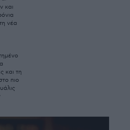
ν και
ρόνια
τη νέα
ητημένο
να
ς και τη
στο πιο
υάλις
ν