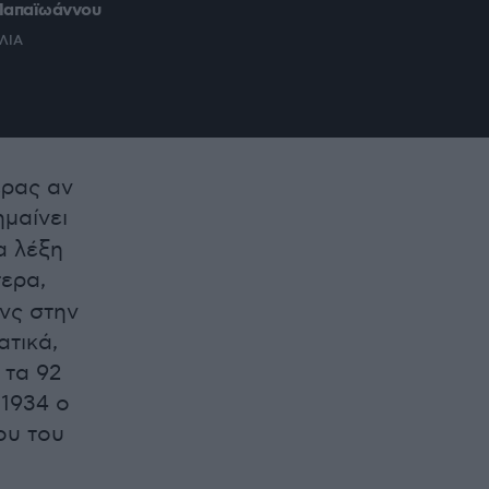
 Παπαϊωάννου
ΛΙΑ
ερας αν
ημαίνει
α λέξη
τερα,
νς στην
ατικά,
 τα 92
 1934 ο
ου του