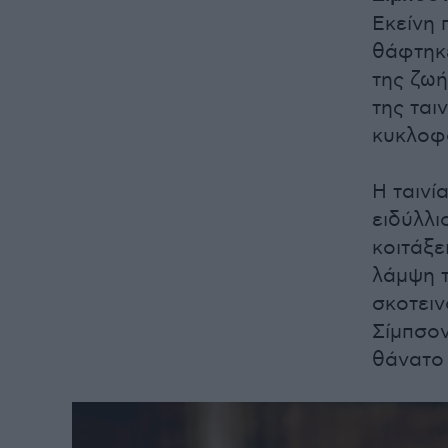
Εκείνη 
θάφτηκε
της ζωή
της ται
κυκλοφ
Η ταινί
ειδύλλι
κοιτάξε
λάμψη τ
σκοτειν
Σίμπσον
θάνατο 