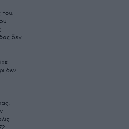
 του.
που
ς
δος
δεν
ίχε
ρι
δεν
τας,
ν
λις
72.