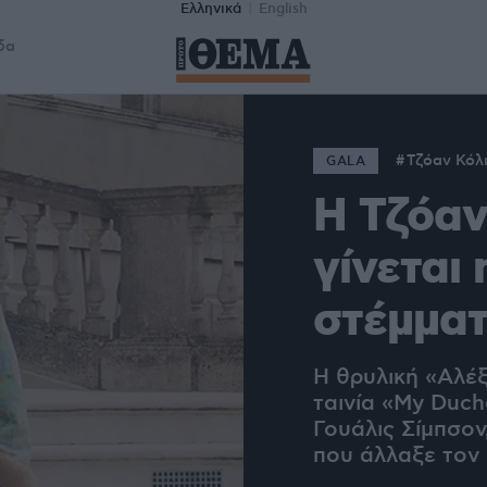
Ελληνικά
English
δα
Τζόαν Κόλ
GALA
Η Τζόαν
γίνεται
στέμμα
Η θρυλική «Αλέξ
ταινία «My Duch
Γουάλις Σίμπσον
που άλλαξε τον 