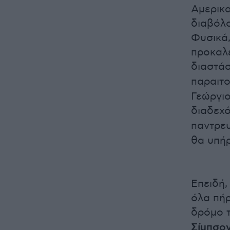
Αμερικα
διαβόλο
Φυσικά,
προκαλε
διαστάσ
παραιτο
Γεώργιο
διαδεχ
παντρευ
θα υπήρ
Επειδή,
όλα πήρ
δρόμο τ
Σίμπσο