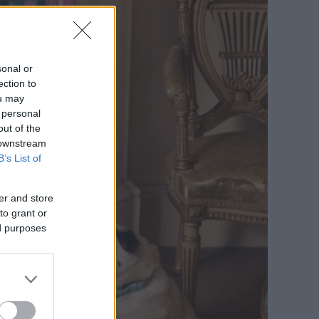
sonal or
ection to
ou may
 personal
out of the
 downstream
B’s List of
er and store
to grant or
ed purposes