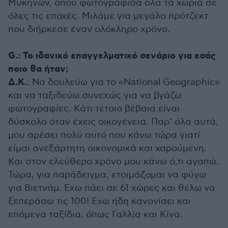
Μυκηνών, όπου φωτογράφισα όλα τα χωριά σε
όλες τις εποχές. Μιλάμε για μεγάλο πρότζεκτ
που διήρκεσε έναν ολόκληρο χρόνο.
G.: Το ιδανικό επαγγελματικό σενάριο για εσάς
ποιο θα ήταν;
Δ.Κ.
: Να δουλεύω για το «National Geographic»
και να ταξιδεύω συνεχώς για να βγάζω
φωτογραφίες. Κάτι τέτοιο βέβαια είναι
δύσκολο όταν έχεις οικογένεια. Παρ’ όλα αυτά,
μου αρέσει πολύ αυτό που κάνω τώρα γιατί
είμαι ανεξάρτητη οικονομικά και χαρούμενη.
Και στον ελεύθερο χρόνο μου κάνω ό,τι αγαπώ.
Τώρα, για παράδειγμα, ετοιμάζομαι να φύγω
για Βιετνάμ. Εχω πάει σε 61 χώρες και θέλω να
ξεπεράσω τις 100! Εχω ήδη κανονίσει και
επόμενα ταξίδια, όπως Γαλλία και Κίνα.