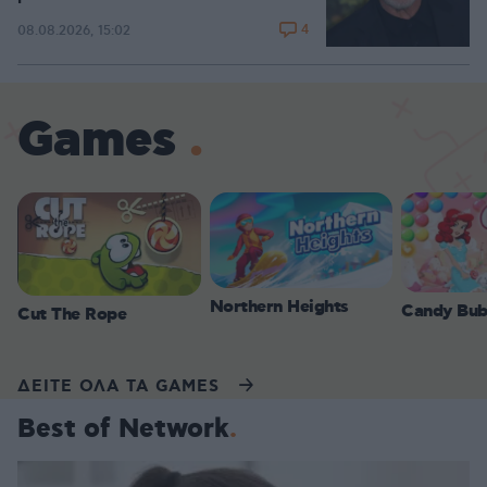
4
08.08.2026, 15:02
Games
Northern Heights
Candy Bub
Cut The Rope
ΔΕΙΤΕ ΟΛΑ ΤΑ GAMES
Best of Network