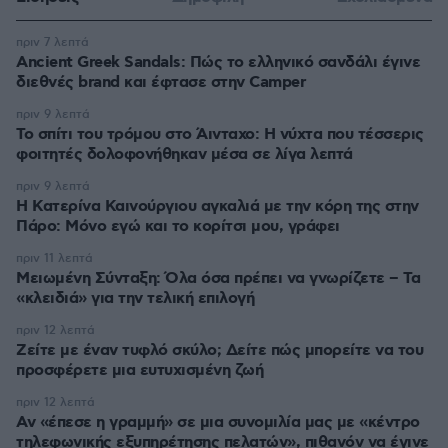
πριν 7 λεπτά
Ancient Greek Sandals: Πώς το ελληνικό σανδάλι έγινε
διεθνές brand και έφτασε στην Camper
πριν 9 λεπτά
Το σπίτι του τρόμου στο Άινταχο: Η νύχτα που τέσσερις
φοιτητές δολοφονήθηκαν μέσα σε λίγα λεπτά
πριν 9 λεπτά
Η Κατερίνα Καινούργιου αγκαλιά με την κόρη της στην
Πάρο: Μόνο εγώ και το κορίτσι μου, γράφει
πριν 11 λεπτά
Μειωμένη Σύνταξη: Όλα όσα πρέπει να γνωρίζετε – Τα
«κλειδιά» για την τελική επιλογή
πριν 12 λεπτά
Ζείτε με έναν τυφλό σκύλο; Δείτε πώς μπορείτε να του
προσφέρετε μια ευτυχισμένη ζωή
πριν 12 λεπτά
Αν «έπεσε η γραμμή» σε μια συνομιλία μας με «κέντρο
τηλεφωνικής εξυπηρέτησης πελατών», πιθανόν να έγινε