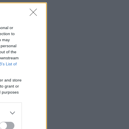
sonal or
ection to
ou may
 personal
out of the
 downstream
B’s List of
er and store
to grant or
ed purposes