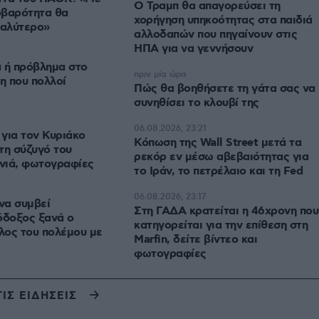
Ο Τραμπ θα απαγορεύσει τη
οβαρότητα θα
χορήγηση υπηκοότητας στα παιδιά
καλύτερο»
αλλοδαπών που πηγαίνουν στις
ΗΠΑ για να γεννήσουν
 ή πρόβλημα στο
πριν μία ώρα
η που πολλοί
Πώς θα βοηθήσετε τη γάτα σας να
συνηθίσει το κλουβί της
06.08.2026, 23:21
για τον Κυριάκο
Κόπωση της Wall Street μετά τα
τη σύζυγό του
ρεκόρ εν μέσω αβεβαιότητας για
νιά, φωτογραφίες
το Ιράν, το πετρέλαιο και τη Fed
06.08.2026, 23:17
να συμβεί
Στη ΓΑΔΑ κρατείται η 46χρονη που
όδοξος ξανά ο
κατηγορείται για την επίθεση στη
έλος του πολέμου με
Marfin, δείτε βίντεο και
φωτογραφίες
ΤΙΣ ΕΙΔΗΣΕΙΣ