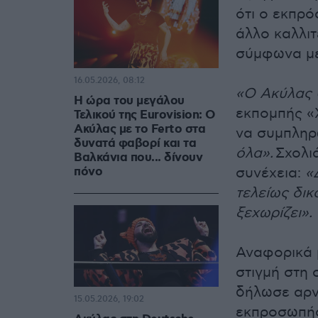
ότι ο εκπρό
άλλο καλλιτ
σύμφωνα με 
16.05.2026, 08:12
«Ο Ακύλας 
Η ώρα του μεγάλου
εκπομπής «
Τελικού της Eurovision: Ο
Ακύλας με το Ferto στα
να συμπληρ
δυνατά φαβορί και τα
όλα».
Σχολι
Βαλκάνια που... δίνουν
πόνο
συνέχεια:
«
τελείως δικ
ξεχωρίζει».
Αναφορικά 
στιγμή στη 
δήλωσε αρνη
15.05.2026, 19:02
εκπροσωπήσ