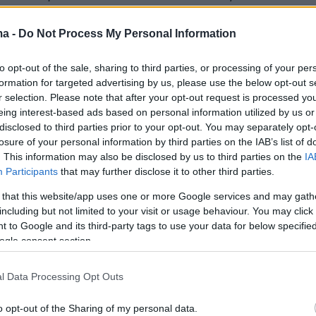
άντησε μετά από σχετική ερώτηση.
«Ας πάνε τα
, τόνισε.
ma -
Do Not Process My Personal Information
to opt-out of the sale, sharing to third parties, or processing of your per
ντεο
formation for targeted advertising by us, please use the below opt-out s
r selection. Please note that after your opt-out request is processed y
eing interest-based ads based on personal information utilized by us or
disclosed to third parties prior to your opt-out. You may separately opt-
losure of your personal information by third parties on the IAB’s list of
. This information may also be disclosed by us to third parties on the
IA
Participants
that may further disclose it to other third parties.
 that this website/app uses one or more Google services and may gath
including but not limited to your visit or usage behaviour. You may click 
 to Google and its third-party tags to use your data for below specifi
ogle consent section.
l Data Processing Opt Outs
o opt-out of the Sharing of my personal data.