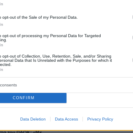
In
o opt-out of the Sale of my Personal Data.
In
protothema.gr στο Google News
το
και μάθετε πρώτοι
to opt-out of processing my Personal Data for Targeted
εις
ing.
In
Ειδήσεις
 τελευταίες
από την Ελλάδα και τον Κόσμο, τη
o opt-out of Collection, Use, Retention, Sale, and/or Sharing
Protothema.gr
μβαίνουν, στο
ersonal Data that Is Unrelated with the Purposes for which it
lected.
In
Ειδήσεις
Δημοφιλή
Σχολιασμέν
consents
ΗΣΕΩΝ
CONFIRM
το Ιράν, «δεν νομίζω ότι μπορούν ν
ο 30χρονη μετά από
αντέξουν πολύ ακόμα»
πριν μία ώρα
έφυρα της Χαλκίδας
Διακοπές στη Σίκινο
Data Deletion
Data Access
Privacy Policy
πριν μία ώρα
ήττα του ΠΑΟΚ: «Με