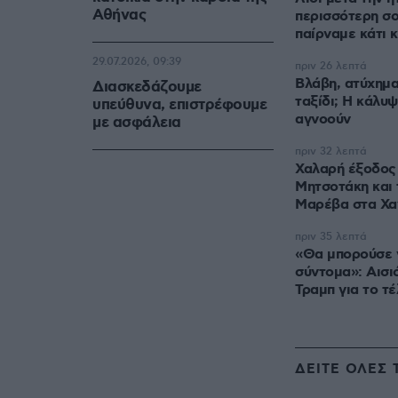
Αθήνας
περισσότερη σ
παίρναμε κάτι 
29.07.2026, 09:39
πριν 26 λεπτά
Βλάβη, ατύχημα
Διασκεδάζουμε
ταξίδι; Η κάλυψ
υπεύθυνα, επιστρέφουμε
αγνοούν
με ασφάλεια
πριν 32 λεπτά
Χαλαρή έξοδος 
Μητσοτάκη και 
Μαρέβα στα Χα
πριν 35 λεπτά
«Θα μπορούσε 
σύντομα»: Αισι
Τραμπ για το τ
ΔΕΙΤΕ ΟΛΕΣ 