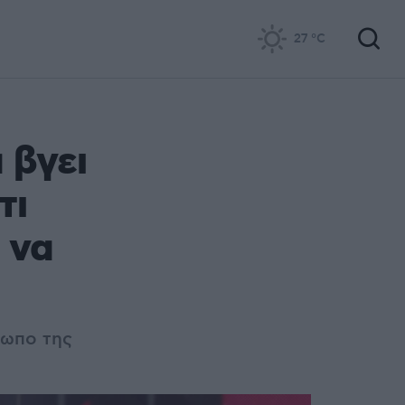
27
°C
 βγει
τι
 να
σωπο της